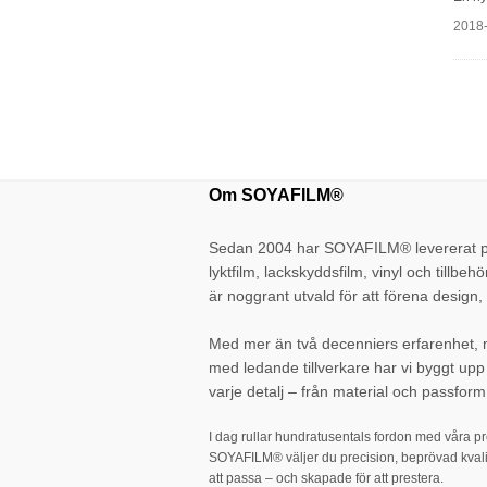
2018
Om SOYAFILM®
Sedan 2004 har SOYAFILM® levererat pr
lyktfilm, lackskyddsfilm, vinyl och tillbehö
är noggrant utvald för att förena design, 
Med mer än två decenniers erfarenhet,
med ledande tillverkare har vi byggt up
varje detalj – från material och passform 
I dag rullar hundratusentals fordon med våra p
SOYAFILM® väljer du precision, beprövad kvali
att passa – och skapade för att prestera.