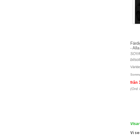
Färdi
- All
SOYA
bilsol
Världe
Somma
från
(Ord. 
Visar
Vi se