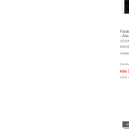
Färdi
- All
SOYA
bilsol
Världe
Somma
från
(Ord. 