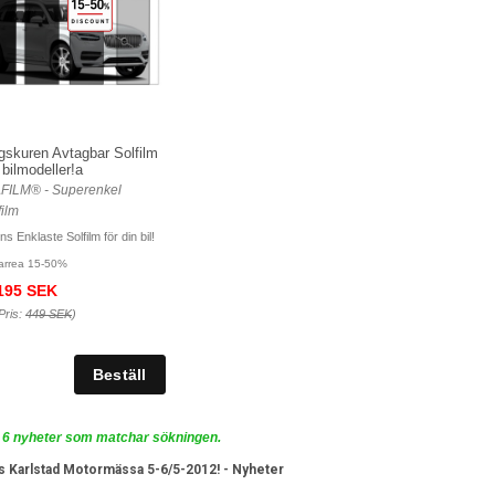
gskuren Avtagbar Solfilm
a bilmodeller!a
FILM® - Superenkel
film
ns Enklaste Solfilm för din bil!
rrea 15-50%
195 SEK
Pris:
449 SEK
)
 6 nyheter som matchar sökningen.
s Karlstad Motormässa 5-6/5-2012!
- Nyheter