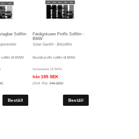
vtagbar Solfilm
Färdigskuren Proffs Solfilm -
BMW
uperenkel
Solar Gard® - Bilsolfilm
solfilm till BMW!
Beställ proffs solfilm till BMW
%
Sommarrea 15-50%!
195 SEK
från
EK
)
(Ord. Pris:
349 SEK
)