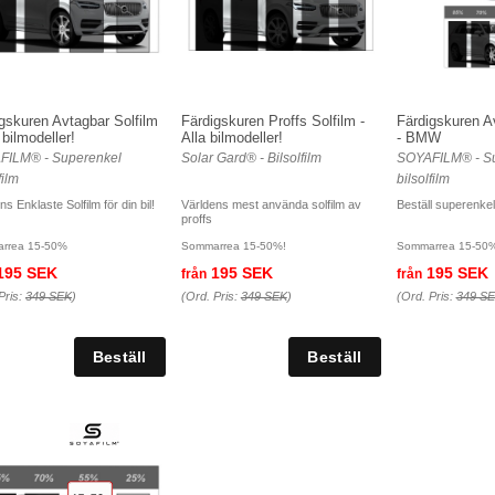
gskuren Avtagbar Solfilm
Färdigskuren Proffs Solfilm -
Färdigskuren A
a bilmodeller!
Alla bilmodeller!
- BMW
FILM® - Superenkel
Solar Gard® - Bilsolfilm
SOYAFILM® - S
film
bilsolfilm
ns Enklaste Solfilm för din bil!
Världens mest använda solfilm av
Beställ superenkel 
proffs
rrea 15-50%
Sommarrea 15-50%!
Sommarrea 15-50
195 SEK
195 SEK
195 SEK
från
från
Pris:
349 SEK
)
(Ord. Pris:
349 SEK
)
(Ord. Pris:
349 S