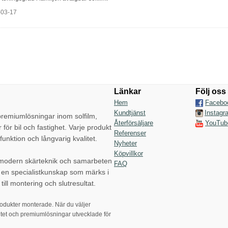
-03-17
Länkar
Följ oss
Hem
Facebo
Kundtjänst
Instagr
emiumlösningar inom solfilm,
Återförsäljare
YouTub
r för bil och fastighet. Varje produkt
Referenser
funktion och långvarig kvalitet.
Nyheter
Köpvillkor
 modern skärteknik och samarbeten
FAQ
p en specialistkunskap som märks i
till montering och slutresultat.
rodukter monterade. När du väljer
tet och premiumlösningar utvecklade för