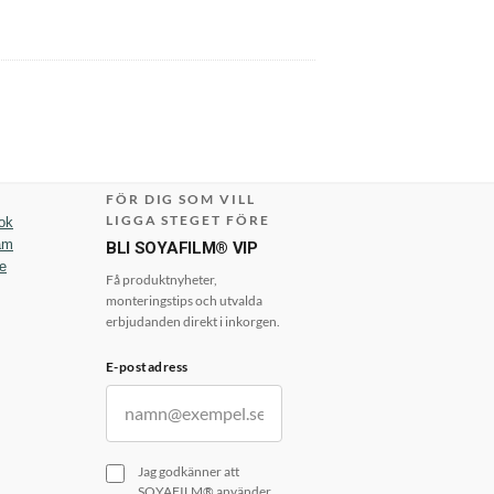
FÖR DIG SOM VILL
LIGGA STEGET FÖRE
ok
am
BLI SOYAFILM® VIP
e
Få produktnyheter,
monteringstips och utvalda
erbjudanden direkt i inkorgen.
E-postadress
Jag godkänner att
SOYAFILM® använder