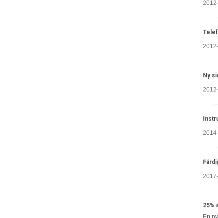
2012
Telef
2012
Ny si
2012
Instr
2014
Färdi
2017
25% a
En ny