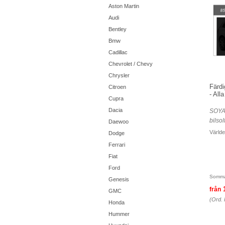
Aston Martin
Audi
Bentley
Bmw
Cadillac
Chevrolet / Chevy
Chrysler
Färdi
Citroen
- All
Cupra
Dacia
SOYA
bilsol
Daewoo
Världe
Dodge
Ferrari
Fiat
Ford
Somma
Genesis
från
GMC
(Ord. 
Honda
Hummer