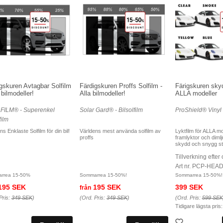
gskuren Avtagbar Solfilm
Färdigskuren Proffs Solfilm -
Färigskuren skyd
a bilmodeller!
Alla bilmodeller!
ALLA modeller
FILM® - Superenkel
Solar Gard® - Bilsolfilm
ProShield® Vinyl 
film
ns Enklaste Solfilm för din bil!
Världens mest använda solfilm av
Lyktfilm för ALLA mo
proffs
framlyktor och dimlju
skydd och snygg sty
Tillverkning efter
Art nr. PCP-HEA
rrea 15-50%
Sommarrea 15-50%!
Sommarrea 15-50%!
195 SEK
195 SEK
399 SEK
från
Pris:
349 SEK
)
(Ord. Pris:
349 SEK
)
(Ord. Pris:
599 SEK
Tidigare lägsta pris