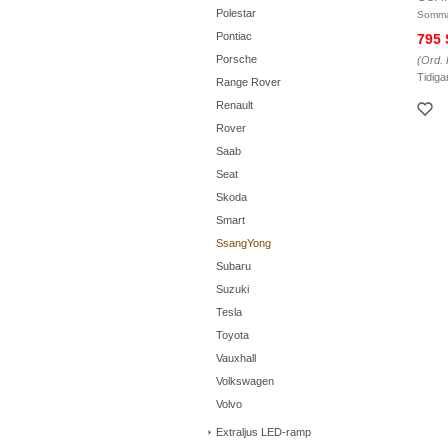
Polestar
Somma
Pontiac
795
Porsche
(Ord. 
Tidiga
Range Rover
Renault
Rover
Saab
Seat
Skoda
Smart
SsangYong
Subaru
Suzuki
Tesla
Toyota
Vauxhall
Volkswagen
Volvo
Extraljus LED-ramp