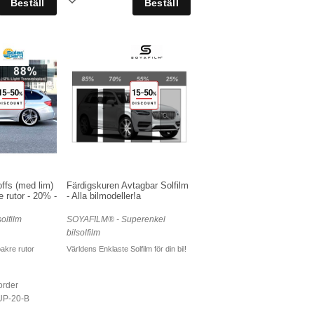
ffs (med lim)
Färdigskuren Avtagbar Solfilm
e rutor - 20% -
- Alla bilmodeller!a
olfilm
SOYAFILM® - Superenkel
bilsolfilm
 bakre rutor
Världens Enklaste Solfilm för din bil!
 order
UP-20-B