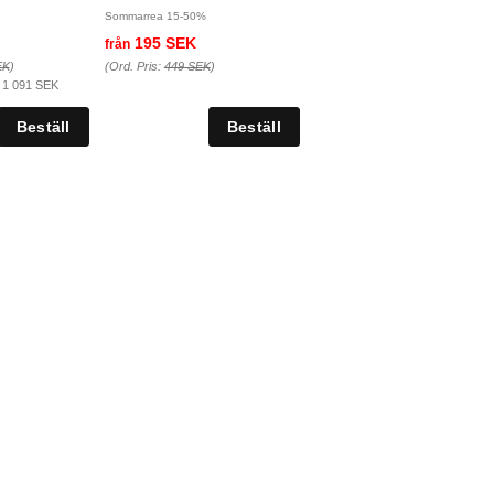
Sommarrea 15-50%
195 SEK
från
EK
)
(Ord. Pris:
449 SEK
)
:
1 091 SEK