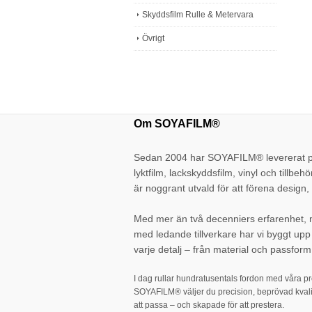
Skyddsfilm Rulle & Metervara
Övrigt
Om SOYAFILM®
Sedan 2004 har SOYAFILM® levererat pr
lyktfilm, lackskyddsfilm, vinyl och tillbehö
är noggrant utvald för att förena design, 
Med mer än två decenniers erfarenhet,
med ledande tillverkare har vi byggt up
varje detalj – från material och passform 
I dag rullar hundratusentals fordon med våra p
SOYAFILM® väljer du precision, beprövad kvali
att passa – och skapade för att prestera.