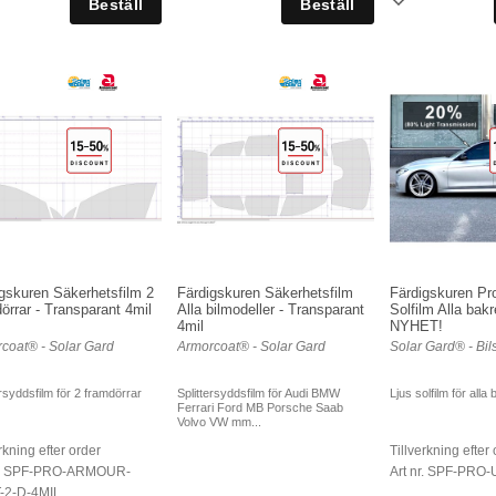
gskuren Säkerhetsfilm 2
Färdigskuren Säkerhetsfilm
Färdigskuren Pro
örrar - Transparant 4mil
Alla bilmodeller - Transparant
Solfilm Alla bakr
4mil
NYHET!
coat® - Solar Gard
Armorcoat® - Solar Gard
Solar Gard® - Bils
ersyddsfilm för 2 framdörrar
Splittersyddsfilm för Audi BMW
Ljus solfilm för alla
Ferrari Ford MB Porsche Saab
Volvo VW mm...
rkning efter order
Tillverkning efter
nr. SPF-PRO-ARMOUR-
Art nr. SPF-PRO-
-2-D-4MIL