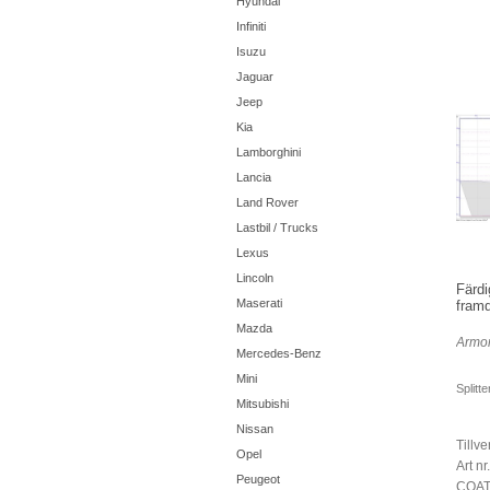
Hyundai
Infiniti
Isuzu
Jaguar
Jeep
Kia
Lamborghini
Lancia
Land Rover
Lastbil / Trucks
Lexus
Lincoln
Färdi
Maserati
framd
Mazda
Armor
Mercedes-Benz
Mini
Splitt
Mitsubishi
Nissan
Tillve
Opel
Art 
Peugeot
COAT