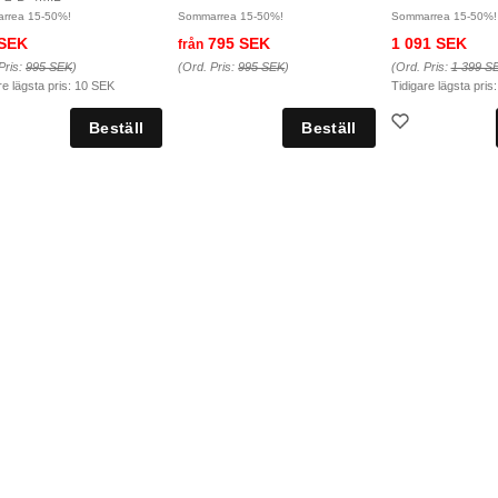
rrea 15-50%!
Sommarrea 15-50%!
Sommarrea 15-50%!
 SEK
795 SEK
1 091 SEK
från
Pris:
995 SEK
)
(Ord. Pris:
995 SEK
)
(Ord. Pris:
1 399 S
re lägsta pris:
10 SEK
Tidigare lägsta pris