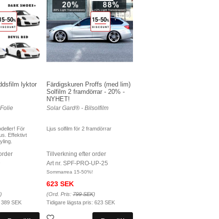
dsfilm lyktor
Färdigskuren Proffs (med lim)
Solfilm 2 framdörrar - 20% -
NYHET!
Folie
Solar Gard® - Bilsolfilm
deller! För
Ljus solfilm för 2 framdörrar
s. Effektivt
ling.
 order
Tillverkning efter order
D
Art nr. SPF-PRO-UP-25
Sommarrea 15-50%!
623 SEK
)
(Ord. Pris:
799 SEK
)
:
389 SEK
Tidigare lägsta pris:
623 SEK