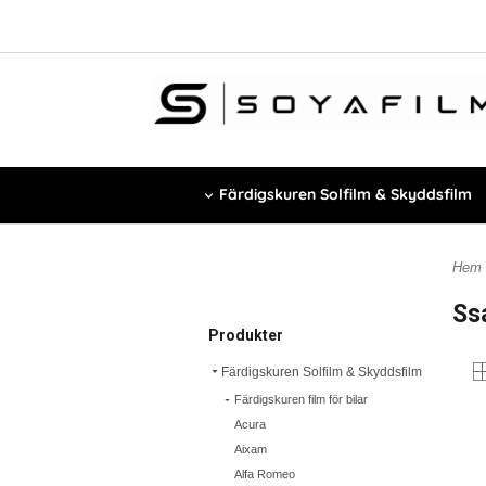
Färdigskuren Solfilm & Skyddsfilm
Hem
Ss
Produkter
Färdigskuren Solfilm & Skyddsfilm
Färdigskuren film för bilar
Acura
Aixam
Alfa Romeo