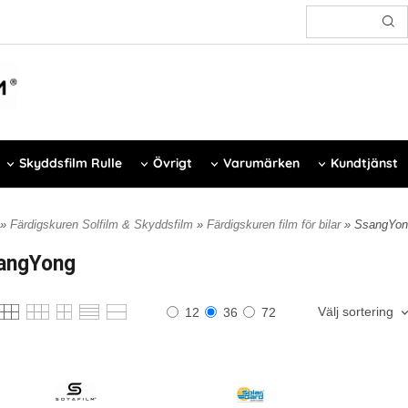
Skyddsfilm Rulle
Övrigt
Varumärken
Kundtjänst
»
Färdigskuren Solfilm & Skyddsfilm
»
Färdigskuren film för bilar
» SsangYon
angYong
Välj sortering
12
36
72