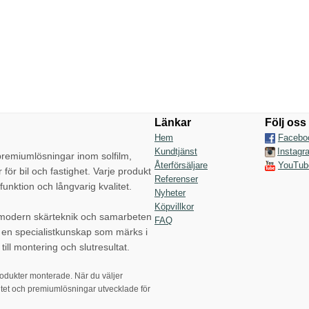
Länkar
Följ oss
Hem
Facebo
Kundtjänst
Instagr
emiumlösningar inom solfilm,
Återförsäljare
YouTub
r för bil och fastighet. Varje produkt
Referenser
funktion och långvarig kvalitet.
Nyheter
Köpvillkor
 modern skärteknik och samarbeten
FAQ
p en specialistkunskap som märks i
till montering och slutresultat.
rodukter monterade. När du väljer
tet och premiumlösningar utvecklade för