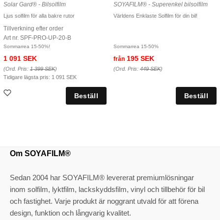
Solar Gard® - Bilsolfilm
SOYAFILM® - Superenkel bilsolfilm
Ljus solfilm för alla bakre rutor
Världens Enklaste Solfilm för din bil!
Tillverkning efter order
Art nr. SPF-PRO-UP-20-B
Sommarrea 15-50%!
Sommarrea 15-50%
1 091 SEK
195 SEK
från
(Ord. Pris:
1 399 SEK
)
(Ord. Pris:
449 SEK
)
Tidigare lägsta pris:
1 091 SEK
Om SOYAFILM®
Sedan 2004 har SOYAFILM® levererat premiumlösningar
inom solfilm, lyktfilm, lackskyddsfilm, vinyl och tillbehör för bil
och fastighet. Varje produkt är noggrant utvald för att förena
design, funktion och långvarig kvalitet.