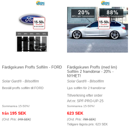
Färdigskuren Proffs Solfilm - FORD
Färdigskuren Proffs (med lim)
Solfilm 2 framdörrar - 20% -
NYHET!
Solar Gard® - Bilsolfilm
Solar Gard® - Bilsolfilm
Beställ proffs solfilm till FORD
Ljus solfilm för 2 framdörrar
Tillverkning efter order
Art nr. SPF-PRO-UP-25
Sommarrea 15-50%!
Sommarrea 15-50%!
195 SEK
623 SEK
från
(Ord. Pris:
349 SEK
)
(Ord. Pris:
799 SEK
)
Tidigare lägsta pris:
623 SEK