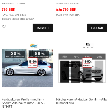
Sommarrea 15-50%!
Sommarrea 15-50%!
795 SEK
795 SEK
från
(Ord. Pris:
995 SEK
)
(Ord. Pris:
995 SEK
)
Tidigare lägsta pris:
10 SEK
Färdigskuren Proffs (med lim)
Färdigskuren Avtagbar Solfilm - Alla
Solfilm Alla bakre rutor - 20% -
bilmodeller!a
NYHET!