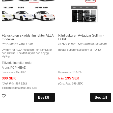
Färigskuren skyddsfilm lyktor ALLA
Färdigskuren Avtagbar Solfilm -
modeller
FORD
ProShield® Vinyl Folie
SOYAFILM® - Superenkel bilsolfilm
Lyktfilm för ALLA modeller! För framlyktor
Beställ superenkel solfilm till FORD
och dimljus. Effektivt skydd och snygg
styling.
Tillverkning efter order
Art nr. PCP-HEAD
Sommarrea 15-50%!
Sommarrea 15-50%
399 SEK
195 SEK
från
(Ord. Pris:
599 SEK
)
(Ord. Pris:
349 SEK
)
Tidigare lägsta pris:
389 SEK