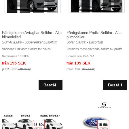
Färdigskuren Avtagbar Solfilm - Alla
Färdigskuren Proffs Solfilm - Alla
bilmodeller!
bilmodeller!
SOYAFILM® - Superenkel bilsolfilm
Solar Gard® - Bilsolfilm
Världens Enklaste Solfilm för din bil!
Världens mest använda solfilm av proffs
Sommarrea 15-50%
Sommarrea 15-50%!
195 SEK
195 SEK
från
från
(Ord. Pris:
349 SEK
)
(Ord. Pris:
349 SEK
)