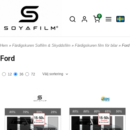
0
Hem
»
Färdigskuren Solfilm & Skyddsfilm
»
Färdigskuren film för bilar
» Ford
Ford
Välj sortering
12
36
72