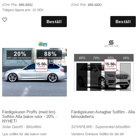
(Ord. Pris:
995 SEK
)
(Ord. Pris:
995 SEK
)
Tidigare lägsta pris:
10 SEK
Färdigskuren Proffs (med lim)
Färdigskuren Avtagbar Solfilm - Alla
Solfilm Alla bakre rutor - 20% -
bilmodeller!a
NYHET!
Solar Gard® - Bilsolfilm
SOYAFILM® - Superenkel bilsolfilm
Ljus solfilm för alla bakre rutor
Världens Enklaste Solfilm för din bil!