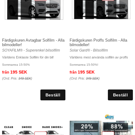
Färdigskuren Avtagbar Solfilm - Alla
Färdigskuren Proffs Solfilm - Alla
bilmodeller!
bilmodeller!
SOYAFILM® - Superenkel bilsolfilm
Solar Gard® - Bilsolfilm
Världens Enklaste Solfilm för din bil!
Världens mest använda solfilm av proffs
Sommarrea 15-50%
Sommarrea 15-50%!
195 SEK
195 SEK
från
från
(Ord. Pris:
349 SEK
)
(Ord. Pris:
349 SEK
)