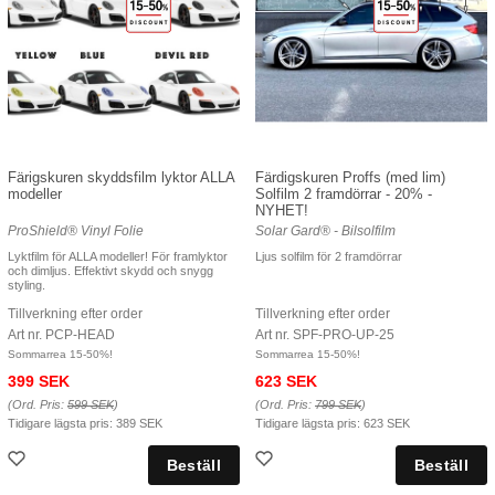
Färigskuren skyddsfilm lyktor ALLA
Färdigskuren Proffs (med lim)
modeller
Solfilm 2 framdörrar - 20% -
NYHET!
ProShield® Vinyl Folie
Solar Gard® - Bilsolfilm
Lyktfilm för ALLA modeller! För framlyktor
Ljus solfilm för 2 framdörrar
och dimljus. Effektivt skydd och snygg
styling.
Tillverkning efter order
Tillverkning efter order
Art nr. PCP-HEAD
Art nr. SPF-PRO-UP-25
Sommarrea 15-50%!
Sommarrea 15-50%!
399 SEK
623 SEK
(Ord. Pris:
599 SEK
)
(Ord. Pris:
799 SEK
)
Tidigare lägsta pris:
389 SEK
Tidigare lägsta pris:
623 SEK