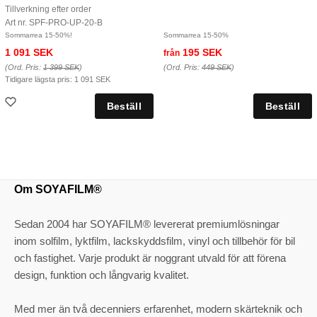
Tillverkning efter order
Art nr. SPF-PRO-UP-20-B
Sommarrea 15-50%!
Sommarrea 15-50%
1 091 SEK
195 SEK
från
(Ord. Pris:
1 399 SEK
)
(Ord. Pris:
449 SEK
)
Tidigare lägsta pris:
1 091 SEK
Om SOYAFILM®
Sedan 2004 har SOYAFILM® levererat premiumlösningar
inom solfilm, lyktfilm, lackskyddsfilm, vinyl och tillbehör för bil
och fastighet. Varje produkt är noggrant utvald för att förena
design, funktion och långvarig kvalitet.
Med mer än två decenniers erfarenhet, modern skärteknik och