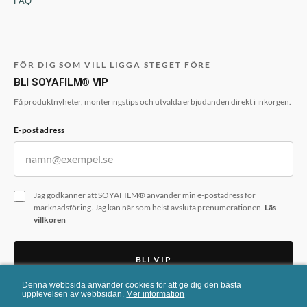
FAQ
FÖR DIG SOM VILL LIGGA STEGET FÖRE
BLI SOYAFILM® VIP
Få produktnyheter, monteringstips och utvalda erbjudanden direkt i inkorgen.
E-postadress
Jag godkänner att SOYAFILM® använder min e-postadress för
marknadsföring. Jag kan när som helst avsluta prenumerationen.
Läs
villkoren
BLI VIP
Denna webbsida använder cookies för att ge dig den bästa
Formuläret skyddas av reCAPTCHA. Googles
integritetspolicy
och
upplevelsen av webbsidan.
Mer information
användarvillkor
gäller.