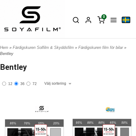
0
Hem
»
Färdigskuren Solfilm & Skyddsfilm
»
Färdigskuren film för bilar
»
Bentley
Bentley
Välj sortering
12
36
72