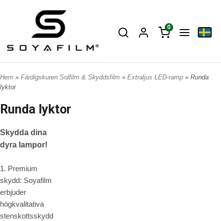
0
Hem
»
Färdigskuren Solfilm & Skyddsfilm
»
Extraljus LED-ramp
» Runda
lyktor
Runda lyktor
Skydda dina
dyra lampor!
1. Premium
skydd: Soyafilm
erbjuder
högkvalitativa
stenskottsskydd