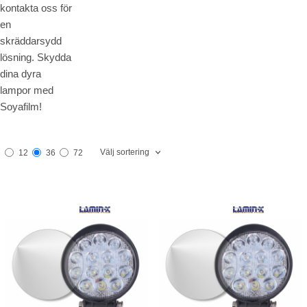
kontakta oss för
en
skräddarsydd
lösning. Skydda
dina dyra
lampor med
Soyafilm!
Välj sortering
12
36
72