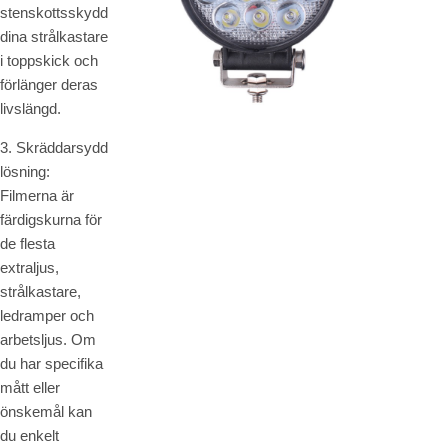
stenskottsskydd
dina strålkastare
i toppskick och
förlänger deras
livslängd.
3. Skräddarsydd
lösning:
Filmerna är
färdigskurna för
de flesta
extraljus,
strålkastare,
ledramper och
arbetsljus. Om
du har specifika
mått eller
önskemål kan
du enkelt