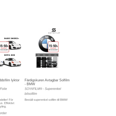
dsfilm lyktor
Färdigskuren Avtagbar Solfilm
- BMW
Folie
SOYAFILM® - Superenkel
bilsolfilm
deller! För
Beställ superenkel solfilm till BMW!
s. Effektivt
ling.
 order