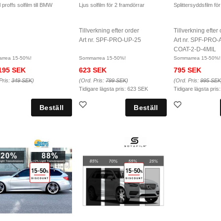
 proffs solfilm till BMW
Ljus solfilm för 2 framdörrar
Splittersyddsfilm fö
Tillverkning efter order
Tillverkning efter
Art nr. SPF-PRO-UP-25
Art nr. SPF-PR
COAT-2-D-4MIL
rrea 15-50%!
Sommarrea 15-50%!
Sommarrea 15-50%!
195 SEK
623 SEK
795 SEK
Pris:
349 SEK
)
(Ord. Pris:
799 SEK
)
(Ord. Pris:
995 SEK
Tidigare lägsta pris:
623 SEK
Tidigare lägsta pris