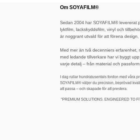
Om SOYAFILM®
Sedan 2004 har SOYAFILM® levererat pr
lyktfilm, lackskyddsfilm, vinyl och tillbehö
är noggrant utvald för att förena design, 
Med mer än två decenniers erfarenhet,
med ledande tillverkare har vi byggt up
varje detalj – från material och passform 
I dag rullar hundratusentals fordon med våra p
SOYAFILM® väljer du precision, beprövad kvali
att passa – och skapade för att prestera.
"PREMIUM SOLUTIONS. ENGINEERED TO FIT