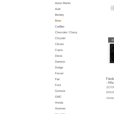
Aston Martin
Audi
Bentley
Bmw
Cadillac
Chevrolet / Chevy
Chrysler
Citroen
Cupra
Dacia
Daewoo
Dodge
Ferrari
Färdi
Fiat
- All
Ford
SOYA
Genesis
bilsol
GMC
Världe
Honda
Hummer