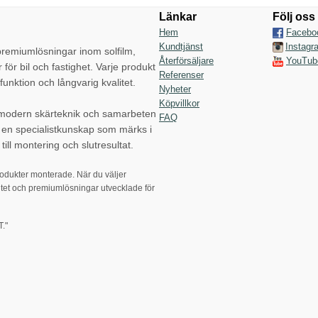
Länkar
Följ oss
Hem
Facebo
Kundtjänst
Instagr
emiumlösningar inom solfilm,
Återförsäljare
YouTub
r för bil och fastighet. Varje produkt
Referenser
funktion och långvarig kvalitet.
Nyheter
Köpvillkor
 modern skärteknik och samarbeten
FAQ
p en specialistkunskap som märks i
till montering och slutresultat.
rodukter monterade. När du väljer
tet och premiumlösningar utvecklade för
."