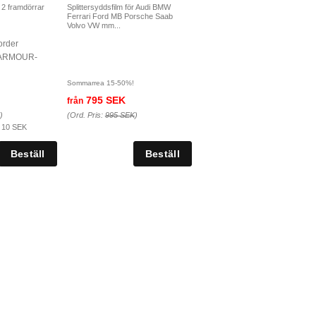
r 2 framdörrar
Splittersyddsfilm för Audi BMW
Ferrari Ford MB Porsche Saab
Volvo VW mm...
 order
O-ARMOUR-
Sommarrea 15-50%!
795 SEK
från
)
(Ord. Pris:
995 SEK
)
:
10 SEK