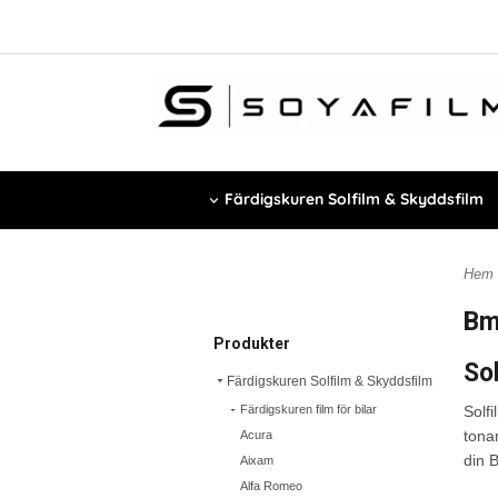
Färdigskuren Solfilm & Skyddsfilm
Hem
B
Produkter
So
Färdigskuren Solfilm & Skyddsfilm
Färdigskuren film för bilar
Solfi
tona
Acura
din 
Aixam
Alfa Romeo