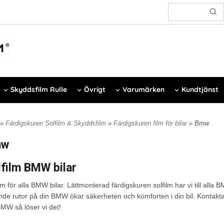
Skyddsfilm Rulle
Övrigt
Varumärken
Kundtjänst
»
Färdigskuren Solfilm & Skyddsfilm
»
Färdigskuren film för bilar
» Bmw
mw
lfilm BMW bilar
lm för alla BMW bilar. Lättmonterad färdigskuren solfilm har vi till alla 
nde rutor på din BMW ökar säkerheten och komforten i din bil. Kontakta 
BMW så löser vi det!