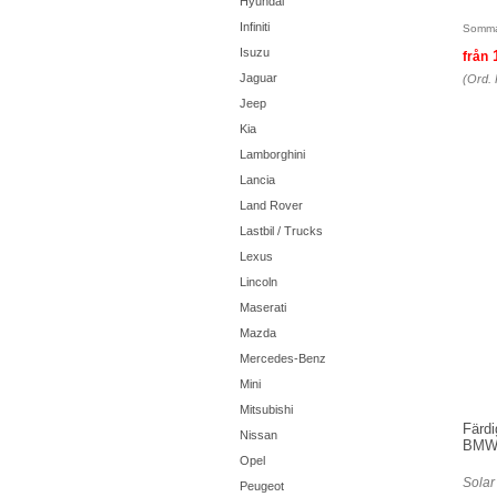
Hyundai
Infiniti
Somma
Isuzu
från
Jaguar
(Ord. 
Jeep
Kia
Lamborghini
Lancia
Land Rover
Lastbil / Trucks
Lexus
Lincoln
Maserati
Mazda
Mercedes-Benz
Mini
Mitsubishi
Färdi
Nissan
BM
Opel
Solar
Peugeot