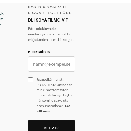
FÖR DIG SOM VILL
LIGGA STEGET FÖRE
ok
am
BLI SOYAFILM® VIP
e
Få produktnyheter,
monteringstips och utvalda
erbjudanden direkt i inkorgen.
E-postadress
Jag godkänner att
SOYAFILM® använder
min e-postadress för
marknadsföring. Jag kan
när som helst avsluta
prenumerationen.
Läs
villkoren
BLI VIP