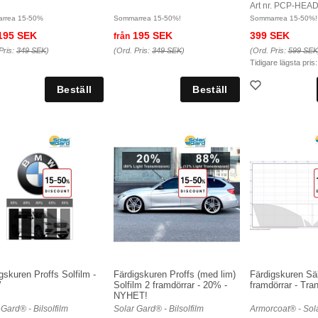
Art nr. PCP-HEA
rrea 15-50%
Sommarrea 15-50%!
Sommarrea 15-50%!
195 SEK
195 SEK
399 SEK
från
Pris:
349 SEK
)
(Ord. Pris:
349 SEK
)
(Ord. Pris:
599 SEK
Tidigare lägsta pris
gskuren Proffs Solfilm -
Färdigskuren Proffs (med lim)
Färdigskuren Sä
W
Solfilm 2 framdörrar - 20% -
framdörrar - Tra
NYHET!
 Gard® - Bilsolfilm
Solar Gard® - Bilsolfilm
Armorcoat® - Sol