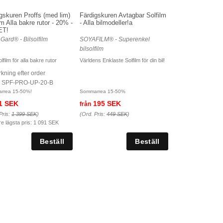
gskuren Proffs (med lim)
Färdigskuren Avtagbar Solfilm
lm Alla bakre rutor - 20% -
- Alla bilmodeller!a
ET!
 Gard® - Bilsolfilm
SOYAFILM® - Superenkel
bilsolfilm
lfilm för alla bakre rutor
Världens Enklaste Solfilm för din bil!
rkning efter order
r. SPF-PRO-UP-20-B
rrea 15-50%!
Sommarrea 15-50%
1 SEK
195 SEK
från
Pris:
1 399 SEK
)
(Ord. Pris:
449 SEK
)
re lägsta pris:
1 091 SEK