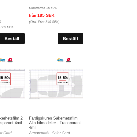
D
Sommarrea 15-50%
195 SEK
från
)
(Ord. Pris:
349 SEK
)
:
389 SEK
kerhetsfilm 2
Färdigskuren Säkerhetsfilm
nsparant 4mil
Alla bilmodeller - Transparant
4mil
ar Gard
Armorcoat® - Solar Gard