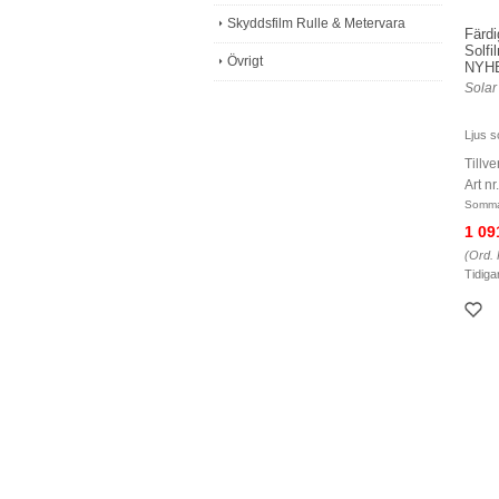
Skyddsfilm Rulle & Metervara
Färdi
Solfi
Övrigt
NYH
Solar
Ljus so
Tillve
Art n
Somma
1 09
(Ord. 
Tidiga