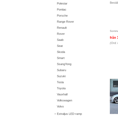
Beställ
Polestar
Pontiac
Porsche
Range Rover
Renault
Somma
Rover
från
Saab
(Ord. 
Seat
Skoda
Smart
SsangYong
Subaru
Suzuki
Tesla
Toyota
Vauxhall
Volkswagen
Volvo
Extraljus LED-ramp