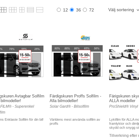
Välj sortering
12
36
72
gskuren Avtagbar Solfilm
Färdigskuren Proffs Solfilm -
Färigskuren skyd
a bilmodeller!
Alla bilmodeller!
ALLA modeller
FILM® - Superenkel
Solar Gard® - Bilsolfilm
ProShield® Vinyl 
film
ns Enklaste Solfilm för din bil!
Världens mest använda solfilm av
Lyktfilm för ALLA mo
proffs
framlyktor och dimlju
skydd och snygg sty
Tillverkning efter