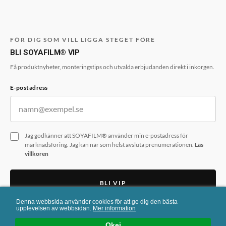
FÖR DIG SOM VILL LIGGA STEGET FÖRE
BLI SOYAFILM® VIP
Få produktnyheter, monteringstips och utvalda erbjudanden direkt i inkorgen.
E-postadress
Jag godkänner att SOYAFILM® använder min e-postadress för
marknadsföring. Jag kan när som helst avsluta prenumerationen.
Läs
villkoren
BLI VIP
Denna webbsida använder cookies för att ge dig den bästa
Formuläret skyddas av reCAPTCHA. Googles
integritetspolicy
och
upplevelsen av webbsidan.
Mer information
användarvillkor
gäller.
Okej