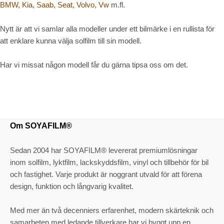
BMW
,
Kia
,
Saab
,
Seat
,
Volvo
,
Vw
m.fl.
Nytt är att vi samlar alla modeller under ett bilmärke i en rullista för
att enklare kunna välja solfilm till sin modell.
Har vi missat någon modell får du gärna tipsa oss om det.
Om SOYAFILM®
Sedan 2004 har SOYAFILM® levererat premiumlösningar
inom solfilm, lyktfilm, lackskyddsfilm, vinyl och tillbehör för bil
och fastighet. Varje produkt är noggrant utvald för att förena
design, funktion och långvarig kvalitet.
Med mer än två decenniers erfarenhet, modern skärteknik och
samarbeten med ledande tillverkare har vi byggt upp en