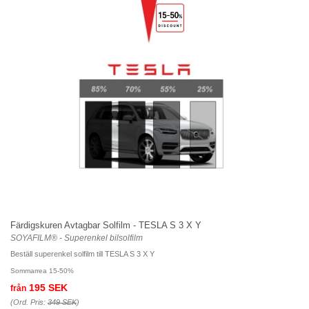
Färdigskuren Avtagbar Solfilm - TESLA S 3 X Y
SOYAFILM® - Superenkel bilsolfilm
Beställ superenkel solfilm till TESLA S 3 X Y
Sommarrea 15-50%
195 SEK
från
(Ord. Pris:
349 SEK
)