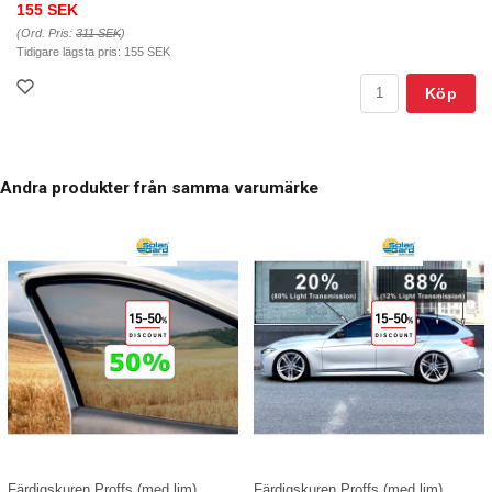
155 SEK
(Ord. Pris:
311 SEK
)
Tidigare lägsta pris:
155 SEK
Köp
Andra produkter från samma varumärke
Färdigskuren Proffs (med lim)
Färdigskuren Proffs (med lim)