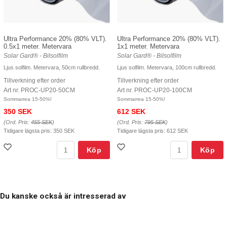
Ultra Performance 20% (80% VLT).
Ultra Performance 20% (80% VLT).
0.5x1 meter. Metervara
1x1 meter. Metervara
Solar Gard® - Bilsolfilm
Solar Gard® - Bilsolfilm
Ljus solfilm. Metervara, 50cm rullbredd.
Ljus solfilm. Metervara, 100cm rullbredd.
Tillverkning efter order
Tillverkning efter order
Art nr. PROC-UP20-50CM
Art nr. PROC-UP20-100CM
Sommarrea 15-50%!
Sommarrea 15-50%!
350 SEK
612 SEK
(Ord. Pris:
455 SEK
)
(Ord. Pris:
795 SEK
)
Tidigare lägsta pris:
350 SEK
Tidigare lägsta pris:
612 SEK
Köp
Köp
Du kanske också är intresserad av