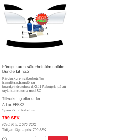
Färdigskuren säkerhetsfilm solfilm -
Bundle kit no.2
Färdigskuren säkerhetsfilm
framdörrar,framdörrar
board,vindruteboard,Kit#1 Paketpris på att
styla framrutorna med SO...
Tillverkning efter order
Art nr. FFBK2
Spara 775:-! Paketpris.
799 SEK
(Ord. Pris:
1 575 SEK
)
Tidigare lägsta pris:
799 SEK