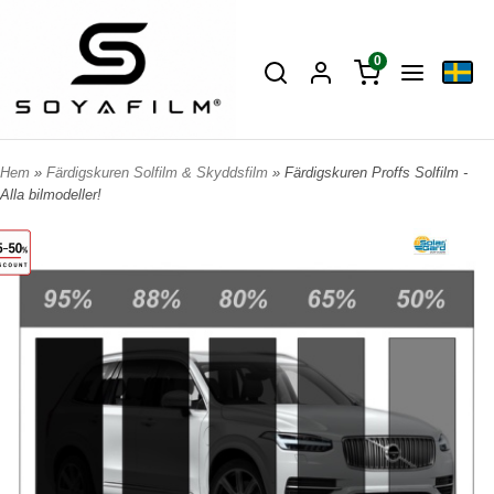
0
Hem
»
Färdigskuren Solfilm & Skyddsfilm
» Färdigskuren Proffs Solfilm -
Alla bilmodeller!