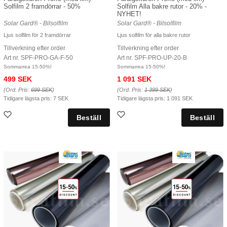
Solfilm 2 framdörrar - 50%
Solfilm Alla bakre rutor - 20% -
NYHET!
Solar Gard® - Bilsolfilm
Solar Gard® - Bilsolfilm
Ljus solfilm för 2 framdörrar
Ljus solfilm för alla bakre rutor
Tillverkning efter order
Tillverkning efter order
Art nr. SPF-PRO-GA-F-50
Art nr. SPF-PRO-UP-20-B
Sommarrea 15-50%!
Sommarrea 15-50%!
499 SEK
1 091 SEK
(Ord. Pris:
699 SEK
)
(Ord. Pris:
1 399 SEK
)
Tidigare lägsta pris:
7 SEK
Tidigare lägsta pris:
1 091 SEK