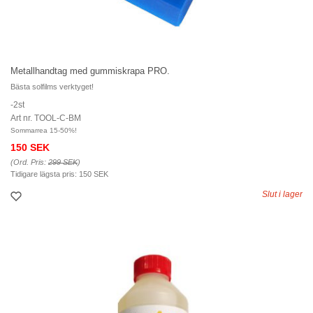
Metallhandtag med gummiskrapa PRO.
Bästa solfilms verktyget!
-2st
Art nr. TOOL-C-BM
Sommarrea 15-50%!
150 SEK
(Ord. Pris:
299 SEK
)
Tidigare lägsta pris:
150 SEK
Slut i lager