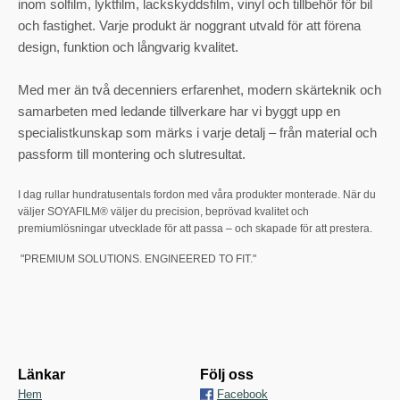
inom solfilm, lyktfilm, lackskyddsfilm, vinyl och tillbehör för bil
och fastighet. Varje produkt är noggrant utvald för att förena
design, funktion och långvarig kvalitet.
Med mer än två decenniers erfarenhet, modern skärteknik och
samarbeten med ledande tillverkare har vi byggt upp en
specialistkunskap som märks i varje detalj – från material och
passform till montering och slutresultat.
I dag rullar hundratusentals fordon med våra produkter monterade. När du
väljer SOYAFILM® väljer du precision, beprövad kvalitet och
premiumlösningar utvecklade för att passa – och skapade för att prestera.
"PREMIUM SOLUTIONS. ENGINEERED TO FIT."
Länkar
Följ oss
Hem
Facebook