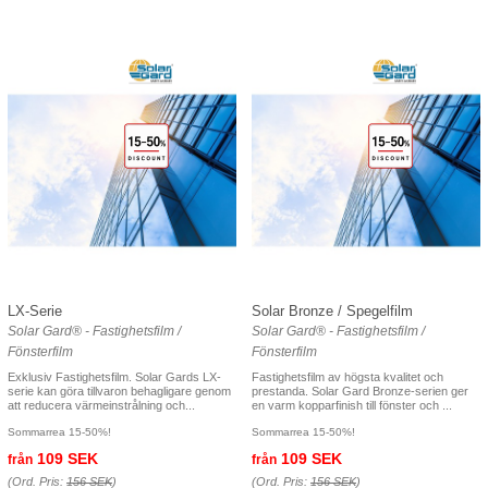
LX-Serie
Solar Bronze / Spegelfilm
Solar Gard® - Fastighetsfilm /
Solar Gard® - Fastighetsfilm /
Fönsterfilm
Fönsterfilm
Exklusiv Fastighetsfilm. Solar Gards LX-
Fastighetsfilm av högsta kvalitet och
serie kan göra tillvaron behagligare genom
prestanda. Solar Gard Bronze-serien ger
att reducera värmeinstrålning och...
en varm kopparfinish till fönster och ...
Sommarrea 15-50%!
Sommarrea 15-50%!
109 SEK
109 SEK
från
från
(Ord. Pris:
156 SEK
)
(Ord. Pris:
156 SEK
)