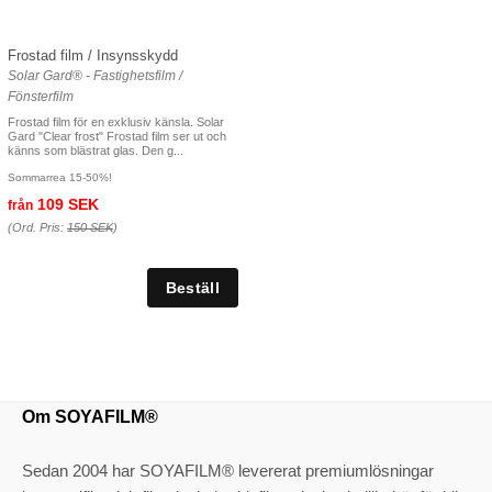
Frostad film / Insynsskydd
Solar Gard® - Fastighetsfilm /
Fönsterfilm
Frostad film för en exklusiv känsla. Solar
Gard "Clear frost" Frostad film ser ut och
känns som blästrat glas. Den g...
Sommarrea 15-50%!
109 SEK
från
(Ord. Pris:
150 SEK
)
Om SOYAFILM®
Sedan 2004 har SOYAFILM® levererat premiumlösningar