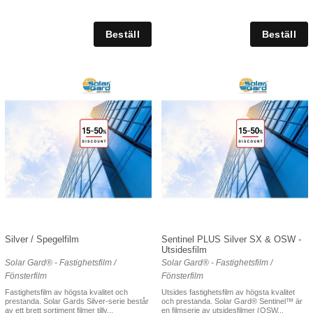
Silver / Spegelfilm
Sentinel PLUS Silver SX & OSW -
Utsidesfilm
Solar Gard® - Fastighetsfilm /
Solar Gard® - Fastighetsfilm /
Fönsterfilm
Fönsterfilm
Fastighetsfilm av högsta kvalitet och
Utsides fastighetsfilm av högsta kvalitet
prestanda. Solar Gards Silver-serie består
och prestanda. Solar Gard® Sentinel™ är
av ett brett sortiment filmer tillv...
en filmserie av utsidesfilmer (OSW...