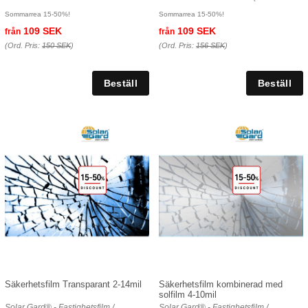
Sommarrea 15-50%!
Sommarrea 15-50%!
109 SEK
109 SEK
från
från
(Ord. Pris:
150 SEK
)
(Ord. Pris:
156 SEK
)
Säkerhetsfilm Transparant 2-14mil
Säkerhetsfilm kombinerad med
solfilm 4-10mil
Solar Gard® - Fastighetsfilm /
Solar Gard® - Fastighetsfilm /