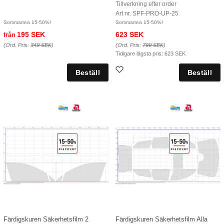
Tillverkning efter order
Art nr. SPF-PRO-UP-25
Sommarrea 15-50%!
Sommarrea 15-50%!
195 SEK
623 SEK
från
(Ord. Pris:
349 SEK
)
(Ord. Pris:
799 SEK
)
Tidigare lägsta pris:
623 SEK
Färdigskuren Säkerhetsfilm 2
Färdigskuren Säkerhetsfilm Alla