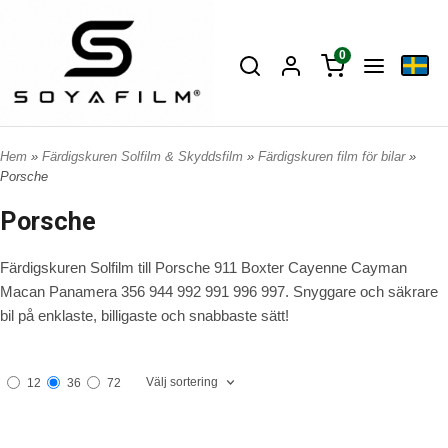
0
Hem
»
Färdigskuren Solfilm & Skyddsfilm
»
Färdigskuren film för bilar
»
Porsche
Porsche
Färdigskuren Solfilm till Porsche 911 Boxter Cayenne Cayman
Macan Panamera 356 944 992 991 996 997. Snyggare och säkrare
bil på enklaste, billigaste och snabbaste sätt!
Välj sortering
12
36
72