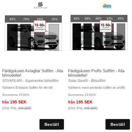
Färdigskuren Avtagbar Solfilm - Alla
Färdigskuren Proffs Solfilm - Alla
bilmodeller!
bilmodeller!
SOYAFILM® - Superenkel bilsolfilm
Solar Gard® - Bilsolfilm
Världens Enklaste Solfilm för din bil!
Världens mest använda solfilm av proffs
Sommarrea 15-50%
Sommarrea 15-50%!
195 SEK
195 SEK
från
från
(Ord. Pris:
349 SEK
)
(Ord. Pris:
349 SEK
)