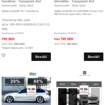
framdörrar - Transparant 4mil
bilmodeller - Transparant 4mil
Armorcoat® - Solar Gard
Armorcoat® - Solar Gard
Splittersyddsfilm för 2 framdörrar
Splittersyddsfilm för Audi BMW Ferrari Ford
MB Porsche Saab Volvo VW mm...
Tillverkning efter order
Art nr. SPF-PRO-ARMOUR-COAT-2-D-
4MIL
Sommarrea 15-50%!
Sommarrea 15-50%!
795 SEK
795 SEK
från
(Ord. Pris:
995 SEK
)
(Ord. Pris:
995 SEK
)
Tidigare lägsta pris:
10 SEK