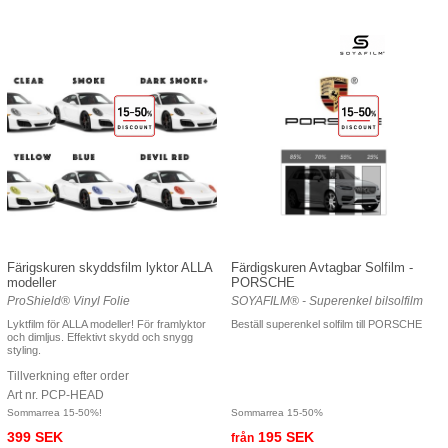
Färigskuren skyddsfilm lyktor ALLA
Färdigskuren Avtagbar Solfilm -
modeller
PORSCHE
ProShield® Vinyl Folie
SOYAFILM® - Superenkel bilsolfilm
Lyktfilm för ALLA modeller! För framlyktor
Beställ superenkel solfilm till PORSCHE
och dimljus. Effektivt skydd och snygg
styling.
Tillverkning efter order
Art nr. PCP-HEAD
Sommarrea 15-50%!
Sommarrea 15-50%
399 SEK
195 SEK
från