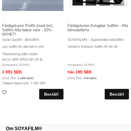
Färdigskuren Proffs (med lim)
Färdigskuren Avtagbar Solfilm - Alla
Solfilm Alla bakre rutor - 20% -
bilmodeller!a
NYHET!
Solar Gard® - Bilsolfilm
SOYAFILM® - Superenkel bilsolfilm
Ljus solfilm för alla bakre rutor
Världens Enklaste Solfilm för din bil!
Tillverkning efter order
Art nr. SPF-PRO-UP-20-B
Sommarrea 15-50%!
Sommarrea 15-50%
1 091 SEK
195 SEK
från
(Ord. Pris:
1 399 SEK
)
(Ord. Pris:
449 SEK
)
Tidigare lägsta pris:
1 091 SEK
Om SOYAFILM®