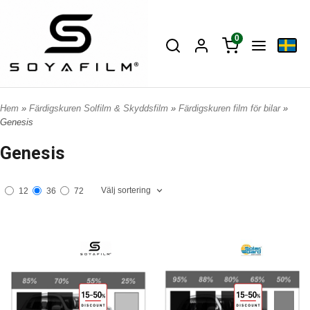
0
Hem
»
Färdigskuren Solfilm & Skyddsfilm
»
Färdigskuren film för bilar
»
Genesis
Genesis
Välj sortering
12
36
72