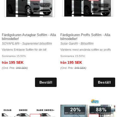
Färdigskuren Avtagbar Solfilm - Alla
Färdigskuren Proffs Solfilm - Alla
bilmodeller!
bilmodeller!
SOYAFILM® - Superenkel bilsolfilm
Solar Gard® - Bilsolfilm
Världens Enklaste Solfilm för din bil!
Världens mest använda solfilm av proffs
Sommarrea 15-50%
Sommarrea 15-50%!
195 SEK
195 SEK
från
från
(Ord. Pris:
349 SEK
)
(Ord. Pris:
349 SEK
)