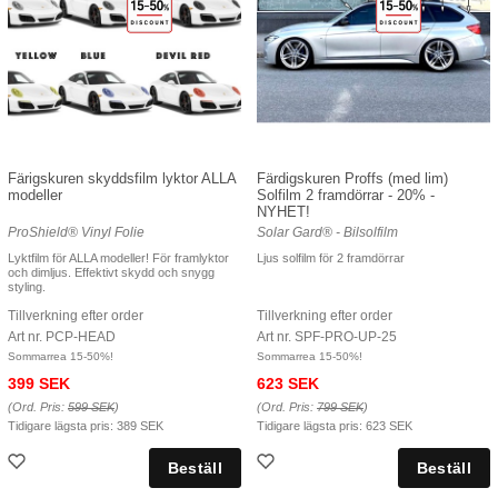
Färigskuren skyddsfilm lyktor ALLA
Färdigskuren Proffs (med lim)
modeller
Solfilm 2 framdörrar - 20% -
NYHET!
ProShield® Vinyl Folie
Solar Gard® - Bilsolfilm
Lyktfilm för ALLA modeller! För framlyktor
Ljus solfilm för 2 framdörrar
och dimljus. Effektivt skydd och snygg
styling.
Tillverkning efter order
Tillverkning efter order
Art nr. PCP-HEAD
Art nr. SPF-PRO-UP-25
Sommarrea 15-50%!
Sommarrea 15-50%!
399 SEK
623 SEK
(Ord. Pris:
599 SEK
)
(Ord. Pris:
799 SEK
)
Tidigare lägsta pris:
389 SEK
Tidigare lägsta pris:
623 SEK