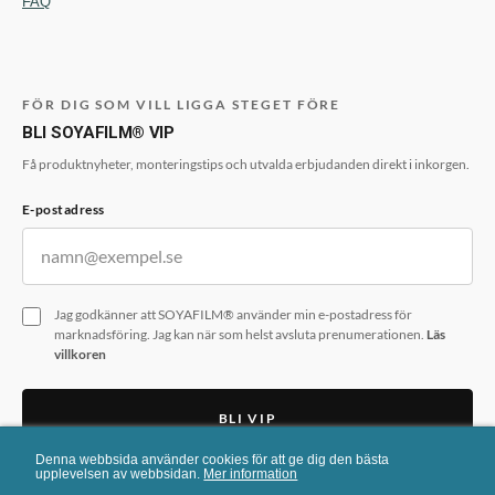
FAQ
FÖR DIG SOM VILL LIGGA STEGET FÖRE
BLI SOYAFILM® VIP
Få produktnyheter, monteringstips och utvalda erbjudanden direkt i inkorgen.
E-postadress
Jag godkänner att SOYAFILM® använder min e-postadress för
marknadsföring. Jag kan när som helst avsluta prenumerationen.
Läs
villkoren
BLI VIP
Denna webbsida använder cookies för att ge dig den bästa
Formuläret skyddas av reCAPTCHA. Googles
integritetspolicy
och
upplevelsen av webbsidan.
Mer information
användarvillkor
gäller.