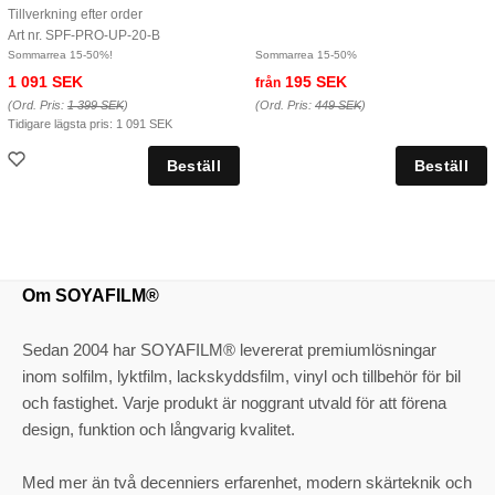
Tillverkning efter order
Art nr. SPF-PRO-UP-20-B
Sommarrea 15-50%!
Sommarrea 15-50%
1 091 SEK
195 SEK
från
(Ord. Pris:
1 399 SEK
)
(Ord. Pris:
449 SEK
)
Tidigare lägsta pris:
1 091 SEK
Om SOYAFILM®
Sedan 2004 har SOYAFILM® levererat premiumlösningar
inom solfilm, lyktfilm, lackskyddsfilm, vinyl och tillbehör för bil
och fastighet. Varje produkt är noggrant utvald för att förena
design, funktion och långvarig kvalitet.
Med mer än två decenniers erfarenhet, modern skärteknik och