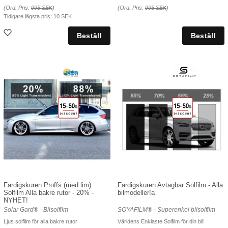
(Ord. Pris:
995 SEK
)
(Ord. Pris:
995 SEK
)
Tidigare lägsta pris:
10 SEK
Färdigskuren Proffs (med lim)
Färdigskuren Avtagbar Solfilm - Alla
Solfilm Alla bakre rutor - 20% -
bilmodeller!a
NYHET!
Solar Gard® - Bilsolfilm
SOYAFILM® - Superenkel bilsolfilm
Ljus solfilm för alla bakre rutor
Världens Enklaste Solfilm för din bil!