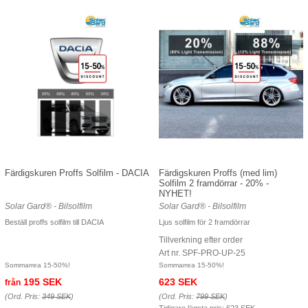
Färdigskuren Proffs Solfilm - DACIA
Färdigskuren Proffs (med lim)
Solfilm 2 framdörrar - 20% -
NYHET!
Solar Gard® - Bilsolfilm
Solar Gard® - Bilsolfilm
Beställ proffs solfilm till DACIA
Ljus solfilm för 2 framdörrar
Tillverkning efter order
Art nr. SPF-PRO-UP-25
Sommarrea 15-50%!
Sommarrea 15-50%!
195 SEK
623 SEK
från
(Ord. Pris:
349 SEK
)
(Ord. Pris:
799 SEK
)
Tidigare lägsta pris:
623 SEK