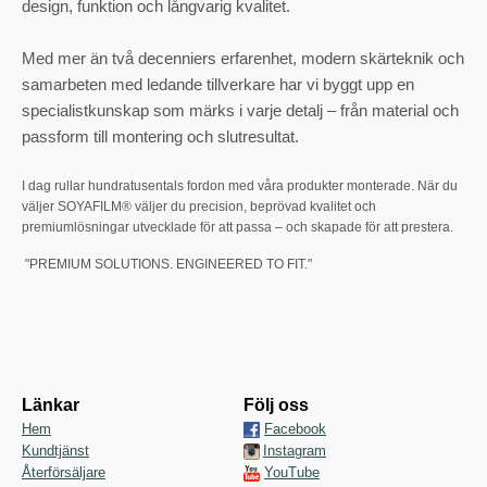
design, funktion och långvarig kvalitet.
Med mer än två decenniers erfarenhet, modern skärteknik och
samarbeten med ledande tillverkare har vi byggt upp en
specialistkunskap som märks i varje detalj – från material och
passform till montering och slutresultat.
I dag rullar hundratusentals fordon med våra produkter monterade. När du
väljer SOYAFILM® väljer du precision, beprövad kvalitet och
premiumlösningar utvecklade för att passa – och skapade för att prestera.
"PREMIUM SOLUTIONS. ENGINEERED TO FIT."
Länkar
Följ oss
Hem
Facebook
Kundtjänst
Instagram
Återförsäljare
YouTube