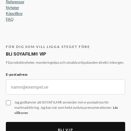
Referenser
Nyheter
Köpvillkor
FAQ
FÖR DIG SOM VILL LIGGA STEGET FÖRE
BLI SOYAFILM® VIP
Få produktnyheter, monteringstips och utvalda erbjudanden direkt i inkorgen.
E-postadress
Jag godkänner att SOYAFILM® använder min e-postadress för
marknadsföring. Jag kan när som helst avsluta prenumerationen.
Läs
villkoren
BLI VIP