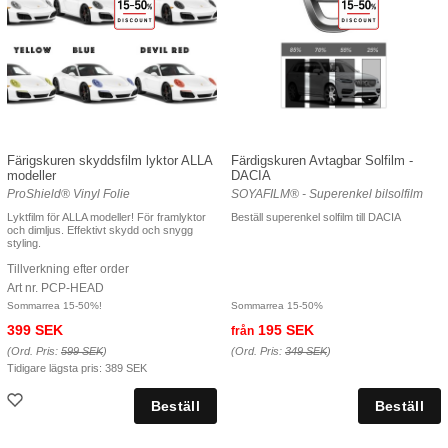
Färigskuren skyddsfilm lyktor ALLA
Färdigskuren Avtagbar Solfilm -
modeller
DACIA
ProShield® Vinyl Folie
SOYAFILM® - Superenkel bilsolfilm
Lyktfilm för ALLA modeller! För framlyktor
Beställ superenkel solfilm till DACIA
och dimljus. Effektivt skydd och snygg
styling.
Tillverkning efter order
Art nr. PCP-HEAD
Sommarrea 15-50%!
Sommarrea 15-50%
399 SEK
195 SEK
från
(Ord. Pris:
599 SEK
)
(Ord. Pris:
349 SEK
)
Tidigare lägsta pris:
389 SEK