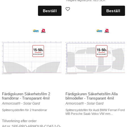
Färdigskuren Säkerhetsfilm 2
Färdigskuren Säkerhetsfilm Alla
framdörrar - Transparant 4mil
bilmodeller - Transparant 4mil
Armorcoat® - Solar Gard
Armorcoat® - Solar Gard
Splittersyddsfilm för 2 framdörrar
Splittersyddsfilm för Audi BMW Ferrari Ford
MB Porsche Saab Volvo VW mm...
Tillverkning efter order
Art nr. SPF-PRO-ARMOUR-COAT-2-D-