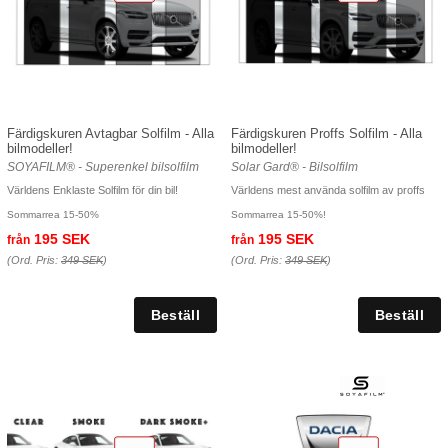
Färdigskuren Avtagbar Solfilm - Alla
Färdigskuren Proffs Solfilm - Alla
bilmodeller!
bilmodeller!
SOYAFILM® - Superenkel bilsolfilm
Solar Gard® - Bilsolfilm
Världens Enklaste Solfilm för din bil!
Världens mest använda solfilm av proffs
Sommarrea 15-50%
Sommarrea 15-50%!
195 SEK
195 SEK
från
från
(Ord. Pris:
349 SEK
)
(Ord. Pris:
349 SEK
)