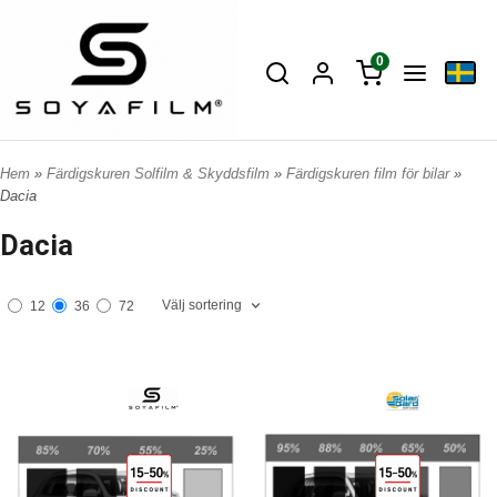
0
Hem
»
Färdigskuren Solfilm & Skyddsfilm
»
Färdigskuren film för bilar
»
Dacia
Dacia
Välj sortering
12
36
72