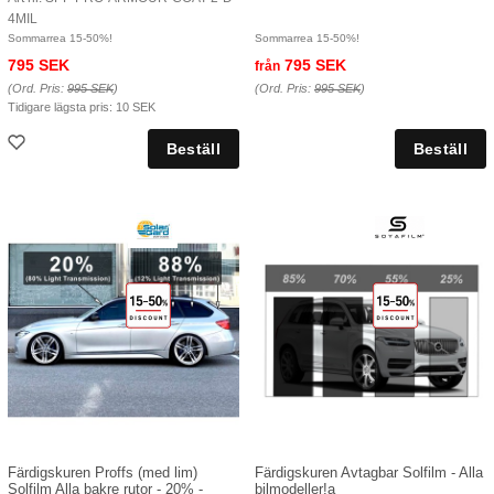
4MIL
Sommarrea 15-50%!
Sommarrea 15-50%!
795 SEK
795 SEK
från
(Ord. Pris:
995 SEK
)
(Ord. Pris:
995 SEK
)
Tidigare lägsta pris:
10 SEK
Färdigskuren Proffs (med lim)
Färdigskuren Avtagbar Solfilm - Alla
Solfilm Alla bakre rutor - 20% -
bilmodeller!a