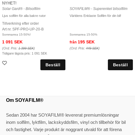
NYHET!
Solar Gard® - Bilsolfilm
SOYAFILM® - Superenkel bilsolfilm
Ljus solfilm för alla bakre rutor
Världens Enklaste Solfilm för din bil!
Tillverkning efter order
Art nr. SPF-PRO-UP-20-B
Sommarrea 15-50%!
Sommarrea 15-50%
1 091 SEK
195 SEK
från
(Ord. Pris:
1 399 SEK
)
(Ord. Pris:
449 SEK
)
Tidigare lägsta pris:
1 091 SEK
Om SOYAFILM®
Sedan 2004 har SOYAFILM® levererat premiumlösningar
inom solfilm, lyktfilm, lackskyddsfilm, vinyl och tillbehör för bil
och fastighet. Varje produkt är noggrant utvald för att förena