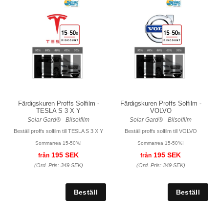
Färdigskuren Proffs Solfilm -
Färdigskuren Proffs Solfilm -
TESLA S 3 X Y
VOLVO
Solar Gard® - Bilsolfilm
Solar Gard® - Bilsolfilm
Beställ proffs solfilm till TESLA S 3 X Y
Beställ proffs solfilm till VOLVO
Sommarrea 15-50%!
Sommarrea 15-50%!
195 SEK
195 SEK
från
från
(Ord. Pris:
349 SEK
)
(Ord. Pris:
349 SEK
)