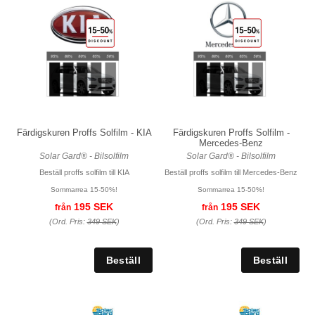
Färdigskuren Proffs Solfilm - KIA
Färdigskuren Proffs Solfilm -
Mercedes-Benz
Solar Gard® - Bilsolfilm
Solar Gard® - Bilsolfilm
Beställ proffs solfilm till KIA
Beställ proffs solfilm till Mercedes-Benz
Sommarrea 15-50%!
Sommarrea 15-50%!
195 SEK
195 SEK
från
från
(Ord. Pris:
349 SEK
)
(Ord. Pris:
349 SEK
)