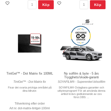
Köp
Köp
TintGel™ - Dot Matrix fix 100ML
Ny solfilm & byte - 5 års
Trygghets/skade-garanti
TintGel™ - Dot Matrix fix
SOYAFILM® - Superenkel bilsolfilm
Fixar det svarta prickiga området på
SOYAFILM® Oslagbara garantier och
dina bilrutor.
utbytesprogram! För att använda denna
artikel krävs godkännande av oss
först.OBS: ...
Tillverkning efter order
Art nr. dot-matrix-tintgel-100ml