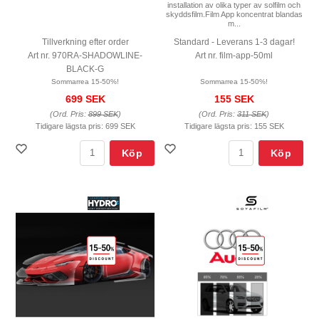
installation av olika typer av solfilm och
skyddsfilm.Film App koncentrat blandas
m...
Tillverkning efter order
Standard - Leverans 1-3 dagar!
Art nr. 970RA-SHADOWLINE-
Art nr. film-app-50ml
BLACK-G
Sommarrea 15-50%!
Sommarrea 15-50%!
699 SEK
155 SEK
(Ord. Pris:
899 SEK
)
(Ord. Pris:
311 SEK
)
Tidigare lägsta pris:
699 SEK
Tidigare lägsta pris:
155 SEK
Köp
Köp