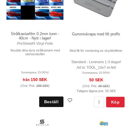
Strålkastarfilm 0.2mm tunn -
Gummiskrapa med filt proffs
40cm - Nytt i lager!
ProShield® Vinyl Folie
Skydda dina dyra strålkastare med
Med filt för montering av skyddsfilmer
stenskottsfilm
Standard - Leverans 1-3 dagar!
Art nr. TOOL_10x7-m-felt
Sommarrea 15-50%!
Sommarrea 15-50%!
150 SEK
50 SEK
från
(Ord. Pris:
299 SEK
)
(Ord. Pris:
99 SEK
)
Tidigare lägsta pris:
50 SEK
Köp