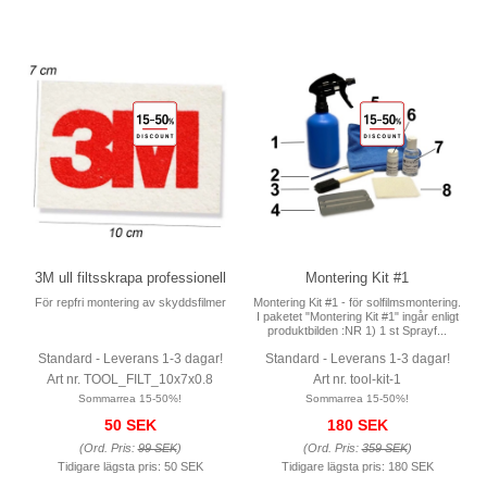
3M ull filtsskrapa professionell
Montering Kit #1
För repfri montering av skyddsfilmer
Montering Kit #1 - för solfilmsmontering.
I paketet "Montering Kit #1" ingår enligt
produktbilden :NR 1) 1 st Sprayf...
Standard - Leverans 1-3 dagar!
Standard - Leverans 1-3 dagar!
Art nr. TOOL_FILT_10x7x0.8
Art nr. tool-kit-1
Sommarrea 15-50%!
Sommarrea 15-50%!
50 SEK
180 SEK
(Ord. Pris:
99 SEK
)
(Ord. Pris:
359 SEK
)
Tidigare lägsta pris:
50 SEK
Tidigare lägsta pris:
180 SEK