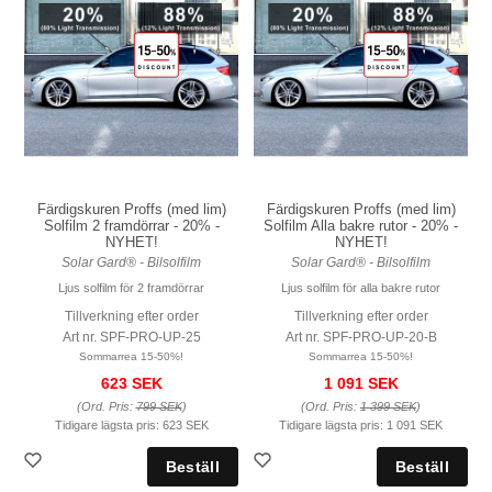
Färdigskuren Proffs (med lim)
Färdigskuren Proffs (med lim)
Solfilm 2 framdörrar - 20% -
Solfilm Alla bakre rutor - 20% -
NYHET!
NYHET!
Solar Gard® - Bilsolfilm
Solar Gard® - Bilsolfilm
Ljus solfilm för 2 framdörrar
Ljus solfilm för alla bakre rutor
Tillverkning efter order
Tillverkning efter order
Art nr. SPF-PRO-UP-25
Art nr. SPF-PRO-UP-20-B
Sommarrea 15-50%!
Sommarrea 15-50%!
623 SEK
1 091 SEK
(Ord. Pris:
799 SEK
)
(Ord. Pris:
1 399 SEK
)
Tidigare lägsta pris:
623 SEK
Tidigare lägsta pris:
1 091 SEK