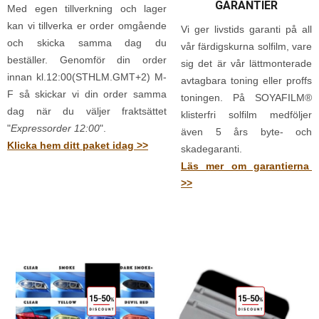
GARANTIER
Med egen tillverkning och lager
kan vi tillverka er order omgående
Vi ger livstids garanti på all
och skicka samma dag du
vår färdigskurna solfilm, vare
beställer. Genomför din order
sig det är vår lättmonterade
innan kl.12:00(STHLM.GMT+2) M-
avtagbara toning eller proffs
F så skickar vi din order samma
toningen. På SOYAFILM®
dag när du väljer fraktsättet
klisterfri solfilm medföljer
"
Expressorder 12:00
".
även 5 års byte- och
Klicka hem ditt paket idag >>
skadegaranti.
Läs mer om garantierna
>>