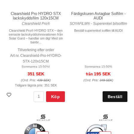
Färdigskuren Avtagbar Solfilm -
Clearshield Pro HYDRO STX
AUDI
lackskyddsfilm 120x15CM
SOYAFILM® - Superenkel bilsolfilm
Clearshield Pro®
Beställ superenkel solfilm till AUDI
Clearshield Pro® HYDRO STX – den
senaste lackskyddsinnovationen från
Solar Gard – handlar om dig! Med sin
banbr...
Tillverkning efter order
Art nr. Clearshield-Pro-HYDRO-
STX-120x15CM
Sommarrea 15-50%
Sommarrea 15-50%!
195 SEK
351 SEK
från
(Ord. Pris:
349 SEK
)
(Ord. Pris:
439 SEK
)
Tidigare lägsta pris:
351 SEK
Köp