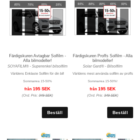
Färdigskuren Avtagbar Solfilm -
Färdigskuren Proffs Solfilm - Alla
Alla bilmodeller!
bilmodeller!
SOYAFILM® - Superenkel bilsolfilm
Solar Gard® - Bilsolfilm
Världens Enklaste Solfilm för din bil!
Världens mest använda solfilm av proffs
Sommarrea 15-50%
Sommarrea 15-50%!
195 SEK
195 SEK
från
från
(Ord. Pris:
349 SEK
)
(Ord. Pris:
349 SEK
)