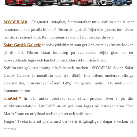
SOYAFILM®
- Originalet. Avtagbar, återmonterbar unik solfilm utan klister
monteras enkelt på alla bilar, då filmen är mjuk så följer den glasets form även
när det är extremt böjt. Kan monteras av och på hur mycket du vill.
Solar Gard® Galaxie
är solskyddsfilmen som ger den extra exklusiva looken
på din bil. Filmen klarar formning på avancerade böjda glas, har ett
repskyddande lager och har helt optisk klar sikt innifrån bilen.
Solfilm färdigskuren toning alla bilar och märken - SOYAFILM ® och Solar
Gard® Galaxie är metallfria och stör därför inte bilens moderna viktiga
elektroniska, utrustningar såsom GPS, navigation, radio, TV, mobil och
kommunikation.
TintGel™
är vår unika produkt som sätter pricken över i på din
solfilmsinstallation. TintGel™ är en gel som läggs på rasterkanterna "Dot
Matrix" som en utfyllnad mellan glaset och solfilmen.
Frågor? Tveka inte att chatta med oss, vi är tillgängliga 7 dagar i veckan på
chatten.