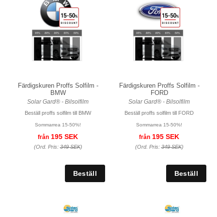
Färdigskuren Proffs Solfilm -
Färdigskuren Proffs Solfilm -
BMW
FORD
Solar Gard® - Bilsolfilm
Solar Gard® - Bilsolfilm
Beställ proffs solfilm till BMW
Beställ proffs solfilm till FORD
Sommarrea 15-50%!
Sommarrea 15-50%!
195 SEK
195 SEK
från
från
(Ord. Pris:
349 SEK
)
(Ord. Pris:
349 SEK
)