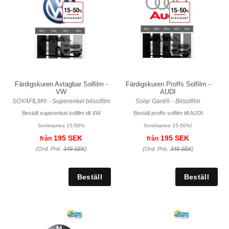
Färdigskuren Avtagbar Solfilm -
Färdigskuren Proffs Solfilm -
VW
AUDI
SOYAFILM® - Superenkel bilsolfilm
Solar Gard® - Bilsolfilm
Beställ superenkel solfilm till VW
Beställ proffs solfilm till AUDI
Sommarrea 15-50%
Sommarrea 15-50%!
195 SEK
195 SEK
från
från
(Ord. Pris:
349 SEK
)
(Ord. Pris:
349 SEK
)