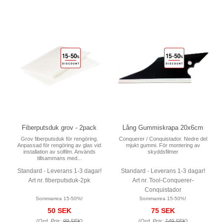
Fiberputsduk grov - 2pack
Lång Gummiskrapa 20x6cm
Grov fiberputsduk för rengöring.
Conquerer / Conquistador. Nedre del
Anpassad för rengöring av glas vid
mjukt gummi. För montering av
installation av solfilm. Används
skyddsfilmer
tillsammans med...
Standard - Leverans 1-3 dagar!
Standard - Leverans 1-3 dagar!
Art nr. fiberputsduk-2pk
Art nr. Tool-Conquerer-
Conquistador
Sommarrea 15-50%!
Sommarrea 15-50%!
50 SEK
75 SEK
(Ord. Pris:
99 SEK
)
(Ord. Pris:
149 SEK
)