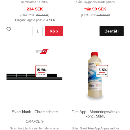
Sommarrea 15-50%!
5 års Trygghets/skadegaranti
234 SEK
99 SEK
från
(Ord. Pris:
299 SEK
)
(Ord. Pris:
599 SEK
)
Tidigare lägsta pris:
234 SEK
Köp
Svart blank - Chromedelete
Film App - Monteringsvätska
konc. 50ML
ORAFOL ®
Svart högblank vinyl för bilens lister
Solar Gard Film App Anpassad för