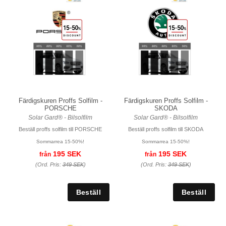
Färdigskuren Proffs Solfilm -
Färdigskuren Proffs Solfilm -
PORSCHE
SKODA
Solar Gard® - Bilsolfilm
Solar Gard® - Bilsolfilm
Beställ proffs solfilm till PORSCHE
Beställ proffs solfilm till SKODA
Sommarrea 15-50%!
Sommarrea 15-50%!
195 SEK
195 SEK
från
från
(Ord. Pris:
349 SEK
)
(Ord. Pris:
349 SEK
)