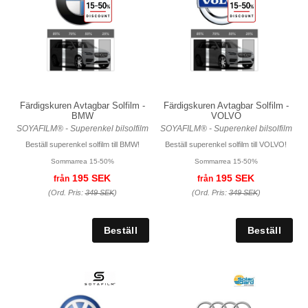
Färdigskuren Avtagbar Solfilm -
Färdigskuren Avtagbar Solfilm -
BMW
VOLVO
SOYAFILM® - Superenkel bilsolfilm
SOYAFILM® - Superenkel bilsolfilm
Beställ superenkel solfilm till BMW!
Beställ superenkel solfilm till VOLVO!
Sommarrea 15-50%
Sommarrea 15-50%
195 SEK
195 SEK
från
från
(Ord. Pris:
349 SEK
)
(Ord. Pris:
349 SEK
)