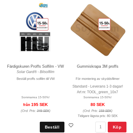
Färdigskuren Proffs Solfilm - VW
Gummiskrapa 3M proffs
Solar Gard® - Bilsolfilm
Beställ proffs solfilm till VW
För montering av skyddsfilmer
Standard - Leverans 1-3 dagar!
Art nr. TOOL_green_10x7
Sommarrea 15-50%!
Sommarrea 15-50%!
195 SEK
80 SEK
från
(Ord. Pris:
349 SEK
)
(Ord. Pris:
159 SEK
)
Tidigare lägsta pris:
80 SEK
Köp