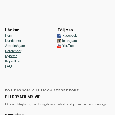
Länkar
Följ oss
Hem
Facebook
Kundtjänst
Instagram
Återförsäljare
YouTube
Referenser
Nyheter
Köpvillkor
FAQ
FÖR DIG SOM VILL LIGGA STEGET FÖRE
BLI SOYAFILM® VIP
Få produktnyheter, monteringstips och utvalda erbjudanden direkt i inkorgen.
E-postadress