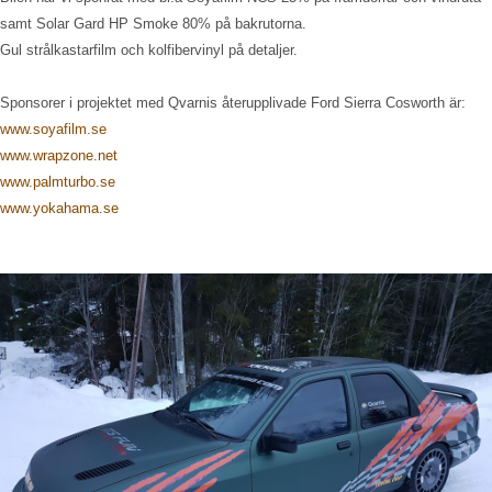
samt Solar Gard HP Smoke 80% på bakrutorna.
Gul strålkastarfilm och kolfibervinyl på detaljer.
Sponsorer i projektet med Qvarnis återupplivade Ford Sierra Cosworth är:
www.soyafilm.se
www.wrapzone.net
www.palmturbo.se
www.yokahama.se