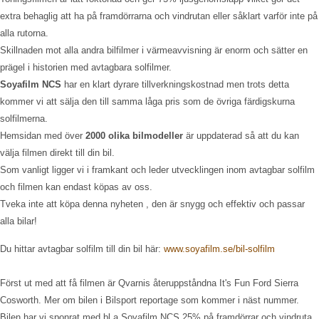
extra behaglig att ha på framdörrarna och vindrutan eller såklart varför inte på
alla rutorna.
Skillnaden mot alla andra bilfilmer i värmeavvisning är enorm och sätter en
prägel i historien med avtagbara solfilmer.
Soyafilm NCS
har en klart dyrare tillverkningskostnad men trots detta
kommer vi att sälja den till samma låga pris som de övriga färdigskurna
solfilmerna.
Hemsidan med över
2000 olika bilmodeller
är uppdaterad så att du kan
välja filmen direkt till din bil.
Som vanligt ligger vi i framkant och leder utvecklingen inom avtagbar solfilm
och filmen kan endast köpas av oss.
Tveka inte att köpa denna nyheten , den är snygg och effektiv och passar
alla bilar!
Du hittar avtagbar solfilm till din bil här:
www.soyafilm.se/bil-solfilm
Först ut med att få filmen är Qvarnis återuppståndna It's Fun Ford Sierra
Cosworth. Mer om bilen i Bilsport reportage som kommer i näst nummer.
Bilen har vi sponrat med bl.a Soyafilm NCS 25% på framdörrar och vindruta