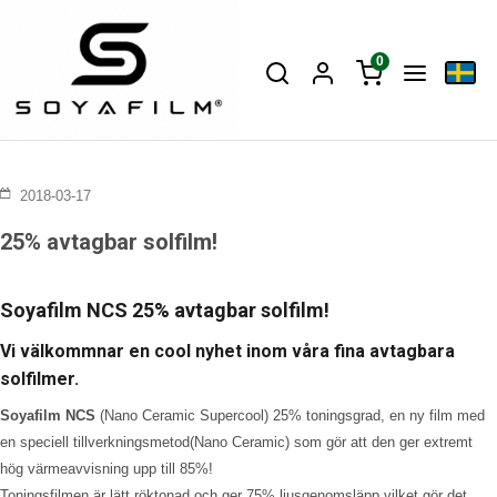
0
2018-03-17
25% avtagbar solfilm!
Soyafilm NCS 25% avtagbar solfilm!
Vi välkommnar en cool nyhet inom våra fina avtagbara
solfilmer.
Soyafilm NCS
(Nano Ceramic Supercool) 25% toningsgrad, en ny film med
en speciell tillverkningsmetod(Nano Ceramic) som gör att den ger extremt
hög värmeavvisning upp till 85%!
Toningsfilmen är lätt röktonad och ger 75% ljusgenomsläpp vilket gör det