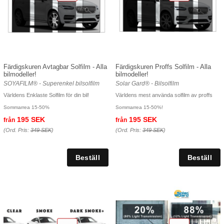
Färdigskuren Avtagbar Solfilm - Alla
Färdigskuren Proffs Solfilm - Alla
bilmodeller!
bilmodeller!
SOYAFILM® - Superenkel bilsolfilm
Solar Gard® - Bilsolfilm
Världens Enklaste Solfilm för din bil!
Världens mest använda solfilm av proffs
Sommarrea 15-50%
Sommarrea 15-50%!
195 SEK
195 SEK
från
från
(Ord. Pris:
349 SEK
)
(Ord. Pris:
349 SEK
)