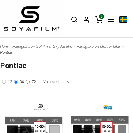
0
Hem
»
Färdigskuren Solfilm & Skyddsfilm
»
Färdigskuren film för bilar
»
Pontiac
Pontiac
Välj sortering
12
36
72