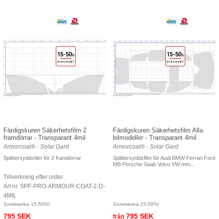
Färdigskuren Säkerhetsfilm 2
Färdigskuren Säkerhetsfilm Alla
framdörrar - Transparant 4mil
bilmodeller - Transparant 4mil
Armorcoat® - Solar Gard
Armorcoat® - Solar Gard
Splittersyddsfilm för 2 framdörrar
Splittersyddsfilm för Audi BMW Ferrari Ford
MB Porsche Saab Volvo VW mm...
Tillverkning efter order
Art nr. SPF-PRO-ARMOUR-COAT-2-D-
4MIL
Sommarrea 15-50%!
Sommarrea 15-50%!
795 SEK
795 SEK
från