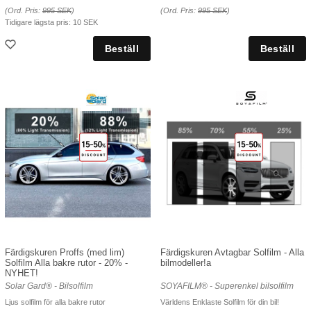
(Ord. Pris:
995 SEK
)
(Ord. Pris:
995 SEK
)
Tidigare lägsta pris:
10 SEK
Färdigskuren Proffs (med lim)
Färdigskuren Avtagbar Solfilm - Alla
Solfilm Alla bakre rutor - 20% -
bilmodeller!a
NYHET!
Solar Gard® - Bilsolfilm
SOYAFILM® - Superenkel bilsolfilm
Ljus solfilm för alla bakre rutor
Världens Enklaste Solfilm för din bil!