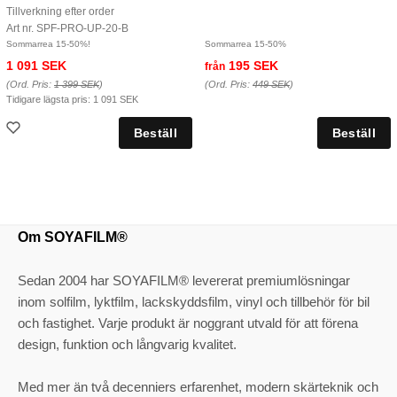
Tillverkning efter order
Art nr. SPF-PRO-UP-20-B
Sommarrea 15-50%!
Sommarrea 15-50%
1 091 SEK
195 SEK
från
(Ord. Pris:
1 399 SEK
)
(Ord. Pris:
449 SEK
)
Tidigare lägsta pris:
1 091 SEK
Om SOYAFILM®
Sedan 2004 har SOYAFILM® levererat premiumlösningar
inom solfilm, lyktfilm, lackskyddsfilm, vinyl och tillbehör för bil
och fastighet. Varje produkt är noggrant utvald för att förena
design, funktion och långvarig kvalitet.
Med mer än två decenniers erfarenhet, modern skärteknik och