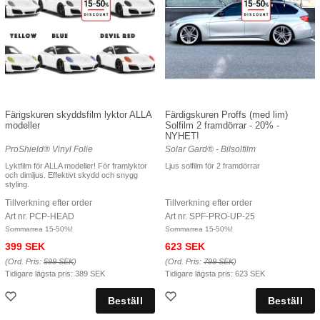
Färigskuren skyddsfilm lyktor ALLA
Färdigskuren Proffs (med lim)
modeller
Solfilm 2 framdörrar - 20% -
NYHET!
ProShield® Vinyl Folie
Solar Gard® - Bilsolfilm
Lyktfilm för ALLA modeller! För framlyktor
Ljus solfilm för 2 framdörrar
och dimljus. Effektivt skydd och snygg
styling.
Tillverkning efter order
Tillverkning efter order
Art nr. PCP-HEAD
Art nr. SPF-PRO-UP-25
Sommarrea 15-50%!
Sommarrea 15-50%!
399 SEK
623 SEK
(Ord. Pris:
599 SEK
)
(Ord. Pris:
799 SEK
)
Tidigare lägsta pris:
389 SEK
Tidigare lägsta pris:
623 SEK