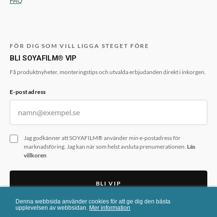
FAQ
FÖR DIG SOM VILL LIGGA STEGET FÖRE
BLI SOYAFILM® VIP
Få produktnyheter, monteringstips och utvalda erbjudanden direkt i inkorgen.
E-postadress
Jag godkänner att SOYAFILM® använder min e-postadress för
marknadsföring. Jag kan när som helst avsluta prenumerationen.
Läs
villkoren
BLI VIP
Denna webbsida använder cookies för att ge dig den bästa
Formuläret skyddas av reCAPTCHA. Googles
integritetspolicy
och
upplevelsen av webbsidan.
Mer information
användarvillkor
gäller.