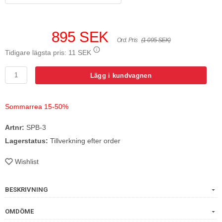
895 SEK
Ord. Pris
(1 095 SEK)
Tidigare lägsta pris:
11 SEK
Lägg i kundvagnen
Sommarrea 15-50%
Artnr:
SPB-3
Lagerstatus:
Tillverkning efter order
Wishlist
BESKRIVNING
OMDÖME