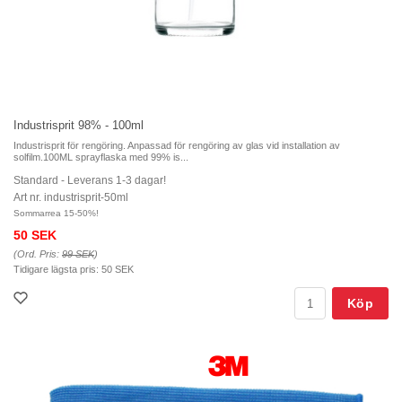
Industrisprit 98% - 100ml
Industrisprit för rengöring. Anpassad för rengöring av glas vid installation av
solfilm.100ML sprayflaska med 99% is...
Standard - Leverans 1-3 dagar!
Art nr. industrisprit-50ml
Sommarrea 15-50%!
50 SEK
(Ord. Pris:
99 SEK
)
Tidigare lägsta pris:
50 SEK
Köp