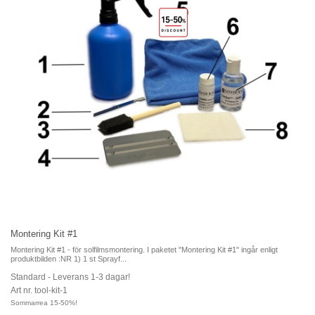
Montering Kit #1
Montering Kit #1 - för solfilmsmontering. I paketet "Montering Kit #1" ingår enligt
produktbilden :NR 1) 1 st Sprayf...
Standard - Leverans 1-3 dagar!
Art nr. tool-kit-1
Sommarrea 15-50%!