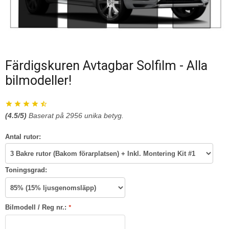
Färdigskuren Avtagbar Solfilm - Alla
bilmodeller!
(
4.5
/5)
Baserat på
2956
unika betyg.
Antal rutor:
Toningsgrad:
Bilmodell / Reg nr.:
*