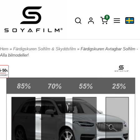
0
Hem
»
Färdigskuren Solfilm & Skyddsfilm
» Färdigskuren Avtagbar Solfilm -
Alla bilmodeller!