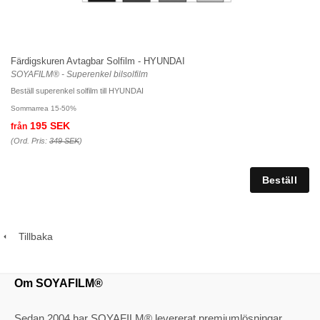
Färdigskuren Avtagbar Solfilm - HYUNDAI
SOYAFILM® - Superenkel bilsolfilm
Beställ superenkel solfilm till HYUNDAI
Sommarrea 15-50%
195 SEK
från
(Ord. Pris:
349 SEK
)
Tillbaka
Om SOYAFILM®
Sedan 2004 har SOYAFILM® levererat premiumlösningar