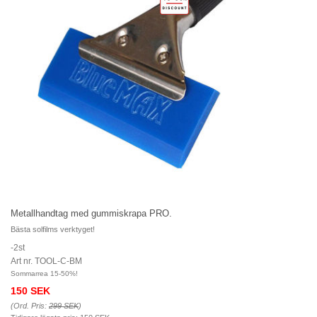
Metallhandtag med gummiskrapa PRO.
Bästa solfilms verktyget!
-2st
Art nr. TOOL-C-BM
Sommarrea 15-50%!
150 SEK
(Ord. Pris:
299 SEK
)