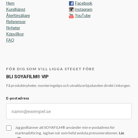
Hem
Facebook
Kundtjänst
Instagram
Återförsäljare
YouTube
Referenser
Nyheter
Köpvillkor
FAQ
FÖR DIG SOM VILL LIGGA STEGET FÖRE
BLI SOYAFILM® VIP
Få produktnyheter, monteringstips och utvalda erbjudanden direkt i inkorgen.
E-postadress
Jag godkänner att SOYAFILM® använder min e-postadress för
marknadsföring. Jag kan när som helst avsluta prenumerationen.
Läs