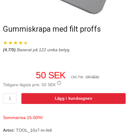
Gummiskrapa med filt proffs
(
4.7
/5)
Baserat på
122
unika betyg.
50 SEK
Ord. Pris
(99 SEK)
Tidigare lägsta pris:
50 SEK
Lägg i kundvagnen
Sommarrea 15-50%!
Artnr:
TOOL_10x7-m-felt