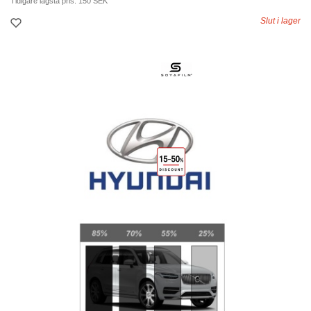
Tidigare lägsta pris:
150 SEK
Slut i lager