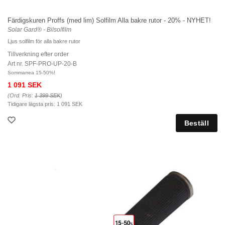
Färdigskuren Proffs (med lim) Solfilm Alla bakre rutor - 20% - NYHET!
Solar Gard® - Bilsolfilm
Ljus solfilm för alla bakre rutor
Tillverkning efter order
Art nr. SPF-PRO-UP-20-B
Sommarrea 15-50%!
1 091 SEK
(Ord. Pris:
1 399 SEK
)
Tidigare lägsta pris:
1 091 SEK