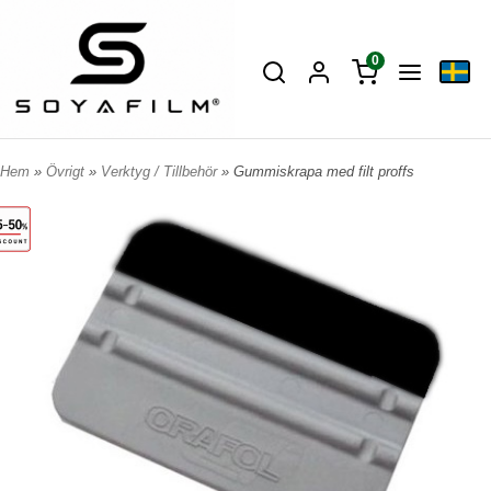
0
Hem
»
Övrigt
»
Verktyg / Tillbehör
» Gummiskrapa med filt proffs