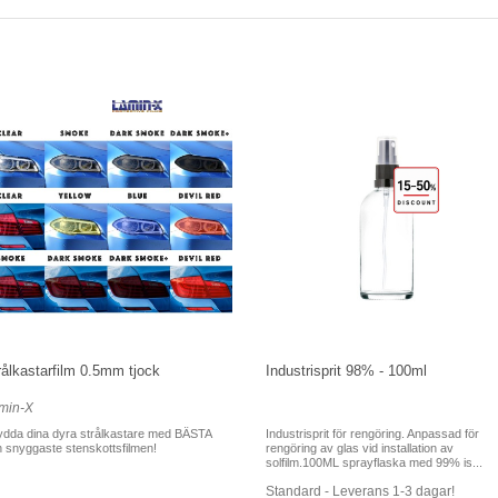
rålkastarfilm 0.5mm tjock
Industrisprit 98% - 100ml
min-X
dda dina dyra strålkastare med BÄSTA
Industrisprit för rengöring. Anpassad för
 snyggaste stenskottsfilmen!
rengöring av glas vid installation av
solfilm.100ML sprayflaska med 99% is...
Standard - Leverans 1-3 dagar!