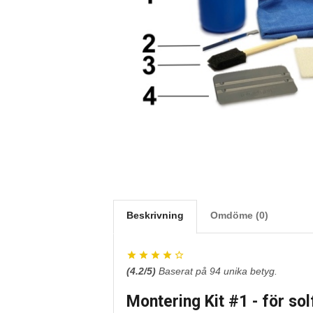
Beskrivning
Omdöme (0)
(
4.2
/5)
Baserat på
94
unika betyg.
Montering Kit #1 - för so