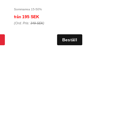
Sommarrea 15-50%
195 SEK
från
(Ord. Pris:
349 SEK
)