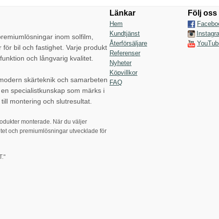
Länkar
Följ oss
Hem
Facebo
Kundtjänst
Instagr
emiumlösningar inom solfilm,
Återförsäljare
YouTub
r för bil och fastighet. Varje produkt
Referenser
funktion och långvarig kvalitet.
Nyheter
Köpvillkor
 modern skärteknik och samarbeten
FAQ
p en specialistkunskap som märks i
till montering och slutresultat.
rodukter monterade. När du väljer
tet och premiumlösningar utvecklade för
."