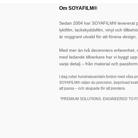
Om SOYAFILM®
Sedan 2004 har SOYAFILM® levererat pr
lyktfilm, lackskyddsfilm, vinyl och tillbehö
är noggrant utvald för att förena design, 
Med mer än två decenniers erfarenhet,
med ledande tillverkare har vi byggt up
varje detalj – från material och passform 
I dag rullar hundratusentals fordon med våra p
SOYAFILM® väljer du precision, beprövad kvali
att passa – och skapade för att prestera.
"PREMIUM SOLUTIONS. ENGINEERED TO FIT