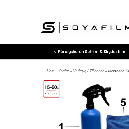
Färdigskuren Solfilm & Skyddsfilm
Hem
»
Övrigt
»
Verktyg / Tillbehör
» Montering Ki