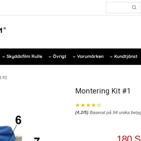
Skyddsfilm Rulle
Övrigt
Varumärken
Kundtjänst
t #1
Montering Kit #1
(
4.2
/5)
Baserat på
94
unika bety
180 