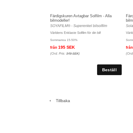
Färdigskuren Avtagbar Solfilm - Alla
Färd
bilmodeller!
bilm
SOYAFILM® - Superenkel bilsolfilm
Sola
Världens Enklaste Solfilm för din bil!
Värl
Sommarrea 15-50%
Somm
195 SEK
från
från
(Ord. Pris:
349 SEK
)
(Ord
Tillbaka