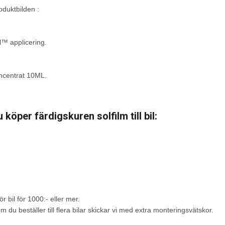
oduktbilden :
l™ applicering.
ncentrat 10ML.
köper färdigskuren solfilm till bil:
ör bil för 1000:- eller mer.
m du beställer till flera bilar skickar vi med extra monteringsvätskor.