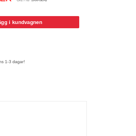
Ord. Pris
(359 SEK)
ägg i kundvagnen
ns 1-3 dagar!