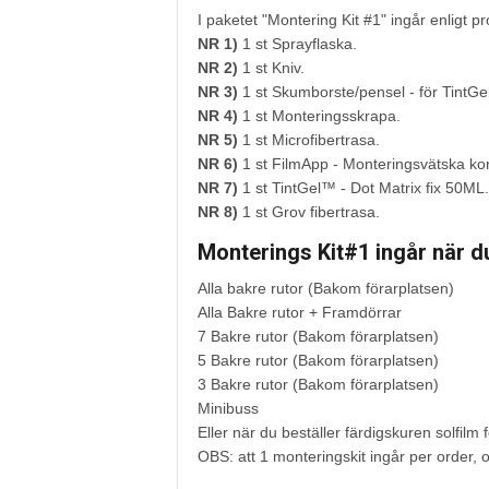
I paketet "Montering Kit #1" ingår enligt pr
NR 1)
1 st Sprayflaska.
NR 2)
1 st Kniv.
NR 3)
1 st Skumborste/pensel - för TintGe
NR 4)
1 st Monteringsskrapa.
NR 5)
1 st Microfibertrasa.
NR 6)
1 st FilmApp - Monteringsvätska ko
NR 7)
1 st TintGel™ - Dot Matrix fix 50ML.
NR 8)
1 st Grov fibertrasa.
Monterings Kit#1 ingår när du 
Alla bakre rutor (Bakom förarplatsen)
Alla Bakre rutor + Framdörrar
7 Bakre rutor (Bakom förarplatsen)
5 Bakre rutor (Bakom förarplatsen)
3 Bakre rutor (Bakom förarplatsen)
Minibuss
Eller när du beställer färdigskuren solfilm f
OBS: att 1 monteringskit ingår per order, o