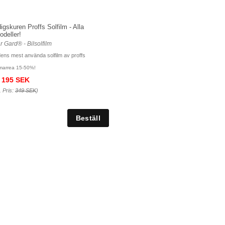
igskuren Proffs Solfilm - Alla
odeller!
r Gard® - Bilsolfilm
dens mest använda solfilm av proffs
arrea 15-50%!
195 SEK
. Pris:
349 SEK
)