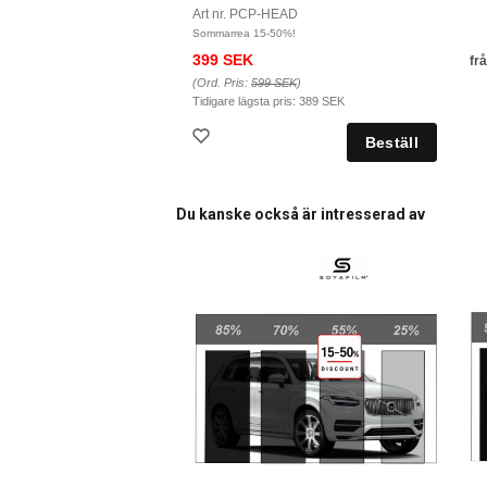
Art nr. PCP-HEAD
Sommarrea 15-50%!
399 SEK
fr
(Ord. Pris:
599 SEK
)
Tidigare lägsta pris:
389 SEK
Du kanske också är intresserad av