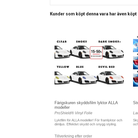
Kunder som köpt denna vara har även köpt
Färigskuren skyddsfilm lyktor ALLA
St
modeller
ProShield® Vinyl Folie
La
Lyktfilm för ALLA modeller! För framlyktor och
Sky
dimljus. Effektivt skydd och snygg styling.
och
Tillverkning efter order