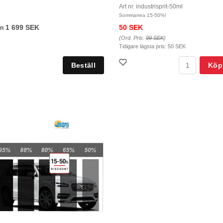
Art nr. industrisprit-50ml
Sommarrea 15-50%!
1 699 SEK
50 SEK
ån
(Ord. Pris:
99 SEK
)
Tidigare lägsta pris:
50 SEK
Köp