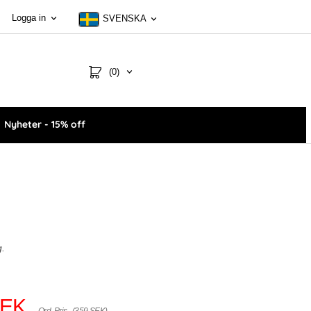
Logga in
SVENSKA
(0)
Nyheter - 15% off
g.
SEK