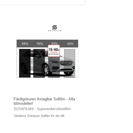
Färdigskuren Avtagbar Solfilm - Alla
bilmodeller!
SOYAFILM® - Superenkel bilsolfilm
Världens Enklaste Solfilm för din bil!