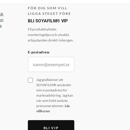
FÖR DIG SOM VILL
LIGGA STEGET FÖRE
ok
am
BLI SOYAFILM® VIP
e
Få produktnyheter,
monteringstips och utvalda
erbjudanden direkt i inkorgen.
E-postadress
Jag godkänner att
SOYAFILM® använder
min e-postadress för
marknadsföring. Jag kan
när som helst avsluta
prenumerationen.
Läs
villkoren
BLI VIP