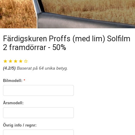
Färdigskuren Proffs (med lim) Solfilm
2 framdörrar - 50%
(
4.2
/5)
Baserat på
64
unika betyg.
Bilmodell:
*
Årsmodell:
Övrig info / regnr: