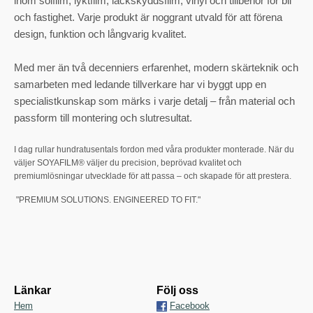
inom solfilm, lyktfilm, lackskyddsfilm, vinyl och tillbehör för bil
och fastighet. Varje produkt är noggrant utvald för att förena
design, funktion och långvarig kvalitet.
Med mer än två decenniers erfarenhet, modern skärteknik och
samarbeten med ledande tillverkare har vi byggt upp en
specialistkunskap som märks i varje detalj – från material och
passform till montering och slutresultat.
I dag rullar hundratusentals fordon med våra produkter monterade. När du
väljer SOYAFILM® väljer du precision, beprövad kvalitet och
premiumlösningar utvecklade för att passa – och skapade för att prestera.
"PREMIUM SOLUTIONS. ENGINEERED TO FIT."
Länkar
Följ oss
Hem
Facebook