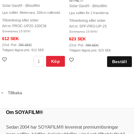
NYHET!
Solar Gard® - Bilsolfilm
Solar Gard® - Bilsolfilm
Ljus solfilm. Metervara, 100cm rullbredd.
Ljus solfilm för 2 framdörrar
Tillverkning efter order
Tillverkning efter order
Art nr. PROC-UP20-100CM
Art nr. SPF-PRO-UP-25
Sommarrea 15-50%!
Sommarrea 15-50%!
612 SEK
623 SEK
(Ord. Pris:
795 SEK
)
(Ord. Pris:
799 SEK
)
Tidigare lägsta pris:
612 SEK
Tidigare lägsta pris:
623 SEK
Köp
Tillbaka
Om SOYAFILM®
Sedan 2004 har SOYAFILM® levererat premiumlösningar