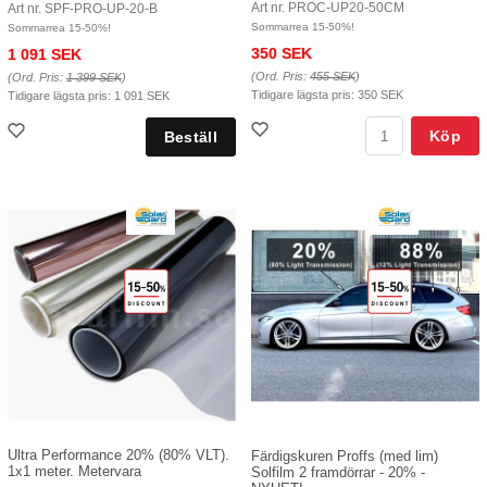
Art nr. PROC-UP20-50CM
Art nr. SPF-PRO-UP-20-B
Sommarrea 15-50%!
Sommarrea 15-50%!
350 SEK
1 091 SEK
(Ord. Pris:
455 SEK
)
(Ord. Pris:
1 399 SEK
)
Tidigare lägsta pris:
350 SEK
Tidigare lägsta pris:
1 091 SEK
Köp
Ultra Performance 20% (80% VLT).
Färdigskuren Proffs (med lim)
1x1 meter. Metervara
Solfilm 2 framdörrar - 20% -