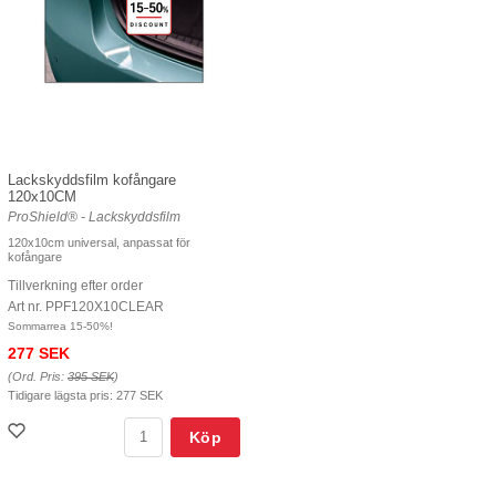
Lackskyddsfilm kofångare
120x10CM
ProShield® - Lackskyddsfilm
120x10cm universal, anpassat för
kofångare
Tillverkning efter order
Art nr. PPF120X10CLEAR
Sommarrea 15-50%!
277 SEK
(Ord. Pris:
395 SEK
)
Tidigare lägsta pris:
277 SEK
Köp