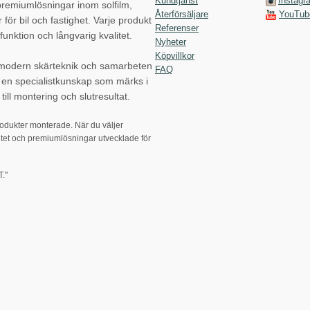
Kundtjänst
Instagr
emiumlösningar inom solfilm,
Återförsäljare
YouTub
r för bil och fastighet. Varje produkt
Referenser
funktion och långvarig kvalitet.
Nyheter
Köpvillkor
 modern skärteknik och samarbeten
FAQ
p en specialistkunskap som märks i
till montering och slutresultat.
rodukter monterade. När du väljer
tet och premiumlösningar utvecklade för
."