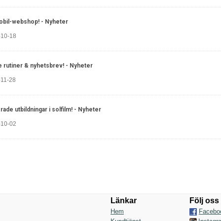
obil-webshop!
- Nyheter
-10-18
e rutiner & nyhetsbrev!
- Nyheter
-11-28
rade utbildningar i solfilm!
- Nyheter
-10-02
Länkar
Följ oss
Hem
Facebo