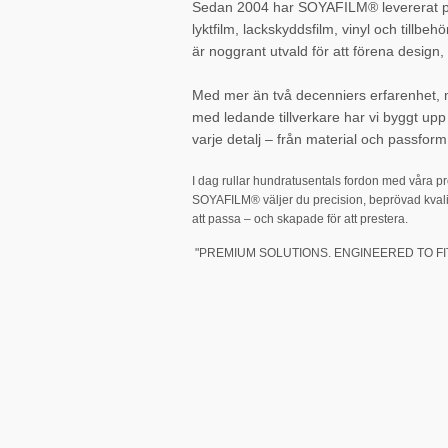
Sedan 2004 har SOYAFILM® levererat pr
lyktfilm, lackskyddsfilm, vinyl och tillbehö
är noggrant utvald för att förena design, 
Med mer än två decenniers erfarenhet,
med ledande tillverkare har vi byggt up
varje detalj – från material och passform 
I dag rullar hundratusentals fordon med våra p
SOYAFILM® väljer du precision, beprövad kvali
att passa – och skapade för att prestera.
"PREMIUM SOLUTIONS. ENGINEERED TO FIT