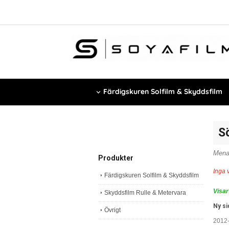
Färdigskuren Solfilm & Skyddsfilm
S
Mena
Produkter
Inga 
Färdigskuren Solfilm & Skyddsfilm
Visar
Skyddsfilm Rulle & Metervara
Ny si
Övrigt
2012