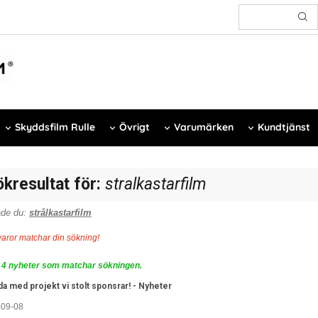
Skyddsfilm Rulle
Övrigt
Varumärken
Kundtjänst
ökresultat för:
stralkastarfilm
de du:
strålkastarfilm
varor matchar din sökning!
 4 nyheter som matchar sökningen.
da med projekt vi stolt sponsrar!
- Nyheter
-09-08