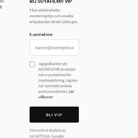
am
BLI SOYAFILM® VIP
e
Få produktnyheter,
monteringstips och utvalda
erbjudanden direkt i inkorgen.
E-postadress
Jag godkänner att
SOYAFILM® använder
min e-postadress för
marknadsföring. Jag kan
när som helst avsluta
prenumerationen.
Läs
villkoren
BLI VIP
Formuläret skyddas av
reCAPTCHA. Googles