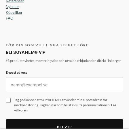
Referenser
Nyheter
Köpvillkor
FAQ
FÖR DIG SOM VILL LIGGA STEGET FÖRE
BLI SOYAFILM® VIP
Få produktnyheter, monteringstips och utvalda erbjudanden direkt i inkorgen.
E-postadress
Jag godkänner att SOYAFILM® använder min e-postadress för
marknadsföring. Jag kan när som helst avsluta prenumerationen.
Läs
villkoren
BLI VIP