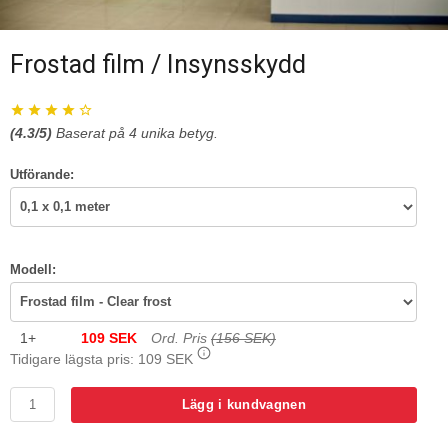
Frostad film / Insynsskydd
(
4.3
/5)
Baserat på
4
unika betyg.
Utförande:
Modell:
1+
109 SEK
Ord. Pris
(156 SEK)
Tidigare lägsta pris:
109 SEK
Lägg i kundvagnen