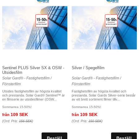
Sentinel PLUS Silver SX & OSW -
Silver / Spegelfilm
Utsidesfilm
Solar Gard® - Fastighetsfilm /
Solar Gard® - Fastighetsfilm /
Fönsterfilm
Fönsterfilm
Utsides fastighetsfilm av högsta kvalitet
Fastighetsfilm av högsta kvalitet och
och prestanda. Solar Gard® Sentinel™ är
prestanda. Solar Gards Silver-serie består
en filmserie av utsidesfilmer (OSW...
av ett brett sortiment filmer tillv...
Sommarrea 15-50%!
Sommarrea 15-50%!
109 SEK
109 SEK
från
från
(Ord. Pris:
156 SEK
)
(Ord. Pris:
150 SEK
)