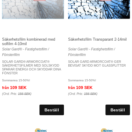
Säkerhetsfilm kombinerad med
Säkerhetsfilm Transparant 2-14mil
solfilm 4-10mil
Solar Gard® - Fastighetsfilm /
Solar Gard® - Fastighetsfilm /
Fönsterfilm
Fönsterfilm
SOLAR GARD® ARMORCOAT®
SOLAR GARD ARMORCOAT® GER
SÄKERHETSFILMER MED SOLSKYDD
BEVISAT SKYDD MOT GLASSPLITTER
SPARAR ENERGI OCH SKYDDAR DINA
FÖNSTER
Sommarrea 15-50%!
Sommarrea 15-50%!
109 SEK
109 SEK
från
från
(Ord. Pris:
156 SEK
)
(Ord. Pris:
156 SEK
)