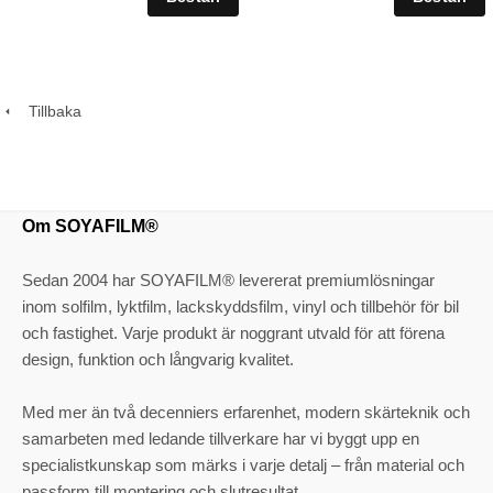
Tillbaka
Om SOYAFILM®
Sedan 2004 har SOYAFILM® levererat premiumlösningar
inom solfilm, lyktfilm, lackskyddsfilm, vinyl och tillbehör för bil
och fastighet. Varje produkt är noggrant utvald för att förena
design, funktion och långvarig kvalitet.
Med mer än två decenniers erfarenhet, modern skärteknik och
samarbeten med ledande tillverkare har vi byggt upp en
specialistkunskap som märks i varje detalj – från material och
passform till montering och slutresultat.