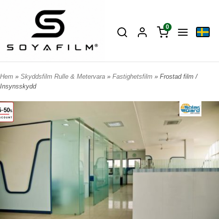
0
Hem
»
Skyddsfilm Rulle & Metervara
»
Fastighetsfilm
» Frostad film /
Insynsskydd