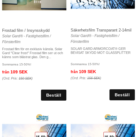
Säkerhetsfilm Transparant 2-14mil
Frostad film / Insynsskydd
Solar Gard® - Fastighetsfilm /
Solar Gard® - Fastighetsfilm /
Fönsterfilm
Fönsterfilm
SOLAR GARD ARMORCOAT® GER
Frostad film för en exklusiv känsla. Solar
BEVISAT SKYDD MOT GLASSPLITTER
Gard "Clear frost" Frostad film ser ut och
känns som blästrat glas. Den g...
Sommarrea 15-50%!
Sommarrea 15-50%!
109 SEK
109 SEK
från
från
(Ord. Pris:
156 SEK
)
(Ord. Pris:
150 SEK
)