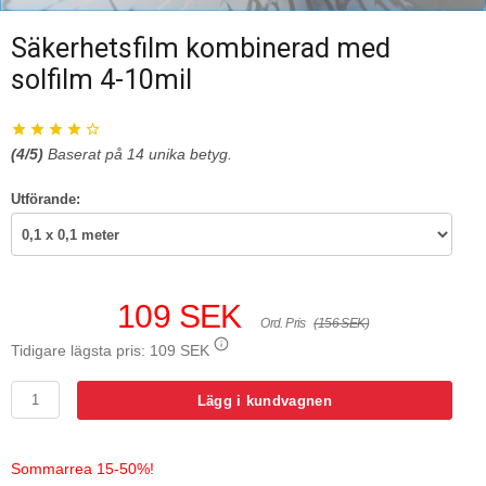
Säkerhetsfilm kombinerad med
solfilm 4-10mil
(
4
/5)
Baserat på
14
unika betyg.
Utförande:
109 SEK
Ord. Pris
(156 SEK)
Tidigare lägsta pris:
109 SEK
Lägg i kundvagnen
Sommarrea 15-50%!