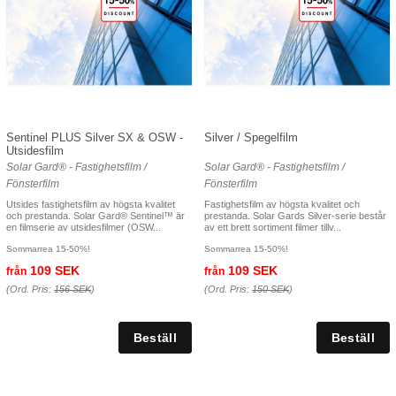
Sentinel PLUS Silver SX & OSW -
Silver / Spegelfilm
Utsidesfilm
Solar Gard® - Fastighetsfilm /
Solar Gard® - Fastighetsfilm /
Fönsterfilm
Fönsterfilm
Utsides fastighetsfilm av högsta kvalitet
Fastighetsfilm av högsta kvalitet och
och prestanda. Solar Gard® Sentinel™ är
prestanda. Solar Gards Silver-serie består
en filmserie av utsidesfilmer (OSW...
av ett brett sortiment filmer tillv...
Sommarrea 15-50%!
Sommarrea 15-50%!
109 SEK
109 SEK
från
från
(Ord. Pris:
156 SEK
)
(Ord. Pris:
150 SEK
)