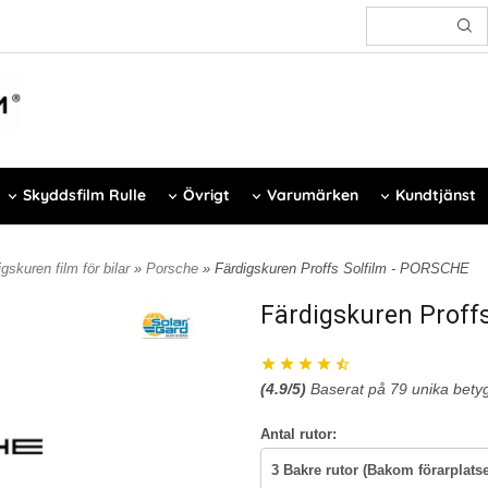
Skyddsfilm Rulle
Övrigt
Varumärken
Kundtjänst
gskuren film för bilar
»
Porsche
» Färdigskuren Proffs Solfilm - PORSCHE
Färdigskuren Proff
(
4.9
/5)
Baserat på
79
unika bety
Antal rutor: