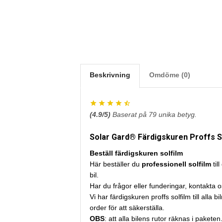
Beskrivning
Omdöme (0)
(
4.9
/5)
Baserat på
79
unika betyg.
Solar Gard® Färdigskuren Proffs So
Beställ färdigskuren solfilm
Här beställer du
professionell solfilm
till
bil.
Har du frågor eller funderingar, kontakta 
Vi har färdigskuren proffs solfilm till al
order för att säkerställa.
OBS
: att alla bilens rutor räknas i paket