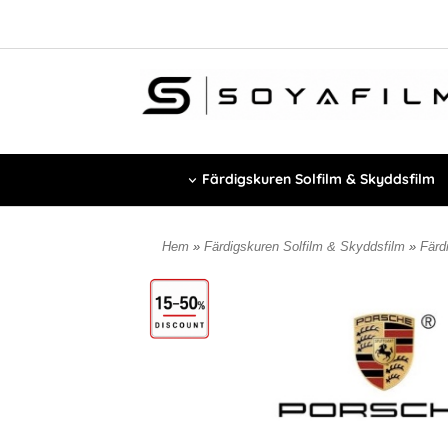
Färdigskuren Solfilm & Skyddsfilm
Hem
»
Färdigskuren Solfilm & Skyddsfilm
»
Färdi