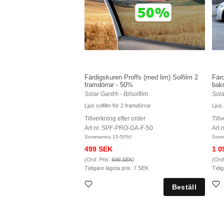
Färdigskuren Proffs (med lim) Solfilm 2
Färd
framdörrar - 50%
bak
Solar Gard® - Bilsolfilm
Sola
Ljus solfilm för 2 framdörrar
Ljus 
Tillverkning efter order
Till
Art nr. SPF-PRO-GA-F-50
Art 
Sommarrea 15-50%!
Somm
499 SEK
1 0
(Ord. Pris:
699 SEK
)
(Ord
Tidigare lägsta pris:
7 SEK
Tidig