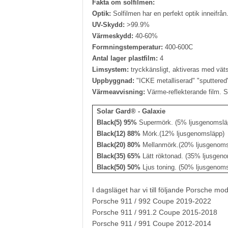
Fakta om solfilmen:
Optik:
Solfilmen har en perfekt optik inneifrån
UV-Skydd:
>99.9%
Värmeskydd:
40-60%
Formningstemperatur:
400-600C
Antal lager plastfilm:
4
Limsystem:
tryckkänsligt, aktiveras med vä
Uppbyggnad:
"ICKE metalliserad" "sputtered".
Värmeavvisning:
Värme-reflekterande film. S
Solar Gard® - Galaxie
Black(5) 95%
Supermörk. (5% ljusgenomslä
Black(12) 88%
Mörk.(12% ljusgenomsläpp)
Black(20) 80%
Mellanmörk.(20% ljusgenoms
Black(35) 65%
Lätt röktonad. (35% ljusgen
Black(50) 50%
Ljus toning. (50% ljusgenom
I dagsläget har vi till följande Porsche mod
Porsche 911 / 992 Coupe 2019-2022
Porsche 911 / 991.2 Coupe 2015-2018
Porsche 911 / 991 Coupe 2012-2014