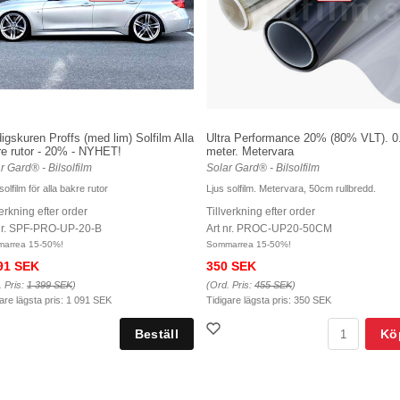
igskuren Proffs (med lim) Solfilm Alla
Ultra Performance 20% (80% VLT). 0
re rutor - 20% - NYHET!
meter. Metervara
r Gard® - Bilsolfilm
Solar Gard® - Bilsolfilm
solfilm för alla bakre rutor
Ljus solfilm. Metervara, 50cm rullbredd.
verkning efter order
Tillverkning efter order
nr. SPF-PRO-UP-20-B
Art nr. PROC-UP20-50CM
arrea 15-50%!
Sommarrea 15-50%!
91 SEK
350 SEK
. Pris:
1 399 SEK
)
(Ord. Pris:
455 SEK
)
are lägsta pris:
1 091 SEK
Tidigare lägsta pris:
350 SEK
Kö