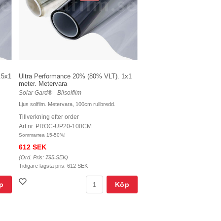
.5x1
Ultra Performance 20% (80% VLT). 1x1
meter. Metervara
Solar Gard® - Bilsolfilm
Ljus solfilm. Metervara, 100cm rullbredd.
Tillverkning efter order
Art nr. PROC-UP20-100CM
Sommarrea 15-50%!
612 SEK
(Ord. Pris:
795 SEK
)
Tidigare lägsta pris:
612 SEK
p
Köp