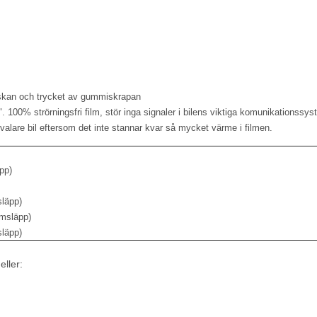
.
tskan och trycket av gummiskrapan
 100% strörningsfri film, stör inga signaler i bilens viktiga komunikationssys
valare bil eftersom det inte stannar kvar så mycket värme i filmen.
pp)
läpp)
omsläpp)
släpp)
eller: