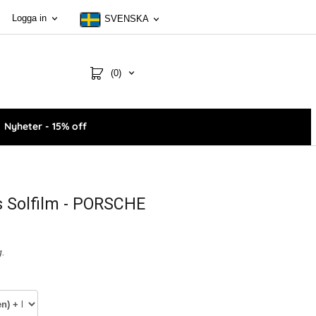
Logga in
SVENSKA
(0)
Nyheter - 15% off
s Solfilm - PORSCHE
g.