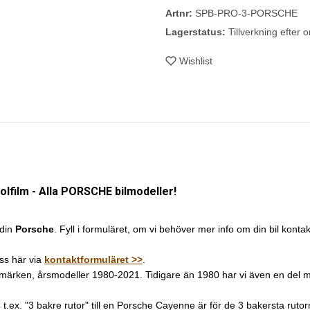
Artnr:
SPB-PRO-3-PORSCHE
Lagerstatus:
Tillverkning efter o
Wishlist
lfilm - Alla PORSCHE bilmodeller!
 din
Porsche
. Fyll i formuläret, om vi behöver mer info om din bil kontakta
oss här via
kontaktformuläret >>
.
la bilmärken, årsmodeller 1980-2021. Tidigare än 1980 har vi även en del
en. t.ex. "3 bakre rutor" till en Porsche Cayenne är för de 3 bakersta ru