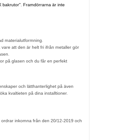
X bakrutor". Framdörrarna är inte
ad materialutformning.
are att den är helt fri ifrån metaller gör
asen.
dor på glasen och du får en perfekt
genskaper och lätthanterlighet på även
ka kvaltieten på dina installtioner.
ler ordrar inkomna från den 20/12-2019 och