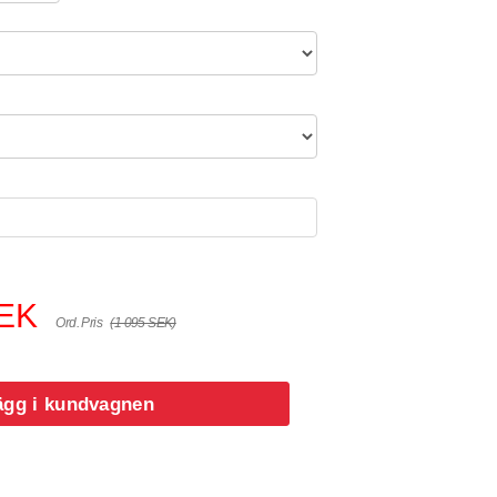
SEK
Ord. Pris
(1 095 SEK)
ägg i kundvagnen