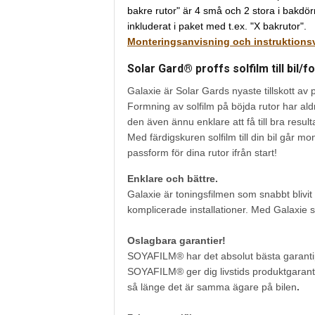
bakre rutor" är 4 små och 2 stora i bakdö
inkluderat i paket med t.ex. "X bakrutor".
Monteringsanvisning och instruktionsvi
Solar Gard® proffs solfilm till bil/f
Galaxie är Solar Gards nyaste tillskott av
Formning av solfilm på böjda rutor har aldr
den även ännu enklare att få till bra result
Med färdigskuren solfilm till din bil går 
passform för dina rutor ifrån start!
Enklare och bättre.
Galaxie är toningsfilmen som snabbt blivit
komplicerade installationer. Med Galaxie s
Oslagbara garantier!
SOYAFILM® har det absolut bästa garantip
SOYAFILM® ger dig livstids produktgaranti
så länge det är samma ägare på bilen
.