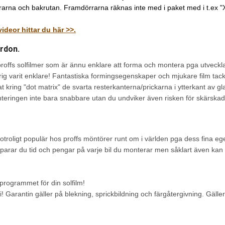
rrarna och bakrutan. Framdörrarna räknas inte med i paket med i t.ex "
deor hittar du här >>.
ordon.
 proffs solfilmer som är ännu enklare att forma och montera pga utveckl
ig varit enklare! Fantastiska formingsegenskaper och mjukare film tack v
at kring "dot matrix" de svarta resterkanterna/prickarna i ytterkant av gl
monteringen inte bara snabbare utan du undviker även risken för skärska
 otroligt populär hos proffs möntörer runt om i världen pga dess fina e
parar du tid och pengar på varje bil du monterar men såklart även kan ö
rogrammet för din solfilm!
! Garantin gäller på blekning, sprickbildning och färgåtergivning. Gäl