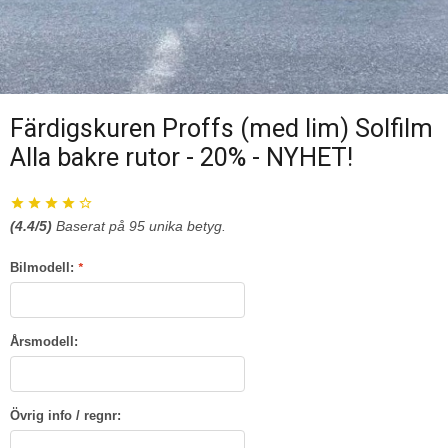
Färdigskuren Proffs (med lim) Solfilm
Alla bakre rutor - 20% - NYHET!
(
4.4
/5)
Baserat på
95
unika betyg.
Bilmodell:
*
Årsmodell:
Övrig info / regnr: