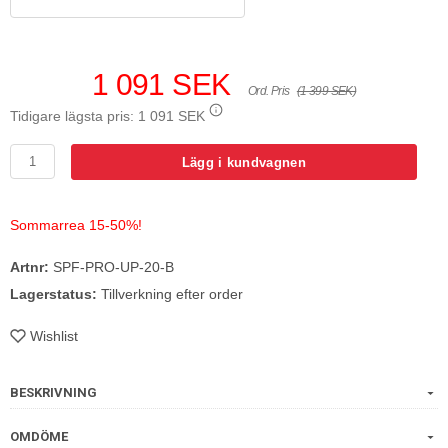
1 091 SEK
Ord. Pris
(1 399 SEK)
Tidigare lägsta pris:
1 091 SEK
Lägg i kundvagnen
Sommarrea 15-50%!
Artnr:
SPF-PRO-UP-20-B
Lagerstatus:
Tillverkning efter order
Wishlist
BESKRIVNING
OMDÖME