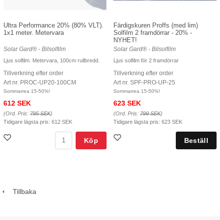
Ultra Performance 20% (80% VLT).
Färdigskuren Proffs (med lim)
1x1 meter. Metervara
Solfilm 2 framdörrar - 20% -
NYHET!
Solar Gard® - Bilsolfilm
Solar Gard® - Bilsolfilm
Ljus solfilm. Metervara, 100cm rullbredd.
Ljus solfilm för 2 framdörrar
Tillverkning efter order
Tillverkning efter order
Art nr. PROC-UP20-100CM
Art nr. SPF-PRO-UP-25
Sommarrea 15-50%!
Sommarrea 15-50%!
612 SEK
623 SEK
(Ord. Pris:
795 SEK
)
(Ord. Pris:
799 SEK
)
Tidigare lägsta pris:
612 SEK
Tidigare lägsta pris:
623 SEK
Köp
Tillbaka