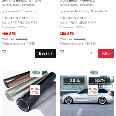
0.5x1 meter. Metervara
Solfilm 2 framdörrar - 50%
Solar Gard® - Bilsolfilm
Solar Gard® - Bilsolfilm
Ljus solfilm. Metervara, 50cm rullbredd.
Ljus solfilm för 2 framdörrar
Tillverkning efter order
Tillverkning efter order
Art nr. PROC-UP20-50CM
Art nr. SPF-PRO-GA-F-50
Sommarrea 15-50%!
Sommarrea 15-50%!
350 SEK
499 SEK
(Ord. Pris:
455 SEK
)
(Ord. Pris:
699 SEK
)
Tidigare lägsta pris:
350 SEK
Tidigare lägsta pris:
7 SEK
Köp