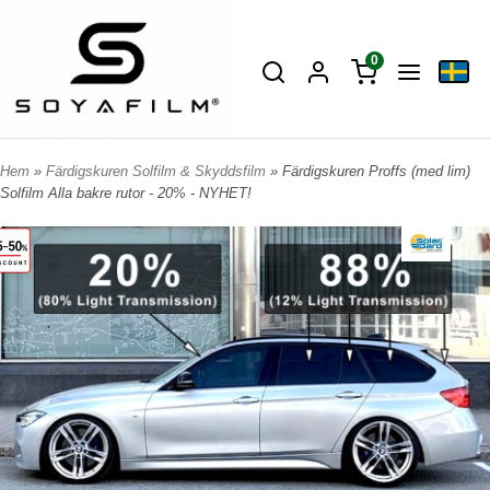
0
Hem
»
Färdigskuren Solfilm & Skyddsfilm
» Färdigskuren Proffs (med lim)
Solfilm Alla bakre rutor - 20% - NYHET!