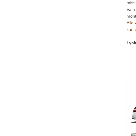
miss
Var 
mont
Alla
kan 
Lyck