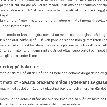
a videor hur ma gör på just din modell. Men ofta är det samma princip i 
rkant av dörrsidan, 1-4 skruvar bakom handtaget(bakom en täckplugg) o
taget.
du monterar filmen hissar du ner rutan några cm. Med monteringsvätska
 under listerna bitvis.
 del modeller kan man göra som så att man hissar ned glaset så långt 
len och drar bakåt-uppåt. Då kan panelen släppa ifrån gummilisten i n
listen sitter oftast fastklämd på dörrens plåtkaross och skall på ett el
örrar som inte har en karm runt sig är det oftast superenkelt och inge
an glida ner under listen.
tering på bakrutor:
lmen är skuren så att den går en bit förbi den genomskinliga delen av glas
t matrix” - Svarta prickar/område i ytterkant av glase
matrix” kallas det området på glaset på bakrutor och vindrutan där det f
t.
matrix” är en detalj/område där alla solfilmer kan ha svårt att fästa hel
lir där beror oftast inte på vilken solfilm man monterar.