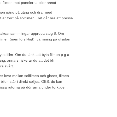
d filmen mot panelerna eller annat.
ilmen gång på gång och drar med
r torrt på solfilmen. Det går bra att pressa
e vätskeansammlingar upprepa steg 8. Om
 filmen (men försiktigt), värmning på utsidan
solfilm. Om du tänkt att byta filmen p.g.a.
g, annars riskerar du att det blir
ra svårt.
r kvar mellan solfilmen och glaset, filmen
ilen står i direkt solljus. OBS: du kan
hissa rutorna på dörrarna under torktiden.