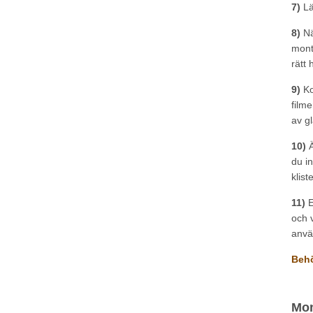
7)
Lä
8)
Nä
mont
rätt 
9)
Ko
filme
av g
10)
Ä
du i
klist
11)
E
och v
anvä
Behö
Mon