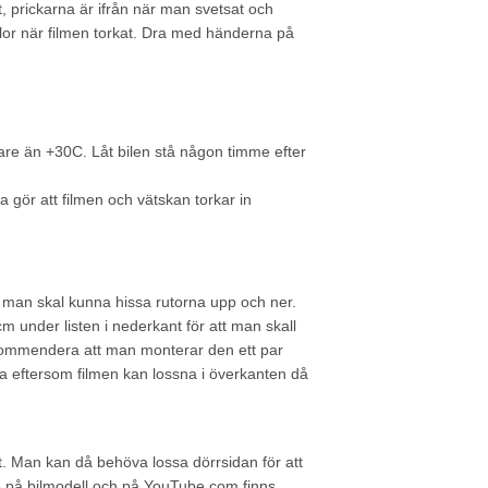
, prickarna är ifrån när man svetsat och
lor när filmen torkat. Dra med händerna på
re än +30C. Låt bilen stå någon timme efter
a gör att filmen och vätskan torkar in
 att man skal kunna hissa rutorna upp och ner.
m under listen i nederkant för att man skall
ekommendera att man monterar den ett par
a eftersom filmen kan lossna i överkanten då
t. Man kan då behöva lossa dörrsidan för att
de på bilmodell och på YouTube.com finns