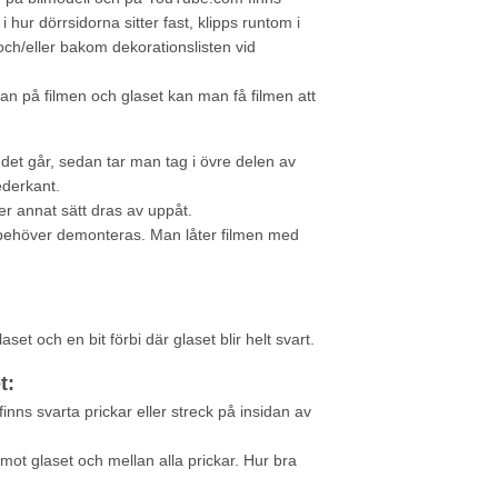
hur dörrsidorna sitter fast, klipps runtom i
ch/eller bakom dekorationslisten vid
n på filmen och glaset kan man få filmen att
det går, sedan tar man tag i övre delen av
ederkant.
ler annat sätt dras av uppåt.
t behöver demonteras. Man låter filmen med
et och en bit förbi där glaset blir helt svart.
t:
inns svarta prickar eller streck på insidan av
t mot glaset och mellan alla prickar. Hur bra