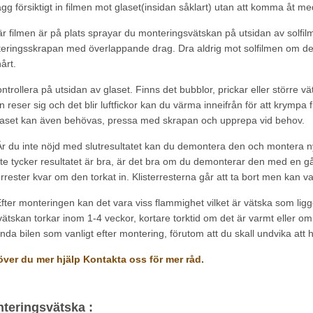
gg försiktigt in filmen mot glaset(insidan såklart) utan att komma åt me
r filmen är på plats sprayar du monteringsvätskan på utsidan av solf
eringsskrapan med överlappande drag. Dra aldrig mot solfilmen om det ä
hårt.
ntrollera på utsidan av glaset. Finns det bubblor, prickar eller störr
n reser sig och det blir luftfickor kan du värma inneifrån för att krympa
laset kan även behövas, pressa med skrapan och upprepa vid behov.
r du inte nöjd med slutresultatet kan du demontera den och montera ny 
nte tycker resultatet är bra, är det bra om du demonterar den med en gån
errester kvar om den torkat in. Klisterresterna går att ta bort men kan va
fter monteringen kan det vara viss flammighet vilket är vätska som ligge
ätskan torkar inom 1-4 veckor, kortare torktid om det är varmt eller om b
nda bilen som vanligt efter montering, förutom att du skall undvika att 
ver du mer hjälp Kontakta oss för mer råd.
teringsvätska :