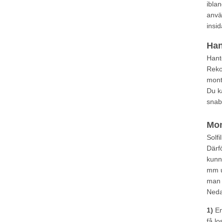
ibla
anvä
insi
Han
Hant
Reko
mont
Du ka
snab
Mon
Solfi
Därf
kunn
mm u
man 
Neda
1)
En
få l