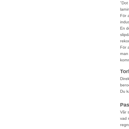
”Dot 
lamin
För 
indus
En d
slip
reko
För a
man 
komme
Tor
Direk
bero
Du ka
Pas
Vår 
vad 
regns