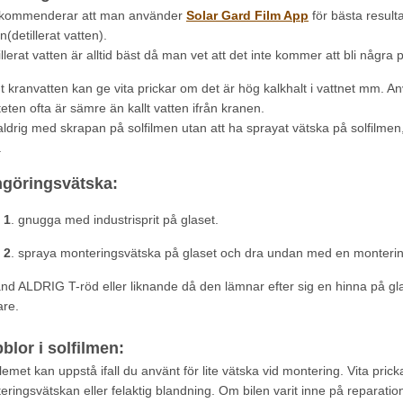
ekommenderar att man använder
Solar Gard Film App
för bästa result
n(detillerat vatten).
llerat vatten är alltid bäst då man vet att det inte kommer att bli några 
gt kranvatten kan ge vita prickar om det är hög kalkhalt i vattnet mm. A
teten ofta är sämre än kallt vatten ifrån kranen.
aldrig med skrapan på solfilmen utan att ha sprayat vätska på solfilm
.
göringsvätska:
 1
. gnugga med industrisprit på glaset.
 2
. spraya monteringsvätska på glaset och dra undan med en monterin
nd ALDRIG T-röd eller liknande då den lämnar efter sig en hinna på gla
are.
blor i solfilmen:
lemet kan uppstå ifall du använt för lite vätska vid montering. Vita pri
ringsvätskan eller felaktig blandning. Om bilen varit inne på reparation