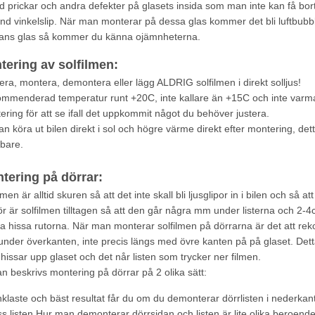
nd prickar och andra defekter på glasets insida som man inte kan få bort
nd vinkelslip. När man monterar på dessa glas kommer det bli luftbubb
dans glas så kommer du känna ojämnheterna.
tering av solfilmen:
era, montera, demontera eller lägg ALDRIG solfilmen i direkt solljus!
mmenderad temperatur runt +20C, inte kallare än +15C och inte varma
ering för att se ifall det uppkommit något du behöver justera.
n köra ut bilen direkt i sol och högre värme direkt efter montering, dett
bare.
tering på dörrar:
lmen är alltid skuren så att det inte skall bli ljusglipor in i bilen och så
ör är solfilmen tilltagen så att den går några mm under listerna och 2-4c
a hissa rutorna. När man monterar solfilmen på dörrarna är det att r
nder överkanten, inte precis längs med övre kanten på på glaset. Dett
hissar upp glaset och det når listen som trycker ner filmen.
n beskrivs montering på dörrar på 2 olika sätt:
klaste och bäst resultat får du om du demonterar dörrlisten i nederkan
oss listen.Hur man demonterar dörrsidan och listen är lite olika beroen