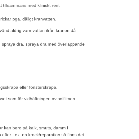
at tillsammans med kliniskt rent
prickar pga. dåligt kranvatten.
nvänd aldrig varmvatten ifrån kranen då
en, spraya dra, spraya dra med överlappande
gsskrapa eller fönsterskrapa.
set som för vidhäftningen av solfilmen
ckar kan bero på kalk, smuts, damm i
 efter t.ex. en krock/reparation så finns det