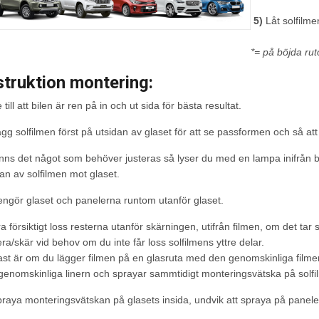
5)
Låt solfilme
*= på böjda rut
struktion montering:
 till att bilen är ren på in och ut sida för bästa resultat.
gg solfilmen först på utsidan av glaset för att se passformen och så at
nns det något som behöver justeras så lyser du med en lampa inifrån bi
dan av solfilmen mot glaset.
ngör glaset och panelerna runtom utanför glaset.
a försiktigt loss resterna utanför skärningen, utifrån filmen, om det tar 
ra/skär vid behov om du inte får loss solfilmens yttre delar.
ast är om du lägger filmen på en glasruta med den genomskinliga filmen
genomskinliga linern och sprayar sammtidigt monteringsvätska på solfi
raya monteringsvätskan på glasets insida, undvik att spraya på panele