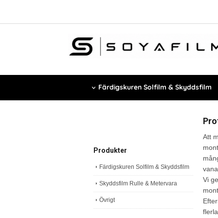
Färdigskuren Solfilm & Skyddsfilm
Pro
Att 
mont
Produkter
mång
Färdigskuren Solfilm & Skyddsfilm
vana
Vi g
Skyddsfilm Rulle & Metervara
mont
Övrigt
Efte
fler