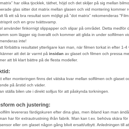
matrix” har olika tjocklek, täthet, höjd och det skiljer på sig mellan bil
erade glas sitter dot matrix mellan glasen och vid montering kommer resul
att få ett så bra resultat som möjligt på ”dot matrix” rekomenderas "Fil
trisprit och en grov tvättsvamp.
el använder finkornigt slippapper och slipar på området. Detta medför 
damm som lägger sig överallt och kommer att glida in under solfilmen vid
menderas inte!
tt förbättra resultatet ytterligare kan man, när filmen torkat in efter 1
känner att det är varmt på
insidan
av glaset och filmen och pressa med
r att bli klart bättre på de flesta modeller.
ktid:
t efter monteringen finns det vätska kvar mellan solfilmen och glaset oc
ende på årstid och väder.
n ställa bilen ute i direkt solljus för att påskynda torkningen.
sform och justering:
solfilm levereras färdigskuren efter dina glas, men ibland kan man änd
man har för extrautrustning ifrån fabrik. Man kan t.ex. behöva skära f
ensor eller om glaset någon gång blivit ersatt/utbytt. Anledningen till at