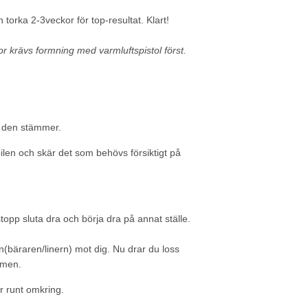
n torka 2-3veckor för top-resultat. Klart!
or krävs formning med varmluftspistol först.
t den stämmer.
len och skär det som behövs försiktigt på
stopp sluta dra och börja dra på annat ställe.
(bäraren/linern) mot dig. Nu drar du loss
lmen.
r runt omkring.