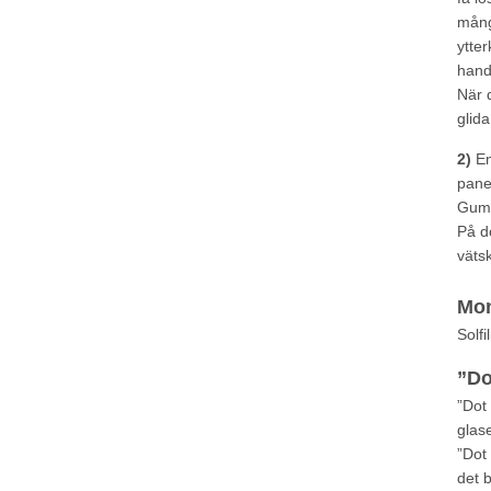
mång
ytte
hand
När 
glida
2)
En
pane
Gummi
På d
vätsk
Mon
Solfi
”Do
”Dot 
glase
”Dot 
det b