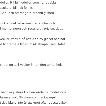
modeller. På bilmodeller som har dubbla
tatet bli helt felfritt.
m App" och att rengöra ordentligt med
dock en del risker med repat glas och
 monteringen och resultera i prickar, detta
-4 veckor, värma på
utsidan
av glaset och när
 fingrarna eller en mjuk skrapa. Resultatet
h det tar 1-4 veckor innan den torkat helt,
å behöva justera lite beroende på modell och
ör larmsensor, GPS-sensor, backspegel,
t det ibland inte är utskuret efter dessa saker