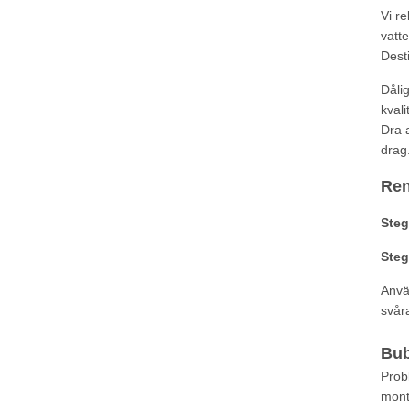
Vi r
vatte
Desti
Dåli
kvali
Dra 
drag
Ren
Steg
Steg
Anvä
svår
Bub
Prob
monte