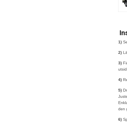
In
1)
Se
2)
Lä
3)
Fi
utsi
4)
Re
5)
Dr
Juste
Enkl
den 
6)
Sp