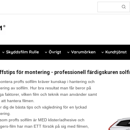
Skyddsfilm Rulle
Övrigt
Varumärken
Kundtjänst
ffstips för montering - professionell färdigskuren solf
montera proffs solfilm kräver kunskap i hantering och
ering av solfilm. Hur bra resultat man får beror på
a faktorer, vilken film och teknik man använder samt
 att hantera filmen.
er dig de bästa tips och vägledning för en lyckad
ering.
rsom proffs solfilm är MED klister/adhesive och
lagers-film har man ETT försök på sig med filmen,