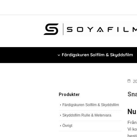
Färdigskuren Solfilm & Skyddsfilm
20
Sna
Produkter
Färdigskuren Solfilm & Skyddsfilm
Nu 
Skyddsfilm Rulle & Metervara
Från
Övrigt
Vi k
best