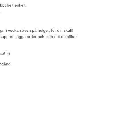
bt helt enkelt.
.
 i veckan även på helger, för din skull!
support, lägga order och hitta det du söker.
se! :)
ingång.