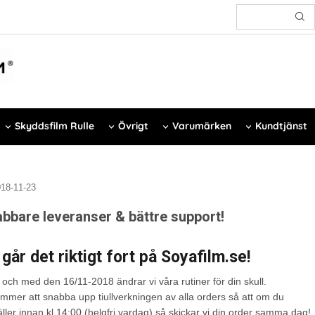
Skyddsfilm Rulle
Övrigt
Varumärken
Kundtjänst
18-11-23
bbare leveranser & bättre support!
går det riktigt fort på Soyafilm.se!
 och med den 16/11-2018 ändrar vi våra rutiner för din skull.
ommer att snabba upp tiullverkningen av alla orders så att om du
äller innan kl 14:00 (helgfri vardag) så skickar vi din order samma dag!