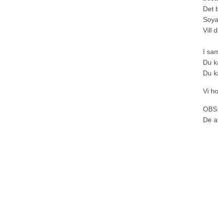
Det 
Soya
Vill 
I sa
Du k
Du k
Vi h
OBS:
De ak