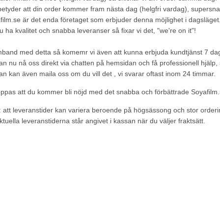
betyder att din order kommer fram nästa dag (helgfri vardag), supersnab
film.se är det enda företaget som erbjuder denna möjlighet i dagsläget
du ha kvalitet och snabba leveranser så fixar vi det, "we're on it"!
mband med detta så komemr vi även att kunna erbjuda kundtjänst 7 dagar
an nu nå oss direkt via chatten på hemsidan och få professionell hjälp, 
an kan även maila oss om du vill det , vi svarar oftast inom 24 timmar.
oppas att du kommer bli nöjd med det snabba och förbättrade Soyafilm.
 att leveranstider kan variera beroende på högsässong och stor order
tuella leveranstiderna står angivet i kassan när du väljer fraktsätt.