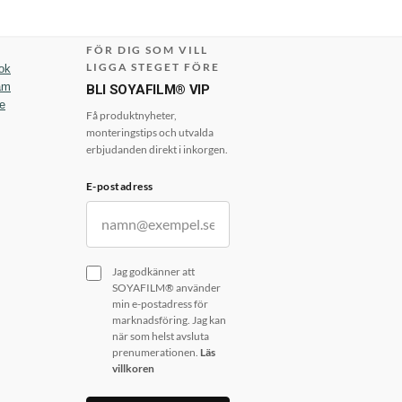
FÖR DIG SOM VILL
LIGGA STEGET FÖRE
ok
am
BLI SOYAFILM® VIP
e
Få produktnyheter,
monteringstips och utvalda
erbjudanden direkt i inkorgen.
E-postadress
Jag godkänner att
SOYAFILM® använder
min e-postadress för
marknadsföring. Jag kan
när som helst avsluta
prenumerationen.
Läs
villkoren