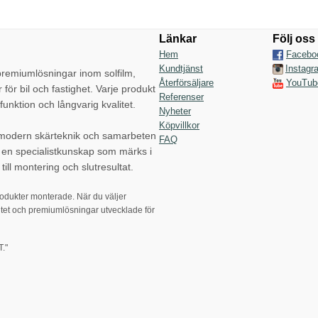
Länkar
Följ oss
Hem
Facebo
Kundtjänst
Instagr
emiumlösningar inom solfilm,
Återförsäljare
YouTub
r för bil och fastighet. Varje produkt
Referenser
funktion och långvarig kvalitet.
Nyheter
Köpvillkor
 modern skärteknik och samarbeten
FAQ
p en specialistkunskap som märks i
till montering och slutresultat.
rodukter monterade. När du väljer
tet och premiumlösningar utvecklade för
."