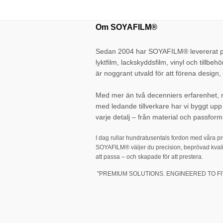
Om SOYAFILM®
Sedan 2004 har SOYAFILM® levererat pr
lyktfilm, lackskyddsfilm, vinyl och tillbehö
är noggrant utvald för att förena design, 
Med mer än två decenniers erfarenhet,
med ledande tillverkare har vi byggt up
varje detalj – från material och passform 
I dag rullar hundratusentals fordon med våra p
SOYAFILM® väljer du precision, beprövad kvali
att passa – och skapade för att prestera.
"PREMIUM SOLUTIONS. ENGINEERED TO FIT