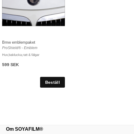
Bmw emblempaket
ProShield® - Emblem
Huv,baklucka,ratt & fälgar
599 SEK
Om SOYAFILM®