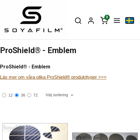
0
ProShield® - Emblem
ProShield® - Emblem
Läs mer om våra olika ProShield® produkttyper >>>
Välj sortering
12
36
72