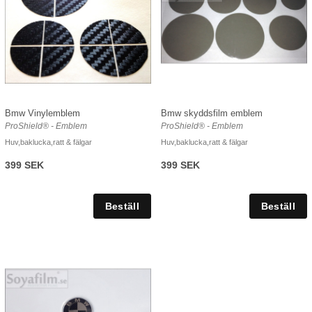
Bmw Vinylemblem
Bmw skyddsfilm emblem
ProShield® - Emblem
ProShield® - Emblem
Huv,baklucka,ratt & fälgar
Huv,baklucka,ratt & fälgar
399 SEK
399 SEK