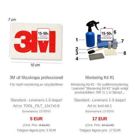
3M ull filtsskrapa professionell
Montering Kit #1
För repfri montering av skyddsfilmer
Montering Kit #1 - för solfilmsmontering.
I paketet "Montering Kit #1" ingår enligt
produktbilden :NR 1) 1 st Sprayf...
Standard - Leverans 1-3 dagar!
Standard - Leverans 1-3 dagar!
Art nr. TOOL_FILT_10x7x0.8
Art nr. tool-kit-1
Sommarrea 15-50%!
Sommarrea 15-50%!
5 EUR
17 EUR
(Ord. Pris:
9 EUR
)
(Ord. Pris:
34 EUR
)
Tidigare lägsta pris:
5 EUR
Tidigare lägsta pris:
17 EUR