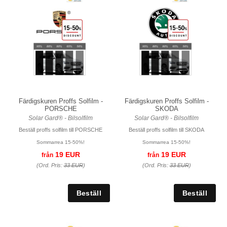
Färdigskuren Proffs Solfilm -
Färdigskuren Proffs Solfilm -
PORSCHE
SKODA
Solar Gard® - Bilsolfilm
Solar Gard® - Bilsolfilm
Beställ proffs solfilm till PORSCHE
Beställ proffs solfilm till SKODA
Sommarrea 15-50%!
Sommarrea 15-50%!
19 EUR
19 EUR
från
från
(Ord. Pris:
33 EUR
)
(Ord. Pris:
33 EUR
)