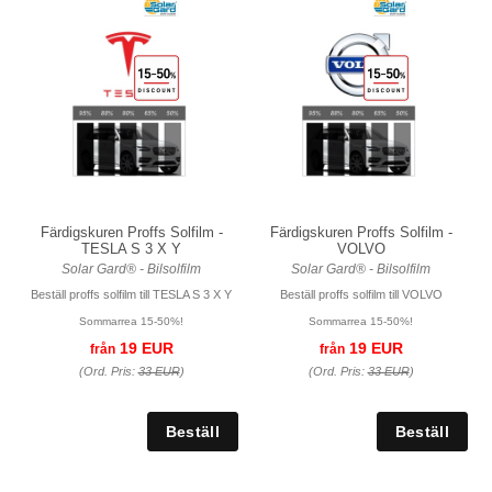
Färdigskuren Proffs Solfilm -
Färdigskuren Proffs Solfilm -
TESLA S 3 X Y
VOLVO
Solar Gard® - Bilsolfilm
Solar Gard® - Bilsolfilm
Beställ proffs solfilm till TESLA S 3 X Y
Beställ proffs solfilm till VOLVO
Sommarrea 15-50%!
Sommarrea 15-50%!
19 EUR
19 EUR
från
från
(Ord. Pris:
33 EUR
)
(Ord. Pris:
33 EUR
)