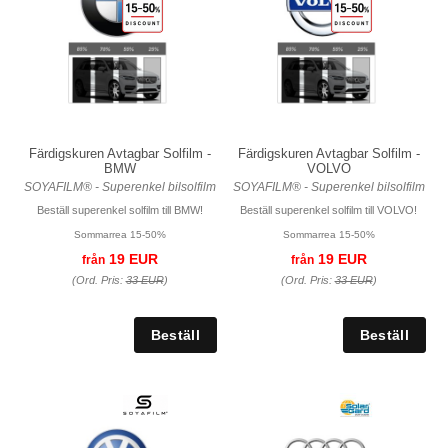
Färdigskuren Avtagbar Solfilm -
Färdigskuren Avtagbar Solfilm -
BMW
VOLVO
SOYAFILM® - Superenkel bilsolfilm
SOYAFILM® - Superenkel bilsolfilm
Beställ superenkel solfilm till BMW!
Beställ superenkel solfilm till VOLVO!
Sommarrea 15-50%
Sommarrea 15-50%
19 EUR
19 EUR
från
från
(Ord. Pris:
33 EUR
)
(Ord. Pris:
33 EUR
)