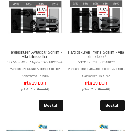
Färdigskuren Avtagbar Solfilm -
Färdigskuren Proffs Solfilm - Alla
Alla bilmodeller!
bilmodeller!
SOYAFILM® - Superenkel bilsolfilm
Solar Gard® - Bilsolfilm
Världens Enklaste Solfilm för din bil!
Världens mest använda solfilm av proffs
Sommarrea 15-50%
Sommarrea 15-50%!
19 EUR
19 EUR
från
från
(Ord. Pris:
33 EUR
)
(Ord. Pris:
33 EUR
)