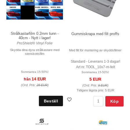
Strålkastarfilm 0.2mm tunn -
Gummiskrapa med filt proffs
40cm - Nytt i lager!
ProShield® Vinyl Folie
Skydda dina dyra strålkastare med
Med filt för montering av skyddsfilmer
stenskottsfilm
Standard - Leverans 1-3 dagar!
Art nr. TOOL_10x7-m-felt
Sommarrea 15-50%!
Sommarrea 15-50%!
14 EUR
5 EUR
från
(Ord. Pris:
28 EUR
)
(Ord. Pris:
9 EUR
)
Tidigare lägsta pris:
5 EUR
Köp