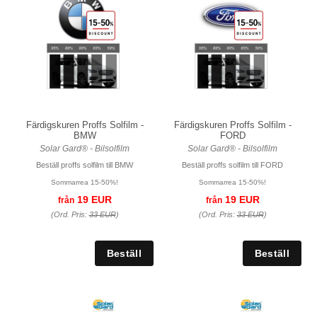
Färdigskuren Proffs Solfilm -
Färdigskuren Proffs Solfilm -
BMW
FORD
Solar Gard® - Bilsolfilm
Solar Gard® - Bilsolfilm
Beställ proffs solfilm till BMW
Beställ proffs solfilm till FORD
Sommarrea 15-50%!
Sommarrea 15-50%!
19 EUR
19 EUR
från
från
(Ord. Pris:
33 EUR
)
(Ord. Pris:
33 EUR
)