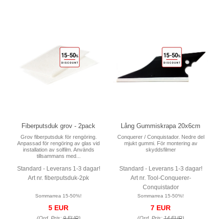
Fiberputsduk grov - 2pack
Lång Gummiskrapa 20x6cm
Grov fiberputsduk för rengöring.
Conquerer / Conquistador. Nedre del
Anpassad för rengöring av glas vid
mjukt gummi. För montering av
installation av solfilm. Används
skyddsfilmer
tillsammans med...
Standard - Leverans 1-3 dagar!
Standard - Leverans 1-3 dagar!
Art nr. fiberputsduk-2pk
Art nr. Tool-Conquerer-
Conquistador
Sommarrea 15-50%!
Sommarrea 15-50%!
5 EUR
7 EUR
(Ord. Pris:
9 EUR
)
(Ord. Pris:
14 EUR
)