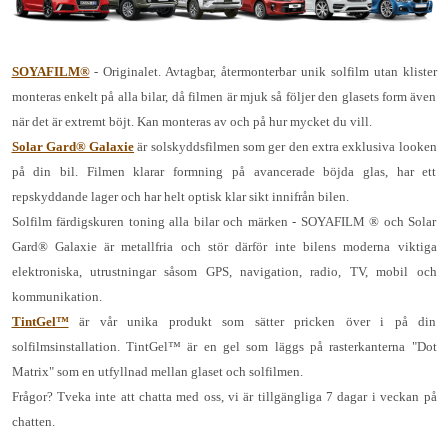
SOYAFILM®
- Originalet. Avtagbar, återmonterbar unik solfilm utan klister
monteras enkelt på alla bilar, då filmen är mjuk så följer den glasets form även
när det är extremt böjt. Kan monteras av och på hur mycket du vill.
Solar Gard® Galaxie
är solskyddsfilmen som ger den extra exklusiva looken
på din bil. Filmen klarar formning på avancerade böjda glas, har ett
repskyddande lager och har helt optisk klar sikt innifrån bilen.
Solfilm färdigskuren toning alla bilar och märken - SOYAFILM ® och Solar
Gard® Galaxie är metallfria och stör därför inte bilens moderna viktiga
elektroniska, utrustningar såsom GPS, navigation, radio, TV, mobil och
kommunikation.
TintGel™
är vår unika produkt som sätter pricken över i på din
solfilmsinstallation. TintGel™ är en gel som läggs på rasterkanterna "Dot
Matrix" som en utfyllnad mellan glaset och solfilmen.
Frågor? Tveka inte att chatta med oss, vi är tillgängliga 7 dagar i veckan på
chatten.