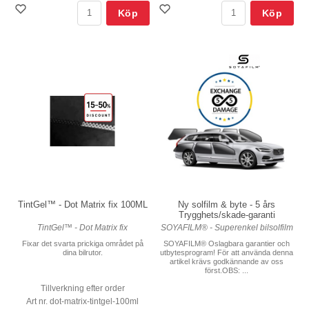
Köp
Köp
TintGel™ - Dot Matrix fix 100ML
Ny solfilm & byte - 5 års
Trygghets/skade-garanti
TintGel™ - Dot Matrix fix
SOYAFILM® - Superenkel bilsolfilm
Fixar det svarta prickiga området på
SOYAFILM® Oslagbara garantier och
dina bilrutor.
utbytesprogram! För att använda denna
artikel krävs godkännande av oss
först.OBS: ...
Tillverkning efter order
Art nr. dot-matrix-tintgel-100ml