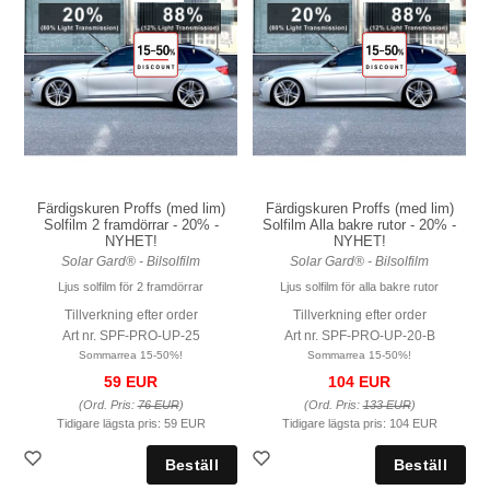
Färdigskuren Proffs (med lim)
Färdigskuren Proffs (med lim)
Solfilm 2 framdörrar - 20% -
Solfilm Alla bakre rutor - 20% -
NYHET!
NYHET!
Solar Gard® - Bilsolfilm
Solar Gard® - Bilsolfilm
Ljus solfilm för 2 framdörrar
Ljus solfilm för alla bakre rutor
Tillverkning efter order
Tillverkning efter order
Art nr. SPF-PRO-UP-25
Art nr. SPF-PRO-UP-20-B
Sommarrea 15-50%!
Sommarrea 15-50%!
59 EUR
104 EUR
(Ord. Pris:
76 EUR
)
(Ord. Pris:
133 EUR
)
Tidigare lägsta pris:
59 EUR
Tidigare lägsta pris:
104 EUR