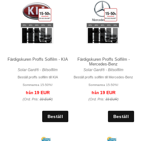
Färdigskuren Proffs Solfilm - KIA
Färdigskuren Proffs Solfilm -
Mercedes-Benz
Solar Gard® - Bilsolfilm
Solar Gard® - Bilsolfilm
Beställ proffs solfilm till KIA
Beställ proffs solfilm till Mercedes-Benz
Sommarrea 15-50%!
Sommarrea 15-50%!
19 EUR
19 EUR
från
från
(Ord. Pris:
33 EUR
)
(Ord. Pris:
33 EUR
)