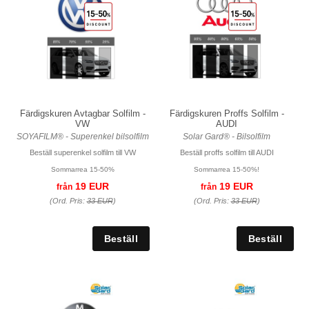
Färdigskuren Avtagbar Solfilm -
Färdigskuren Proffs Solfilm -
VW
AUDI
SOYAFILM® - Superenkel bilsolfilm
Solar Gard® - Bilsolfilm
Beställ superenkel solfilm till VW
Beställ proffs solfilm till AUDI
Sommarrea 15-50%
Sommarrea 15-50%!
19 EUR
19 EUR
från
från
(Ord. Pris:
33 EUR
)
(Ord. Pris:
33 EUR
)