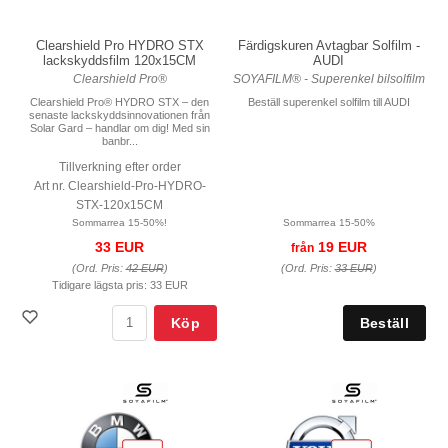
Färdigskuren Avtagbar Solfilm -
Clearshield Pro HYDRO STX
AUDI
lackskyddsfilm 120x15CM
SOYAFILM® - Superenkel bilsolfilm
Clearshield Pro®
Beställ superenkel solfilm till AUDI
Clearshield Pro® HYDRO STX – den
senaste lackskyddsinnovationen från
Solar Gard – handlar om dig! Med sin
banbr...
Tillverkning efter order
Art nr. Clearshield-Pro-HYDRO-
STX-120x15CM
Sommarrea 15-50%
Sommarrea 15-50%!
19 EUR
33 EUR
från
(Ord. Pris:
33 EUR
)
(Ord. Pris:
42 EUR
)
Tidigare lägsta pris:
33 EUR
Köp