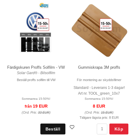
Färdigskuren Proffs Solfilm - VW
Gummiskrapa 3M proffs
Solar Gard® - Bilsolfilm
Beställ proffs solfilm till VW
För montering av skyddsfilmer
Standard - Leverans 1-3 dagar!
Art nr. TOOL_green_10x7
Sommarrea 15-50%!
Sommarrea 15-50%!
19 EUR
8 EUR
från
(Ord. Pris:
33 EUR
)
(Ord. Pris:
15 EUR
)
Tidigare lägsta pris:
8 EUR
Köp