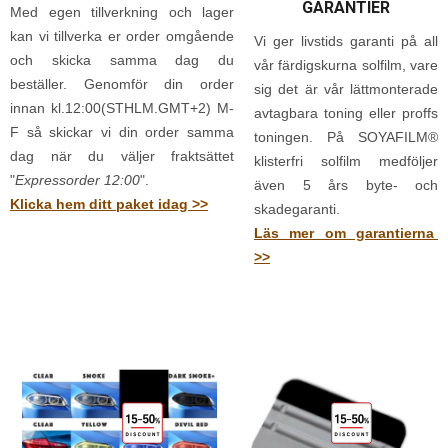
GARANTIER
Med egen tillverkning och lager
kan vi tillverka er order omgående
Vi ger livstids garanti på all
och skicka samma dag du
vår färdigskurna solfilm, vare
beställer. Genomför din order
sig det är vår lättmonterade
innan kl.12:00(STHLM.GMT+2) M-
avtagbara toning eller proffs
F så skickar vi din order samma
toningen. På SOYAFILM®
dag när du väljer fraktsättet
klisterfri solfilm medföljer
"
Expressorder 12:00
".
även 5 års byte- och
Klicka hem ditt paket idag >>
skadegaranti.
Läs mer om garantierna
>>