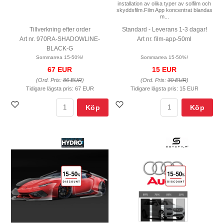
installation av olika typer av solfilm och
skyddsfilm.Film App koncentrat blandas
m...
Tillverkning efter order
Standard - Leverans 1-3 dagar!
Art nr. 970RA-SHADOWLINE-
Art nr. film-app-50ml
BLACK-G
Sommarrea 15-50%!
Sommarrea 15-50%!
67 EUR
15 EUR
(Ord. Pris:
86 EUR
)
(Ord. Pris:
30 EUR
)
Tidigare lägsta pris:
67 EUR
Tidigare lägsta pris:
15 EUR
Köp
Köp