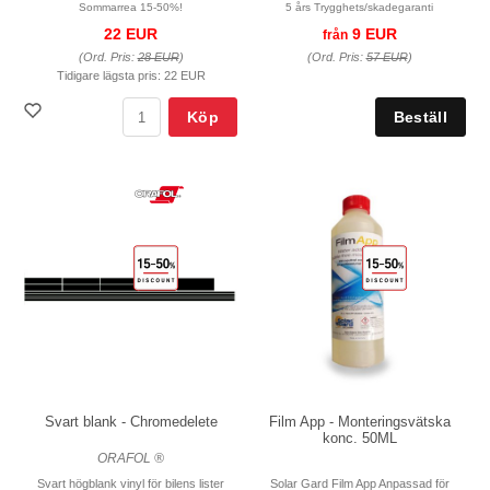
Sommarrea 15-50%!
5 års Trygghets/skadegaranti
22 EUR
9 EUR
från
(Ord. Pris:
28 EUR
)
(Ord. Pris:
57 EUR
)
Tidigare lägsta pris:
22 EUR
Köp
Svart blank - Chromedelete
Film App - Monteringsvätska
konc. 50ML
ORAFOL ®
Svart högblank vinyl för bilens lister
Solar Gard Film App Anpassad för