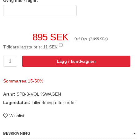
Övrig info / regnr:
895 SEK
Ord. Pris
(1 095 SEK)
Tidigare lägsta pris:
11 SEK
Lägg i kundvagnen
Sommarrea 15-50%
Artnr:
SPB-3-VOLKSWAGEN
Lagerstatus:
Tillverkning efter order
Wishlist
BESKRIVNING