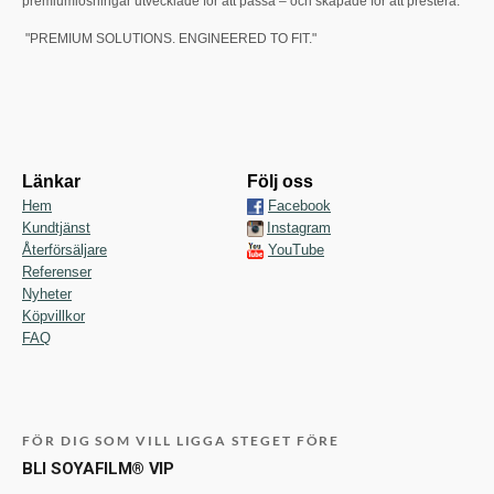
premiumlösningar utvecklade för att passa – och skapade för att prestera.
"PREMIUM SOLUTIONS. ENGINEERED TO FIT."
Länkar
Följ oss
Hem
Facebook
Kundtjänst
Instagram
Återförsäljare
YouTube
Referenser
Nyheter
Köpvillkor
FAQ
FÖR DIG SOM VILL LIGGA STEGET FÖRE
BLI SOYAFILM® VIP