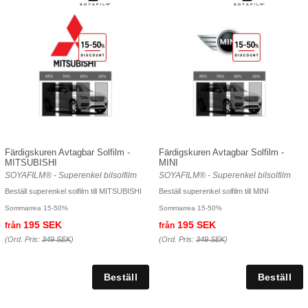
Färdigskuren Avtagbar Solfilm -
Färdigskuren Avtagbar Solfilm -
MITSUBISHI
MINI
SOYAFILM® - Superenkel bilsolfilm
SOYAFILM® - Superenkel bilsolfilm
Beställ superenkel solfilm till MITSUBISHI
Beställ superenkel solfilm till MINI
Sommarrea 15-50%
Sommarrea 15-50%
195 SEK
195 SEK
från
från
(Ord. Pris:
349 SEK
)
(Ord. Pris:
349 SEK
)