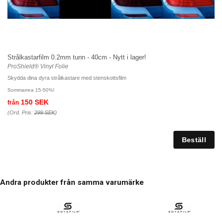
Strålkastarfilm 0.2mm tunn - 40cm - Nytt i lager!
ProShield® Vinyl Folie
Skydda dina dyra strålkastare med stenskottsfilm
Sommarrea 15-50%!
150 SEK
från
(Ord. Pris:
299 SEK
)
Andra produkter från samma varumärke