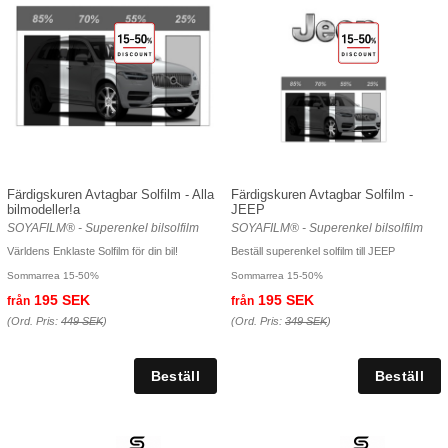
Färdigskuren Avtagbar Solfilm - Alla
Färdigskuren Avtagbar Solfilm -
bilmodeller!a
JEEP
SOYAFILM® - Superenkel bilsolfilm
SOYAFILM® - Superenkel bilsolfilm
Världens Enklaste Solfilm för din bil!
Beställ superenkel solfilm till JEEP
Sommarrea 15-50%
Sommarrea 15-50%
195 SEK
195 SEK
från
från
(Ord. Pris:
449 SEK
)
(Ord. Pris:
349 SEK
)