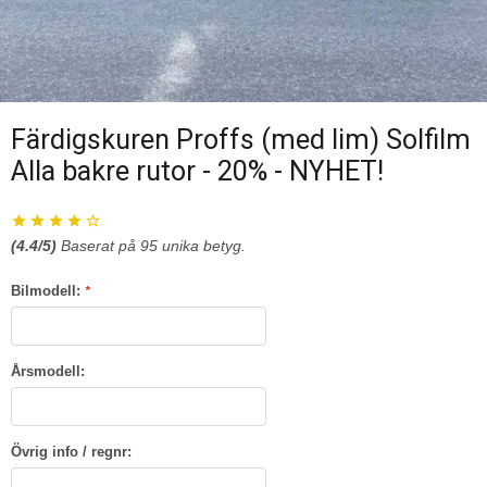
Färdigskuren Proffs (med lim) Solfilm
Alla bakre rutor - 20% - NYHET!
(
4.4
/5)
Baserat på
95
unika betyg.
Bilmodell:
*
Årsmodell:
Övrig info / regnr: