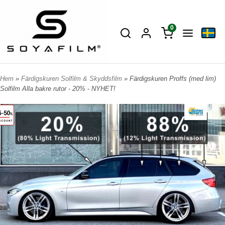
0
Hem
»
Färdigskuren Solfilm & Skyddsfilm
» Färdigskuren Proffs (med lim)
Solfilm Alla bakre rutor - 20% - NYHET!