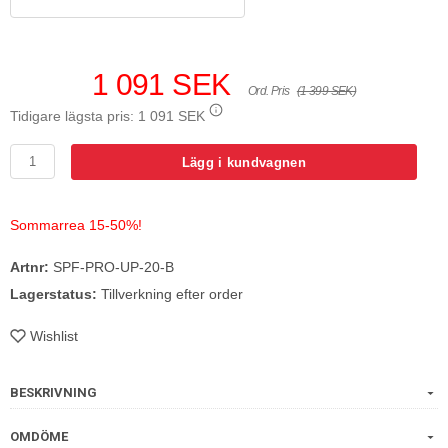
1 091 SEK
Ord. Pris
(1 399 SEK)
Tidigare lägsta pris:
1 091 SEK
Lägg i kundvagnen
Sommarrea 15-50%!
Artnr:
SPF-PRO-UP-20-B
Lagerstatus:
Tillverkning efter order
Wishlist
BESKRIVNING
OMDÖME