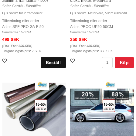
0.5x1 meter. Metervara
Solfilm 2 framdörrar - 50%
Solar Gard® - Bilsolfilm
Solar Gard® - Bilsolfilm
Ljus solfilm. Metervara, 50cm rullbredd.
Ljus solfilm för 2 framdörrar
Tillverkning efter order
Tillverkning efter order
Art nr. PROC-UP20-50CM
Art nr. SPF-PRO-GA-F-50
Sommarrea 15-50%!
Sommarrea 15-50%!
350 SEK
499 SEK
(Ord. Pris:
455 SEK
)
(Ord. Pris:
699 SEK
)
Tidigare lägsta pris:
350 SEK
Tidigare lägsta pris:
7 SEK
Köp