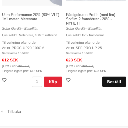
Ultra Performance 20% (80% VLT).
Färdigskuren Proffs (med lim)
1x1 meter. Metervara
Solfilm 2 framdörrar - 20% -
NYHET!
Solar Gard® - Bilsolfilm
Solar Gard® - Bilsolfilm
Ljus solfilm. Metervara, 100cm rullbredd.
Ljus solfilm för 2 framdörrar
Tillverkning efter order
Tillverkning efter order
Art nr. PROC-UP20-100CM
Art nr. SPF-PRO-UP-25
Sommarrea 15-50%!
Sommarrea 15-50%!
612 SEK
623 SEK
(Ord. Pris:
795 SEK
)
(Ord. Pris:
799 SEK
)
Tidigare lägsta pris:
612 SEK
Tidigare lägsta pris:
623 SEK
Köp
Tillbaka