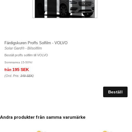
Färdigskuren Proffs Solfilm - VOLVO
Solar Gard® - Bilsolfilm
Beställ proffs solfilm till VOLVO
Sommarrea 15-50%!
195 SEK
från
(Ord. Pris:
349 SEK
)
Andra produkter från samma varumärke