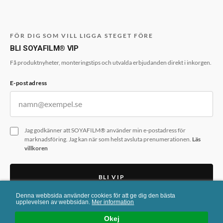
FÖR DIG SOM VILL LIGGA STEGET FÖRE
BLI SOYAFILM® VIP
Få produktnyheter, monteringstips och utvalda erbjudanden direkt i inkorgen.
E-postadress
Jag godkänner att SOYAFILM® använder min e-postadress för
marknadsföring. Jag kan när som helst avsluta prenumerationen.
Läs
villkoren
BLI VIP
Denna webbsida använder cookies för att ge dig den bästa
Formuläret skyddas av reCAPTCHA. Googles
integritetspolicy
och
upplevelsen av webbsidan.
Mer information
användarvillkor
gäller.
Okej