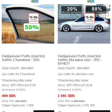
Färdigskuren Proffs (med lim)
Färdigskuren Proffs (med lim)
Solfilm 2 framdörrar - 50%
Solfilm Alla bakre rutor - 20% -
NYHET!
Solar Gard® - Bilsolfilm
Solar Gard® - Bilsolfilm
Ljus solfilm för 2 framdörrar
Ljus solfilm för alla bakre rutor
Tillverkning efter order
Tillverkning efter order
Art nr. SPF-PRO-GA-F-50
Art nr. SPF-PRO-UP-20-B
Sommarrea 15-50%!
Sommarrea 15-50%!
499 SEK
1 091 SEK
(Ord. Pris:
699 SEK
)
(Ord. Pris:
1 399 SEK
)
Tidigare lägsta pris:
7 SEK
Tidigare lägsta pris:
1 091 SEK