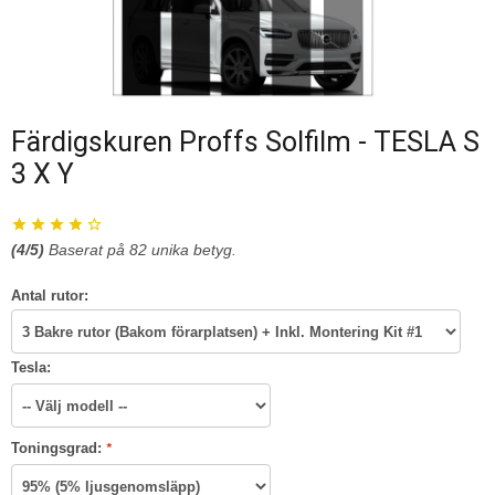
Färdigskuren Proffs Solfilm - TESLA S
3 X Y
(
4
/5)
Baserat på
82
unika betyg.
Antal rutor:
Tesla:
Toningsgrad:
*