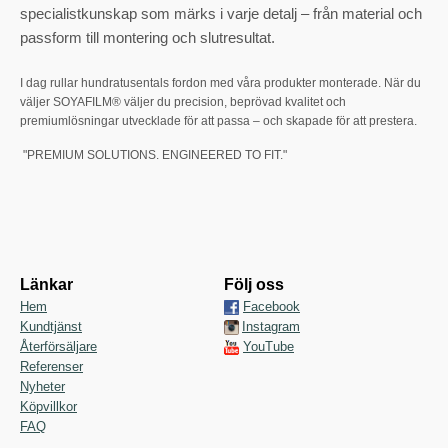
specialistkunskap som märks i varje detalj – från material och
passform till montering och slutresultat.
I dag rullar hundratusentals fordon med våra produkter monterade. När du
väljer SOYAFILM® väljer du precision, beprövad kvalitet och
premiumlösningar utvecklade för att passa – och skapade för att prestera.
"PREMIUM SOLUTIONS. ENGINEERED TO FIT."
Länkar
Följ oss
Hem
Facebook
Kundtjänst
Instagram
Återförsäljare
YouTube
Referenser
Nyheter
Köpvillkor
FAQ