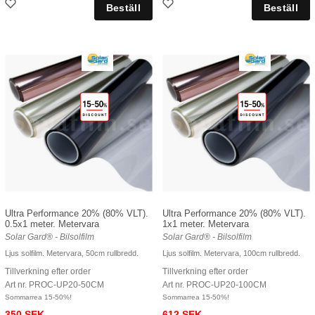
Ultra Performance 20% (80% VLT).
Ultra Performance 20% (80% VLT).
0.5x1 meter. Metervara
1x1 meter. Metervara
Solar Gard® - Bilsolfilm
Solar Gard® - Bilsolfilm
Ljus solfilm. Metervara, 50cm rullbredd.
Ljus solfilm. Metervara, 100cm rullbredd.
Tillverkning efter order
Tillverkning efter order
Art nr. PROC-UP20-50CM
Art nr. PROC-UP20-100CM
Sommarrea 15-50%!
Sommarrea 15-50%!
350 SEK
612 SEK