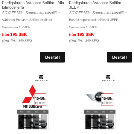
Färdigskuren Avtagbar Solfilm - Alla
Färdigskuren Avtagbar Solfilm -
bilmodeller!a
JEEP
SOYAFILM® - Superenkel bilsolfilm
SOYAFILM® - Superenkel bilsolfilm
Världens Enklaste Solfilm för din bil!
Beställ superenkel solfilm till JEEP
Sommarrea 15-50%
Sommarrea 15-50%
195 SEK
195 SEK
från
från
(Ord. Pris:
449 SEK
)
(Ord. Pris:
349 SEK
)