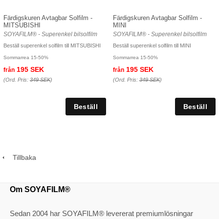
Färdigskuren Avtagbar Solfilm -
Färdigskuren Avtagbar Solfilm -
MITSUBISHI
MINI
SOYAFILM® - Superenkel bilsolfilm
SOYAFILM® - Superenkel bilsolfilm
Beställ superenkel solfilm till MITSUBISHI
Beställ superenkel solfilm till MINI
Sommarrea 15-50%
Sommarrea 15-50%
195 SEK
195 SEK
från
från
(Ord. Pris:
349 SEK
)
(Ord. Pris:
349 SEK
)
Tillbaka
Om SOYAFILM®
Sedan 2004 har SOYAFILM® levererat premiumlösningar