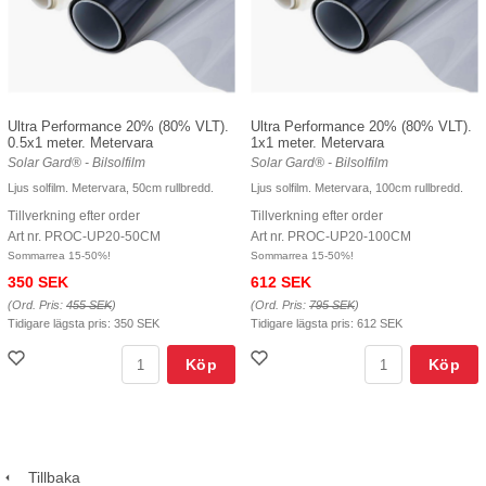
Ultra Performance 20% (80% VLT).
Ultra Performance 20% (80% VLT).
0.5x1 meter. Metervara
1x1 meter. Metervara
Solar Gard® - Bilsolfilm
Solar Gard® - Bilsolfilm
Ljus solfilm. Metervara, 50cm rullbredd.
Ljus solfilm. Metervara, 100cm rullbredd.
Tillverkning efter order
Tillverkning efter order
Art nr. PROC-UP20-50CM
Art nr. PROC-UP20-100CM
Sommarrea 15-50%!
Sommarrea 15-50%!
350 SEK
612 SEK
(Ord. Pris:
455 SEK
)
(Ord. Pris:
795 SEK
)
Tidigare lägsta pris:
350 SEK
Tidigare lägsta pris:
612 SEK
Köp
Köp
Tillbaka