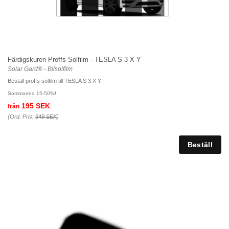
Färdigskuren Proffs Solfilm - TESLA S 3 X Y
Solar Gard® - Bilsolfilm
Beställ proffs solfilm till TESLA S 3 X Y
Sommarrea 15-50%!
195 SEK
från
(Ord. Pris:
349 SEK
)