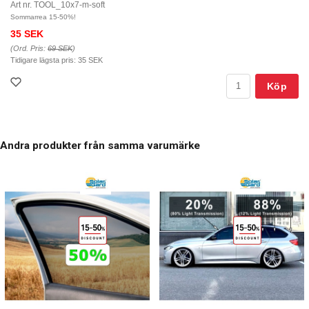
Art nr. TOOL_10x7-m-soft
Sommarrea 15-50%!
35 SEK
(Ord. Pris:
69 SEK
)
Tidigare lägsta pris:
35 SEK
Köp
Andra produkter från samma varumärke