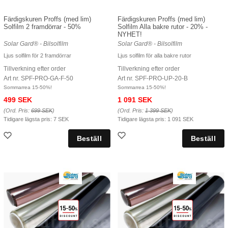
Färdigskuren Proffs (med lim)
Färdigskuren Proffs (med lim)
Solfilm 2 framdörrar - 50%
Solfilm Alla bakre rutor - 20% -
NYHET!
Solar Gard® - Bilsolfilm
Solar Gard® - Bilsolfilm
Ljus solfilm för 2 framdörrar
Ljus solfilm för alla bakre rutor
Tillverkning efter order
Tillverkning efter order
Art nr. SPF-PRO-GA-F-50
Art nr. SPF-PRO-UP-20-B
Sommarrea 15-50%!
Sommarrea 15-50%!
499 SEK
1 091 SEK
(Ord. Pris:
699 SEK
)
(Ord. Pris:
1 399 SEK
)
Tidigare lägsta pris:
7 SEK
Tidigare lägsta pris:
1 091 SEK