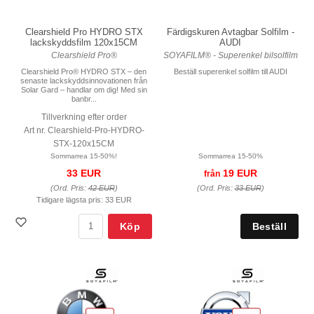
Färdigskuren Avtagbar Solfilm -
Clearshield Pro HYDRO STX
AUDI
lackskyddsfilm 120x15CM
SOYAFILM® - Superenkel bilsolfilm
Clearshield Pro®
Beställ superenkel solfilm till AUDI
Clearshield Pro® HYDRO STX – den
senaste lackskyddsinnovationen från
Solar Gard – handlar om dig! Med sin
banbr...
Tillverkning efter order
Art nr. Clearshield-Pro-HYDRO-
STX-120x15CM
Sommarrea 15-50%
Sommarrea 15-50%!
19 EUR
33 EUR
från
(Ord. Pris:
33 EUR
)
(Ord. Pris:
42 EUR
)
Tidigare lägsta pris:
33 EUR
Köp