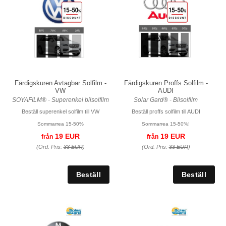
Färdigskuren Avtagbar Solfilm -
Färdigskuren Proffs Solfilm -
VW
AUDI
SOYAFILM® - Superenkel bilsolfilm
Solar Gard® - Bilsolfilm
Beställ superenkel solfilm till VW
Beställ proffs solfilm till AUDI
Sommarrea 15-50%
Sommarrea 15-50%!
19 EUR
19 EUR
från
från
(Ord. Pris:
33 EUR
)
(Ord. Pris:
33 EUR
)