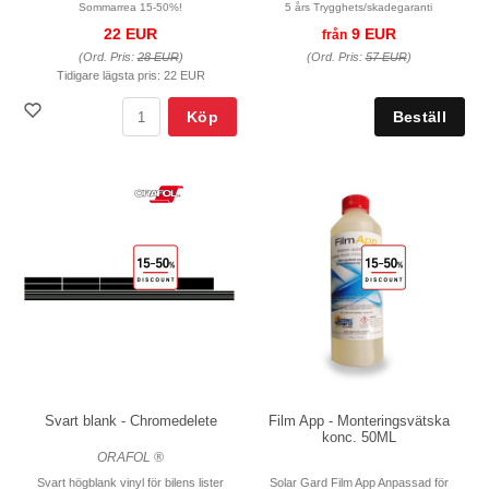
Sommarrea 15-50%!
5 års Trygghets/skadegaranti
22 EUR
9 EUR
från
(Ord. Pris:
28 EUR
)
(Ord. Pris:
57 EUR
)
Tidigare lägsta pris:
22 EUR
Köp
Svart blank - Chromedelete
Film App - Monteringsvätska
konc. 50ML
ORAFOL ®
Svart högblank vinyl för bilens lister
Solar Gard Film App Anpassad för