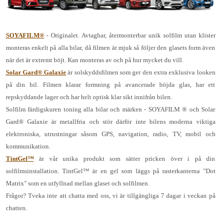
SOYAFILM®
- Originalet. Avtagbar, återmonterbar unik solfilm utan klister
monteras enkelt på alla bilar, då filmen är mjuk så följer den glasets form även
när det är extremt böjt. Kan monteras av och på hur mycket du vill.
Solar Gard® Galaxie
är solskyddsfilmen som ger den extra exklusiva looken
på din bil. Filmen klarar formning på avancerade böjda glas, har ett
repskyddande lager och har helt optisk klar sikt innifrån bilen.
Solfilm färdigskuren toning alla bilar och märken - SOYAFILM ® och Solar
Gard® Galaxie är metallfria och stör därför inte bilens moderna viktiga
elektroniska, utrustningar såsom GPS, navigation, radio, TV, mobil och
kommunikation.
TintGel™
är vår unika produkt som sätter pricken över i på din
solfilmsinstallation. TintGel™ är en gel som läggs på rasterkanterna "Dot
Matrix" som en utfyllnad mellan glaset och solfilmen.
Frågor? Tveka inte att chatta med oss, vi är tillgängliga 7 dagar i veckan på
chatten.