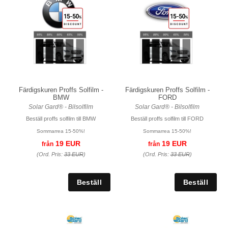
Färdigskuren Proffs Solfilm -
Färdigskuren Proffs Solfilm -
BMW
FORD
Solar Gard® - Bilsolfilm
Solar Gard® - Bilsolfilm
Beställ proffs solfilm till BMW
Beställ proffs solfilm till FORD
Sommarrea 15-50%!
Sommarrea 15-50%!
19 EUR
19 EUR
från
från
(Ord. Pris:
33 EUR
)
(Ord. Pris:
33 EUR
)