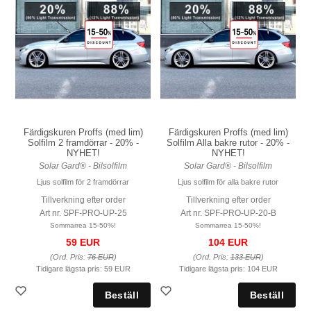
Färdigskuren Proffs (med lim)
Färdigskuren Proffs (med lim)
Solfilm 2 framdörrar - 20% -
Solfilm Alla bakre rutor - 20% -
NYHET!
NYHET!
Solar Gard® - Bilsolfilm
Solar Gard® - Bilsolfilm
Ljus solfilm för 2 framdörrar
Ljus solfilm för alla bakre rutor
Tillverkning efter order
Tillverkning efter order
Art nr. SPF-PRO-UP-25
Art nr. SPF-PRO-UP-20-B
Sommarrea 15-50%!
Sommarrea 15-50%!
59 EUR
104 EUR
(Ord. Pris:
76 EUR
)
(Ord. Pris:
133 EUR
)
Tidigare lägsta pris:
59 EUR
Tidigare lägsta pris:
104 EUR