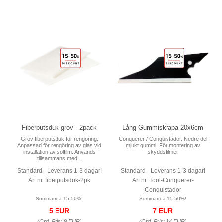
Fiberputsduk grov - 2pack
Lång Gummiskrapa 20x6cm
Grov fiberputsduk för rengöring.
Conquerer / Conquistador. Nedre del
Anpassad för rengöring av glas vid
mjukt gummi. För montering av
installation av solfilm. Används
skyddsfilmer
tillsammans med...
Standard - Leverans 1-3 dagar!
Standard - Leverans 1-3 dagar!
Art nr. fiberputsduk-2pk
Art nr. Tool-Conquerer-
Conquistador
Sommarrea 15-50%!
Sommarrea 15-50%!
5 EUR
7 EUR
(Ord. Pris:
9 EUR
)
(Ord. Pris:
14 EUR
)