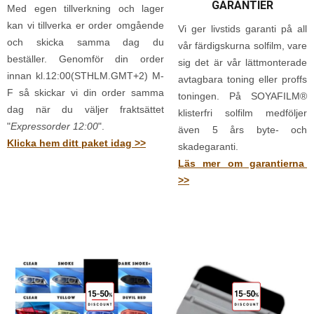
GARANTIER
Med egen tillverkning och lager
kan vi tillverka er order omgående
Vi ger livstids garanti på all
och skicka samma dag du
vår färdigskurna solfilm, vare
beställer. Genomför din order
sig det är vår lättmonterade
innan kl.12:00(STHLM.GMT+2) M-
avtagbara toning eller proffs
F så skickar vi din order samma
toningen. På SOYAFILM®
dag när du väljer fraktsättet
klisterfri solfilm medföljer
"
Expressorder 12:00
".
även 5 års byte- och
Klicka hem ditt paket idag >>
skadegaranti.
Läs mer om garantierna
>>