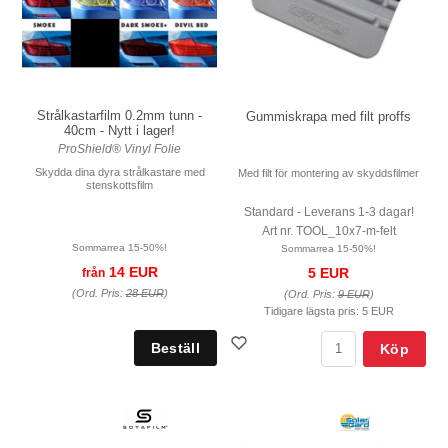
Strålkastarfilm 0.2mm tunn -
Gummiskrapa med filt proffs
40cm - Nytt i lager!
ProShield® Vinyl Folie
Skydda dina dyra strålkastare med
Med filt för montering av skyddsfilmer
stenskottsfilm
Standard - Leverans 1-3 dagar!
Art nr. TOOL_10x7-m-felt
Sommarrea 15-50%!
Sommarrea 15-50%!
14 EUR
5 EUR
från
(Ord. Pris:
28 EUR
)
(Ord. Pris:
9 EUR
)
Tidigare lägsta pris:
5 EUR
Köp