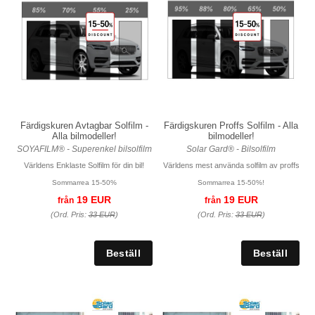
Färdigskuren Avtagbar Solfilm -
Färdigskuren Proffs Solfilm - Alla
Alla bilmodeller!
bilmodeller!
SOYAFILM® - Superenkel bilsolfilm
Solar Gard® - Bilsolfilm
Världens Enklaste Solfilm för din bil!
Världens mest använda solfilm av proffs
Sommarrea 15-50%
Sommarrea 15-50%!
19 EUR
19 EUR
från
från
(Ord. Pris:
33 EUR
)
(Ord. Pris:
33 EUR
)