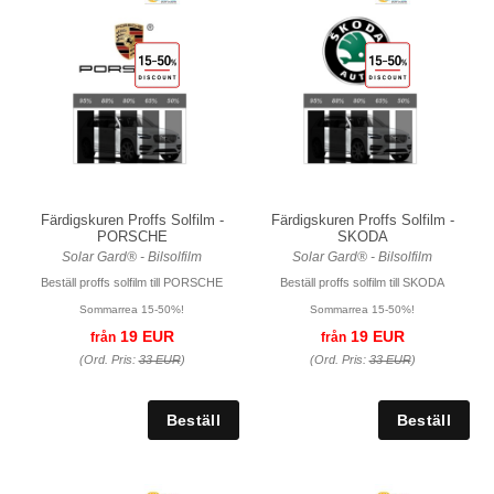
Färdigskuren Proffs Solfilm -
Färdigskuren Proffs Solfilm -
PORSCHE
SKODA
Solar Gard® - Bilsolfilm
Solar Gard® - Bilsolfilm
Beställ proffs solfilm till PORSCHE
Beställ proffs solfilm till SKODA
Sommarrea 15-50%!
Sommarrea 15-50%!
19 EUR
19 EUR
från
från
(Ord. Pris:
33 EUR
)
(Ord. Pris:
33 EUR
)