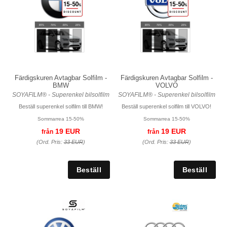
Färdigskuren Avtagbar Solfilm -
Färdigskuren Avtagbar Solfilm -
BMW
VOLVO
SOYAFILM® - Superenkel bilsolfilm
SOYAFILM® - Superenkel bilsolfilm
Beställ superenkel solfilm till BMW!
Beställ superenkel solfilm till VOLVO!
Sommarrea 15-50%
Sommarrea 15-50%
19 EUR
19 EUR
från
från
(Ord. Pris:
33 EUR
)
(Ord. Pris:
33 EUR
)