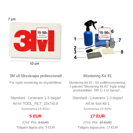
3M ull filtsskrapa professionell
Montering Kit #1
För repfri montering av skyddsfilmer
Montering Kit #1 - för solfilmsmontering.
I paketet "Montering Kit #1" ingår enligt
produktbilden :NR 1) 1 st Sprayf...
Standard - Leverans 1-3 dagar!
Standard - Leverans 1-3 dagar!
Art nr. TOOL_FILT_10x7x0.8
Art nr. tool-kit-1
Sommarrea 15-50%!
Sommarrea 15-50%!
5 EUR
17 EUR
(Ord. Pris:
9 EUR
)
(Ord. Pris:
34 EUR
)
Tidigare lägsta pris:
5 EUR
Tidigare lägsta pris:
17 EUR