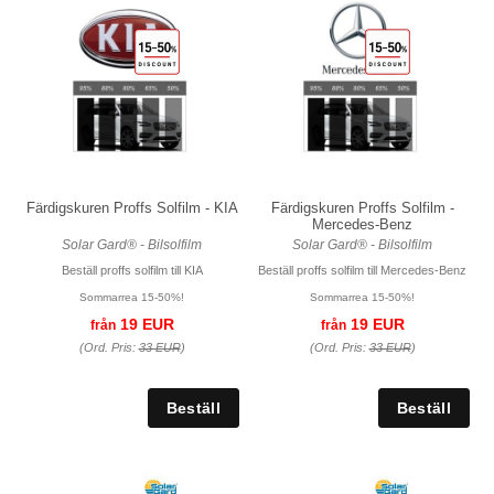
Färdigskuren Proffs Solfilm - KIA
Färdigskuren Proffs Solfilm -
Mercedes-Benz
Solar Gard® - Bilsolfilm
Solar Gard® - Bilsolfilm
Beställ proffs solfilm till KIA
Beställ proffs solfilm till Mercedes-Benz
Sommarrea 15-50%!
Sommarrea 15-50%!
19 EUR
19 EUR
från
från
(Ord. Pris:
33 EUR
)
(Ord. Pris:
33 EUR
)