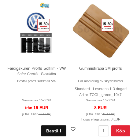
Färdigskuren Proffs Solfilm - VW
Gummiskrapa 3M proffs
Solar Gard® - Bilsolfilm
Beställ proffs solfilm till VW
För montering av skyddsfilmer
Standard - Leverans 1-3 dagar!
Art nr. TOOL_green_10x7
Sommarrea 15-50%!
Sommarrea 15-50%!
19 EUR
8 EUR
från
(Ord. Pris:
33 EUR
)
(Ord. Pris:
15 EUR
)
Tidigare lägsta pris:
8 EUR
Köp