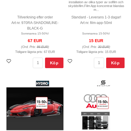
installation av olika typer av solfilm och
skyddsfilm.Film App koncentrat blandas
m...
Tillverkning efter order
Standard - Leverans 1-3 dagar!
Art nr. 970RA-SHADOWLINE-
Art nr. film-app-50ml
BLACK-G
Sommarrea 15-50%!
Sommarrea 15-50%!
67 EUR
15 EUR
(Ord. Pris:
86 EUR
)
(Ord. Pris:
30 EUR
)
Tidigare lägsta pris:
67 EUR
Tidigare lägsta pris:
15 EUR
Köp
Köp