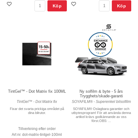
Köp
Köp
TintGel™ - Dot Matrix fix 100ML
Ny solfilm & byte - 5 års
Trygghets/skade-garanti
TintGel™ - Dot Matrix fix
SOYAFILM® - Superenkel bilsolfilm
Fixar det svarta prickiga området på
SOYAFILM® Oslagbara garantier och
dina bilrutor.
utbytesprogram! För att använda denna
artikel krävs godkännande av oss
först.OBS: ...
Tillverkning efter order
Art nr. dot-matrix-tintgel-100ml