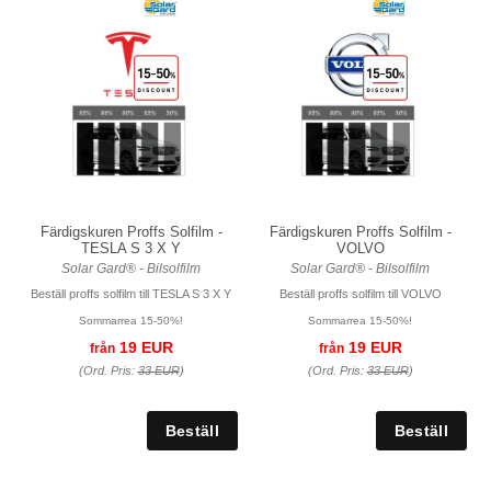
Färdigskuren Proffs Solfilm -
Färdigskuren Proffs Solfilm -
TESLA S 3 X Y
VOLVO
Solar Gard® - Bilsolfilm
Solar Gard® - Bilsolfilm
Beställ proffs solfilm till TESLA S 3 X Y
Beställ proffs solfilm till VOLVO
Sommarrea 15-50%!
Sommarrea 15-50%!
19 EUR
19 EUR
från
från
(Ord. Pris:
33 EUR
)
(Ord. Pris:
33 EUR
)