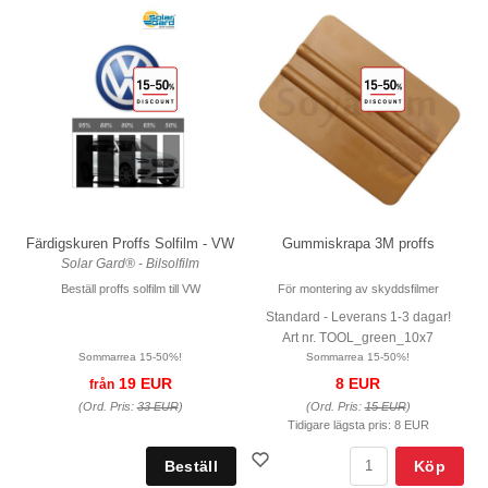
Färdigskuren Proffs Solfilm - VW
Gummiskrapa 3M proffs
Solar Gard® - Bilsolfilm
Beställ proffs solfilm till VW
För montering av skyddsfilmer
Standard - Leverans 1-3 dagar!
Art nr. TOOL_green_10x7
Sommarrea 15-50%!
Sommarrea 15-50%!
19 EUR
8 EUR
från
(Ord. Pris:
33 EUR
)
(Ord. Pris:
15 EUR
)
Tidigare lägsta pris:
8 EUR
Köp