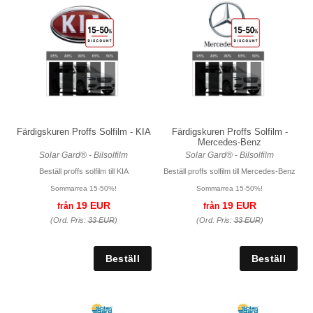
Färdigskuren Proffs Solfilm - KIA
Färdigskuren Proffs Solfilm -
Mercedes-Benz
Solar Gard® - Bilsolfilm
Solar Gard® - Bilsolfilm
Beställ proffs solfilm till KIA
Beställ proffs solfilm till Mercedes-Benz
Sommarrea 15-50%!
Sommarrea 15-50%!
19 EUR
19 EUR
från
från
(Ord. Pris:
33 EUR
)
(Ord. Pris:
33 EUR
)