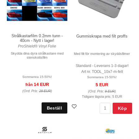
Strålkastarfilm 0.2mm tunn -
Gummiskrapa med filt proffs
40cm - Nytt i lager!
ProShield® Vinyl Folie
Skydda dina dyra strålkastare med
Med filt för montering av skyddsfilmer
stenskottsfilm
Standard - Leverans 1-3 dagar!
Art nr. TOOL_10x7-m-felt
Sommarrea 15-50%!
Sommarrea 15-50%!
14 EUR
5 EUR
från
(Ord. Pris:
28 EUR
)
(Ord. Pris:
9 EUR
)
Tidigare lägsta pris:
5 EUR
Köp