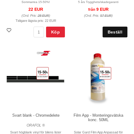
Sommarrea 15-50%!
5 års Trygghets/skadegaranti
22 EUR
9 EUR
från
(Ord. Pris:
28 EUR
)
(Ord. Pris:
57 EUR
)
Tidigare lägsta pris:
22 EUR
Köp
Svart blank - Chromedelete
Film App - Monteringsvätska
konc. 50ML
ORAFOL ®
Svart högblank vinyl för bilens lister
Solar Gard Film App Anpassad för