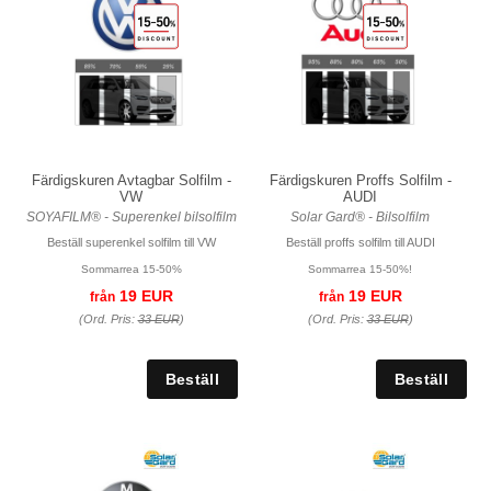
Färdigskuren Avtagbar Solfilm -
Färdigskuren Proffs Solfilm -
VW
AUDI
SOYAFILM® - Superenkel bilsolfilm
Solar Gard® - Bilsolfilm
Beställ superenkel solfilm till VW
Beställ proffs solfilm till AUDI
Sommarrea 15-50%
Sommarrea 15-50%!
19 EUR
19 EUR
från
från
(Ord. Pris:
33 EUR
)
(Ord. Pris:
33 EUR
)