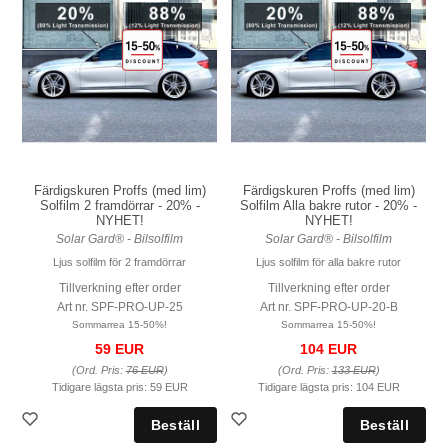
Färdigskuren Proffs (med lim)
Färdigskuren Proffs (med lim)
Solfilm 2 framdörrar - 20% -
Solfilm Alla bakre rutor - 20% -
NYHET!
NYHET!
Solar Gard® - Bilsolfilm
Solar Gard® - Bilsolfilm
Ljus solfilm för 2 framdörrar
Ljus solfilm för alla bakre rutor
Tillverkning efter order
Tillverkning efter order
Art nr. SPF-PRO-UP-25
Art nr. SPF-PRO-UP-20-B
Sommarrea 15-50%!
Sommarrea 15-50%!
59 EUR
104 EUR
(Ord. Pris:
76 EUR
)
(Ord. Pris:
133 EUR
)
Tidigare lägsta pris:
59 EUR
Tidigare lägsta pris:
104 EUR