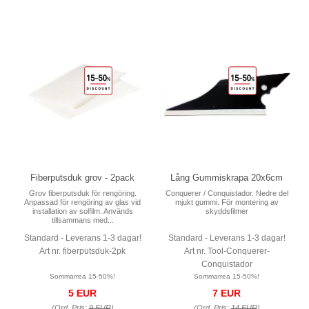
Fiberputsduk grov - 2pack
Lång Gummiskrapa 20x6cm
Grov fiberputsduk för rengöring.
Conquerer / Conquistador. Nedre del
Anpassad för rengöring av glas vid
mjukt gummi. För montering av
installation av solfilm. Används
skyddsfilmer
tillsammans med...
Standard - Leverans 1-3 dagar!
Standard - Leverans 1-3 dagar!
Art nr. fiberputsduk-2pk
Art nr. Tool-Conquerer-
Conquistador
Sommarrea 15-50%!
Sommarrea 15-50%!
5 EUR
7 EUR
(Ord. Pris:
9 EUR
)
(Ord. Pris:
14 EUR
)