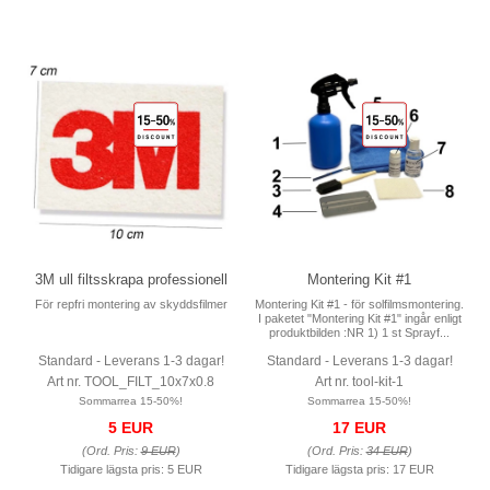
3M ull filtsskrapa professionell
Montering Kit #1
För repfri montering av skyddsfilmer
Montering Kit #1 - för solfilmsmontering.
I paketet "Montering Kit #1" ingår enligt
produktbilden :NR 1) 1 st Sprayf...
Standard - Leverans 1-3 dagar!
Standard - Leverans 1-3 dagar!
Art nr. TOOL_FILT_10x7x0.8
Art nr. tool-kit-1
Sommarrea 15-50%!
Sommarrea 15-50%!
5 EUR
17 EUR
(Ord. Pris:
9 EUR
)
(Ord. Pris:
34 EUR
)
Tidigare lägsta pris:
5 EUR
Tidigare lägsta pris:
17 EUR