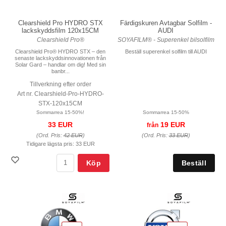
Färdigskuren Avtagbar Solfilm -
Clearshield Pro HYDRO STX
AUDI
lackskyddsfilm 120x15CM
SOYAFILM® - Superenkel bilsolfilm
Clearshield Pro®
Beställ superenkel solfilm till AUDI
Clearshield Pro® HYDRO STX – den
senaste lackskyddsinnovationen från
Solar Gard – handlar om dig! Med sin
banbr...
Tillverkning efter order
Art nr. Clearshield-Pro-HYDRO-
STX-120x15CM
Sommarrea 15-50%
Sommarrea 15-50%!
19 EUR
33 EUR
från
(Ord. Pris:
33 EUR
)
(Ord. Pris:
42 EUR
)
Tidigare lägsta pris:
33 EUR
Köp