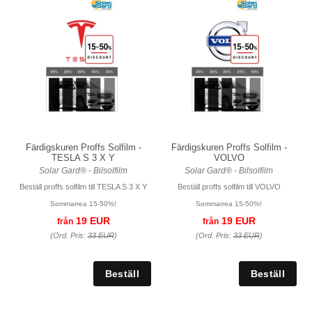
Färdigskuren Proffs Solfilm -
Färdigskuren Proffs Solfilm -
TESLA S 3 X Y
VOLVO
Solar Gard® - Bilsolfilm
Solar Gard® - Bilsolfilm
Beställ proffs solfilm till TESLA S 3 X Y
Beställ proffs solfilm till VOLVO
Sommarrea 15-50%!
Sommarrea 15-50%!
19 EUR
19 EUR
från
från
(Ord. Pris:
33 EUR
)
(Ord. Pris:
33 EUR
)