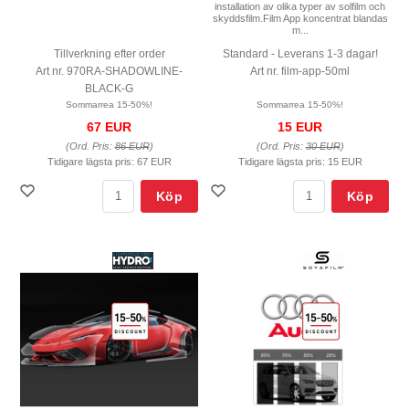
installation av olika typer av solfilm och
skyddsfilm.Film App koncentrat blandas
m...
Tillverkning efter order
Standard - Leverans 1-3 dagar!
Art nr. 970RA-SHADOWLINE-
Art nr. film-app-50ml
BLACK-G
Sommarrea 15-50%!
Sommarrea 15-50%!
67 EUR
15 EUR
(Ord. Pris:
86 EUR
)
(Ord. Pris:
30 EUR
)
Tidigare lägsta pris:
67 EUR
Tidigare lägsta pris:
15 EUR
Köp
Köp