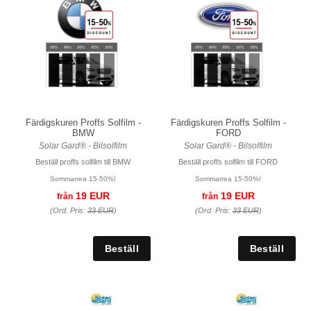
Färdigskuren Proffs Solfilm -
Färdigskuren Proffs Solfilm -
BMW
FORD
Solar Gard® - Bilsolfilm
Solar Gard® - Bilsolfilm
Beställ proffs solfilm till BMW
Beställ proffs solfilm till FORD
Sommarrea 15-50%!
Sommarrea 15-50%!
19 EUR
19 EUR
från
från
(Ord. Pris:
33 EUR
)
(Ord. Pris:
33 EUR
)