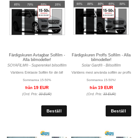
Färdigskuren Avtagbar Solfilm -
Färdigskuren Proffs Solfilm - Alla
Alla bilmodeller!
bilmodeller!
SOYAFILM® - Superenkel bilsolfilm
Solar Gard® - Bilsolfilm
Världens Enklaste Solfilm för din bil!
Världens mest använda solfilm av proffs
Sommarrea 15-50%
Sommarrea 15-50%!
19 EUR
19 EUR
från
från
(Ord. Pris:
33 EUR
)
(Ord. Pris:
33 EUR
)