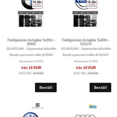
Färdigskuren Avtagbar Solfilm -
Färdigskuren Avtagbar Solfilm -
BMW
VOLVO
SOYAFILM® - Superenkel bilsolfilm
SOYAFILM® - Superenkel bilsolfilm
Beställ superenkel solfilm till BMW!
Beställ superenkel solfilm till VOLVO!
Sommarrea 15-50%
Sommarrea 15-50%
19 EUR
19 EUR
från
från
(Ord. Pris:
33 EUR
)
(Ord. Pris:
33 EUR
)