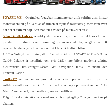
SOYAFILM®
- Originalet. Avtagbar, återmonterbar unik solfilm utan klister
monteras enkelt på alla bilar, då filmen är mjuk så följer den glasets form även
när det är extremt böjt. Kan monteras av och på hur mycket du vill.
Solar Gard® Galaxie
är solskyddsfilmen som ger den extra exklusiva looken
på din bil. Filmen klarar formning på avancerade böjda glas, har ett
repskyddande lager och har helt optisk klar sikt innifrån bilen.
Solfilm färdigskuren toning alla bilar och märken - SOYAFILM ® och Solar
Gard® Galaxie är metallfria och stör därför inte bilens moderna viktiga
elektroniska, utrustningar såsom GPS, navigation, radio, TV, mobil och
kommunikation.
TintGel™
är vår unika produkt som sätter pricken över i på din
solfilmsinstallation. TintGel™ är en gel som läggs på rasterkanterna "Dot
Matrix" som en utfyllnad mellan glaset och solfilmen.
Frågor? Tveka inte att chatta med oss, vi är tillgängliga 7 dagar i veckan på
chatten.