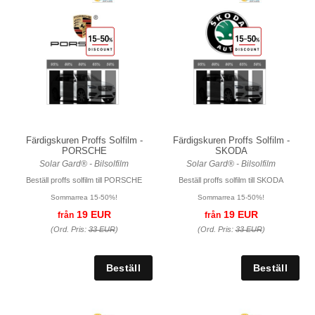
Färdigskuren Proffs Solfilm -
Färdigskuren Proffs Solfilm -
PORSCHE
SKODA
Solar Gard® - Bilsolfilm
Solar Gard® - Bilsolfilm
Beställ proffs solfilm till PORSCHE
Beställ proffs solfilm till SKODA
Sommarrea 15-50%!
Sommarrea 15-50%!
19 EUR
19 EUR
från
från
(Ord. Pris:
33 EUR
)
(Ord. Pris:
33 EUR
)