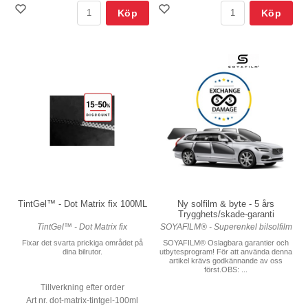
Köp
Köp
TintGel™ - Dot Matrix fix 100ML
Ny solfilm & byte - 5 års
Trygghets/skade-garanti
TintGel™ - Dot Matrix fix
SOYAFILM® - Superenkel bilsolfilm
Fixar det svarta prickiga området på
SOYAFILM® Oslagbara garantier och
dina bilrutor.
utbytesprogram! För att använda denna
artikel krävs godkännande av oss
först.OBS: ...
Tillverkning efter order
Art nr. dot-matrix-tintgel-100ml