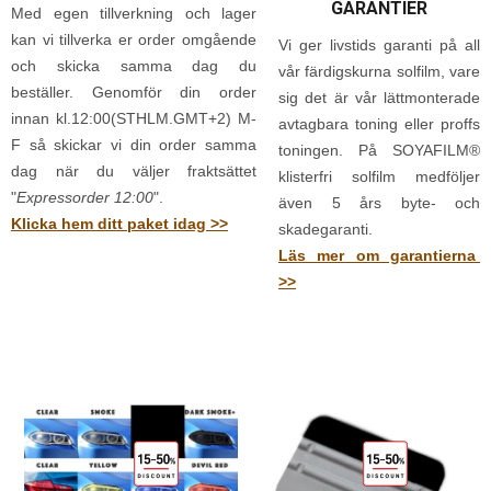
GARANTIER
Med egen tillverkning och lager
kan vi tillverka er order omgående
Vi ger livstids garanti på all
och skicka samma dag du
vår färdigskurna solfilm, vare
beställer. Genomför din order
sig det är vår lättmonterade
innan kl.12:00(STHLM.GMT+2) M-
avtagbara toning eller proffs
F så skickar vi din order samma
toningen. På SOYAFILM®
dag när du väljer fraktsättet
klisterfri solfilm medföljer
"
Expressorder 12:00
".
även 5 års byte- och
Klicka hem ditt paket idag >>
skadegaranti.
Läs mer om garantierna
>>