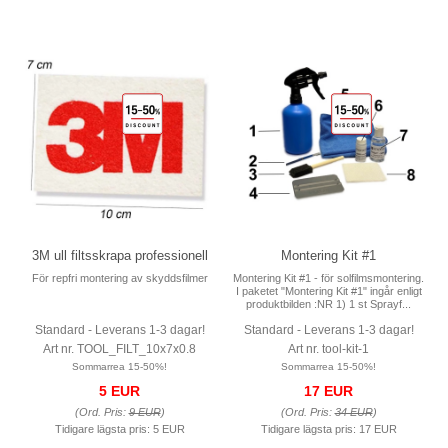
3M ull filtsskrapa professionell
Montering Kit #1
För repfri montering av skyddsfilmer
Montering Kit #1 - för solfilmsmontering.
I paketet "Montering Kit #1" ingår enligt
produktbilden :NR 1) 1 st Sprayf...
Standard - Leverans 1-3 dagar!
Standard - Leverans 1-3 dagar!
Art nr. TOOL_FILT_10x7x0.8
Art nr. tool-kit-1
Sommarrea 15-50%!
Sommarrea 15-50%!
5 EUR
17 EUR
(Ord. Pris:
9 EUR
)
(Ord. Pris:
34 EUR
)
Tidigare lägsta pris:
5 EUR
Tidigare lägsta pris:
17 EUR