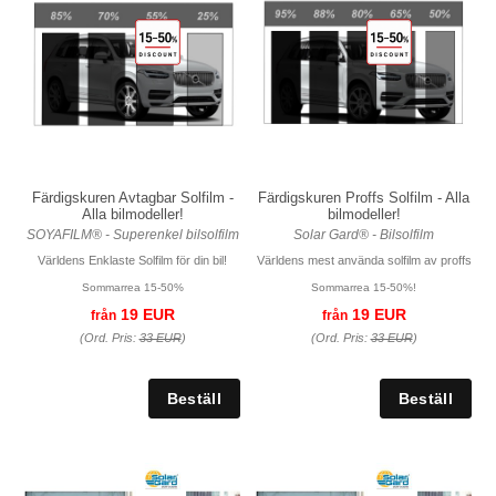
Färdigskuren Avtagbar Solfilm -
Färdigskuren Proffs Solfilm - Alla
Alla bilmodeller!
bilmodeller!
SOYAFILM® - Superenkel bilsolfilm
Solar Gard® - Bilsolfilm
Världens Enklaste Solfilm för din bil!
Världens mest använda solfilm av proffs
Sommarrea 15-50%
Sommarrea 15-50%!
19 EUR
19 EUR
från
från
(Ord. Pris:
33 EUR
)
(Ord. Pris:
33 EUR
)