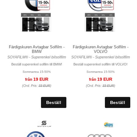
Färdigskuren Avtagbar Solfilm -
Färdigskuren Avtagbar Solfilm -
BMW
VOLVO
SOYAFILM® - Superenkel bilsolfilm
SOYAFILM® - Superenkel bilsolfilm
Beställ superenkel solfilm till BMW!
Beställ superenkel solfilm till VOLVO!
Sommarrea 15-50%
Sommarrea 15-50%
19 EUR
19 EUR
från
från
(Ord. Pris:
33 EUR
)
(Ord. Pris:
33 EUR
)