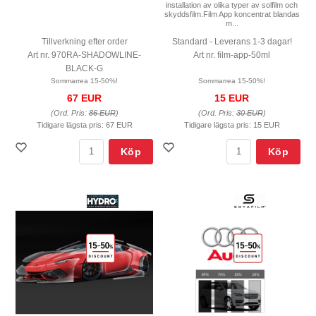
installation av olika typer av solfilm och
skyddsfilm.Film App koncentrat blandas
m...
Tillverkning efter order
Standard - Leverans 1-3 dagar!
Art nr. 970RA-SHADOWLINE-
Art nr. film-app-50ml
BLACK-G
Sommarrea 15-50%!
Sommarrea 15-50%!
67 EUR
15 EUR
(Ord. Pris:
86 EUR
)
(Ord. Pris:
30 EUR
)
Tidigare lägsta pris:
67 EUR
Tidigare lägsta pris:
15 EUR
Köp
Köp