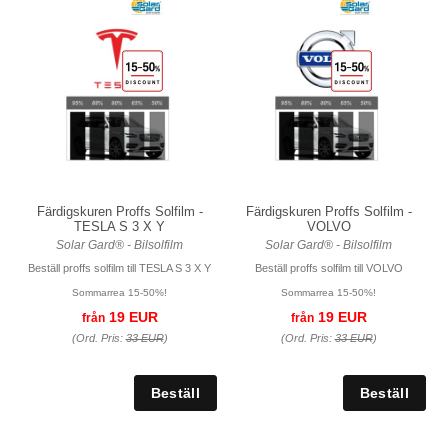
Färdigskuren Proffs Solfilm -
Färdigskuren Proffs Solfilm -
TESLA S 3 X Y
VOLVO
Solar Gard® - Bilsolfilm
Solar Gard® - Bilsolfilm
Beställ proffs solfilm till TESLA S 3 X Y
Beställ proffs solfilm till VOLVO
Sommarrea 15-50%!
Sommarrea 15-50%!
19 EUR
19 EUR
från
från
(Ord. Pris:
33 EUR
)
(Ord. Pris:
33 EUR
)