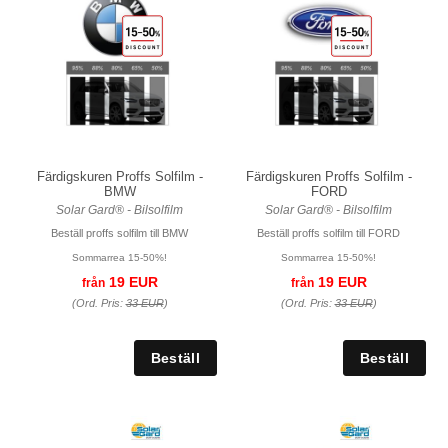
Färdigskuren Proffs Solfilm -
Färdigskuren Proffs Solfilm -
BMW
FORD
Solar Gard® - Bilsolfilm
Solar Gard® - Bilsolfilm
Beställ proffs solfilm till BMW
Beställ proffs solfilm till FORD
Sommarrea 15-50%!
Sommarrea 15-50%!
19 EUR
19 EUR
från
från
(Ord. Pris:
33 EUR
)
(Ord. Pris:
33 EUR
)