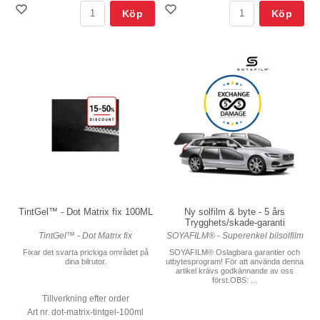
Köp
Köp
TintGel™ - Dot Matrix fix 100ML
Ny solfilm & byte - 5 års
Trygghets/skade-garanti
TintGel™ - Dot Matrix fix
SOYAFILM® - Superenkel bilsolfilm
Fixar det svarta prickiga området på
SOYAFILM® Oslagbara garantier och
dina bilrutor.
utbytesprogram! För att använda denna
artikel krävs godkännande av oss
först.OBS: ...
Tillverkning efter order
Art nr. dot-matrix-tintgel-100ml