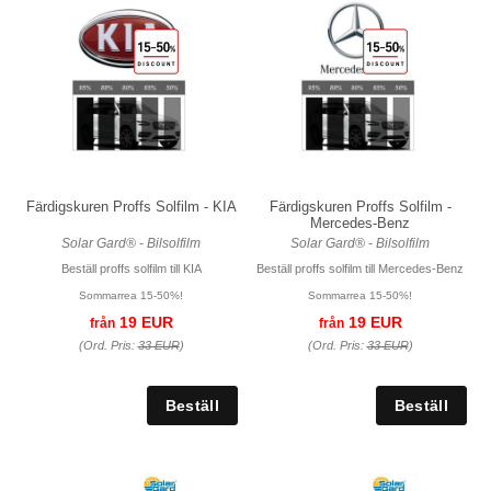
Färdigskuren Proffs Solfilm - KIA
Färdigskuren Proffs Solfilm -
Mercedes-Benz
Solar Gard® - Bilsolfilm
Solar Gard® - Bilsolfilm
Beställ proffs solfilm till KIA
Beställ proffs solfilm till Mercedes-Benz
Sommarrea 15-50%!
Sommarrea 15-50%!
19 EUR
19 EUR
från
från
(Ord. Pris:
33 EUR
)
(Ord. Pris:
33 EUR
)