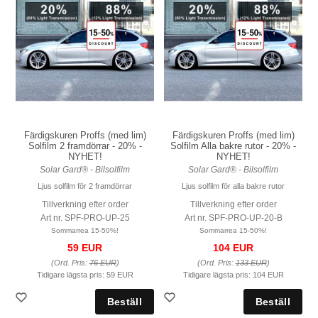
Färdigskuren Proffs (med lim)
Färdigskuren Proffs (med lim)
Solfilm 2 framdörrar - 20% -
Solfilm Alla bakre rutor - 20% -
NYHET!
NYHET!
Solar Gard® - Bilsolfilm
Solar Gard® - Bilsolfilm
Ljus solfilm för 2 framdörrar
Ljus solfilm för alla bakre rutor
Tillverkning efter order
Tillverkning efter order
Art nr. SPF-PRO-UP-25
Art nr. SPF-PRO-UP-20-B
Sommarrea 15-50%!
Sommarrea 15-50%!
59 EUR
104 EUR
(Ord. Pris:
76 EUR
)
(Ord. Pris:
133 EUR
)
Tidigare lägsta pris:
59 EUR
Tidigare lägsta pris:
104 EUR