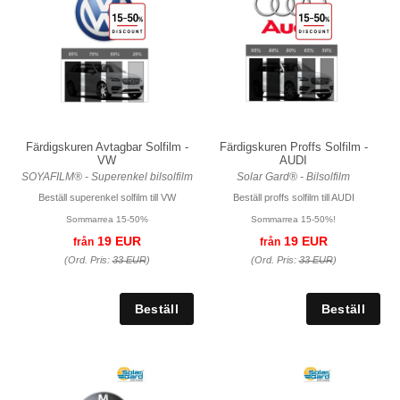
Färdigskuren Avtagbar Solfilm -
Färdigskuren Proffs Solfilm -
VW
AUDI
SOYAFILM® - Superenkel bilsolfilm
Solar Gard® - Bilsolfilm
Beställ superenkel solfilm till VW
Beställ proffs solfilm till AUDI
Sommarrea 15-50%
Sommarrea 15-50%!
19 EUR
19 EUR
från
från
(Ord. Pris:
33 EUR
)
(Ord. Pris:
33 EUR
)