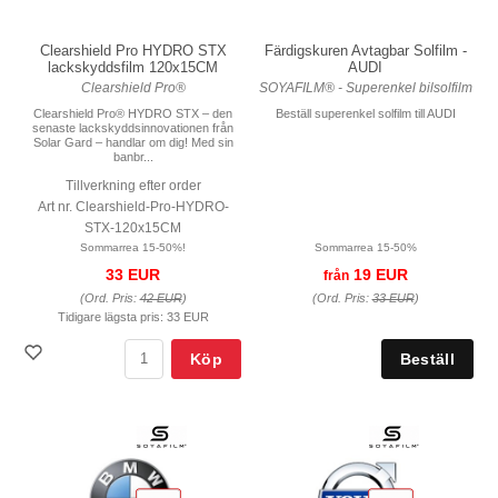
Färdigskuren Avtagbar Solfilm -
Clearshield Pro HYDRO STX
AUDI
lackskyddsfilm 120x15CM
SOYAFILM® - Superenkel bilsolfilm
Clearshield Pro®
Beställ superenkel solfilm till AUDI
Clearshield Pro® HYDRO STX – den
senaste lackskyddsinnovationen från
Solar Gard – handlar om dig! Med sin
banbr...
Tillverkning efter order
Art nr. Clearshield-Pro-HYDRO-
STX-120x15CM
Sommarrea 15-50%
Sommarrea 15-50%!
19 EUR
33 EUR
från
(Ord. Pris:
33 EUR
)
(Ord. Pris:
42 EUR
)
Tidigare lägsta pris:
33 EUR
Köp