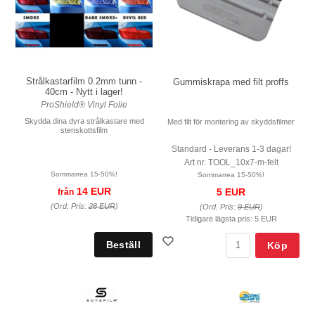
Strålkastarfilm 0.2mm tunn -
Gummiskrapa med filt proffs
40cm - Nytt i lager!
ProShield® Vinyl Folie
Skydda dina dyra strålkastare med
Med filt för montering av skyddsfilmer
stenskottsfilm
Standard - Leverans 1-3 dagar!
Art nr. TOOL_10x7-m-felt
Sommarrea 15-50%!
Sommarrea 15-50%!
14 EUR
5 EUR
från
(Ord. Pris:
28 EUR
)
(Ord. Pris:
9 EUR
)
Tidigare lägsta pris:
5 EUR
Köp