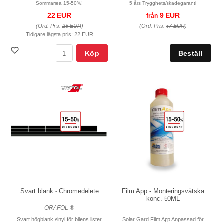
Sommarrea 15-50%!
5 års Trygghets/skadegaranti
22 EUR
9 EUR
från
(Ord. Pris:
28 EUR
)
(Ord. Pris:
57 EUR
)
Tidigare lägsta pris:
22 EUR
Köp
Svart blank - Chromedelete
Film App - Monteringsvätska
konc. 50ML
ORAFOL ®
Svart högblank vinyl för bilens lister
Solar Gard Film App Anpassad för