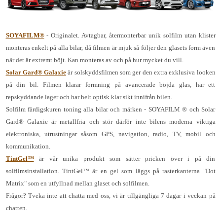
SOYAFILM®
- Originalet. Avtagbar, återmonterbar unik solfilm utan klister
monteras enkelt på alla bilar, då filmen är mjuk så följer den glasets form även
när det är extremt böjt. Kan monteras av och på hur mycket du vill.
Solar Gard® Galaxie
är solskyddsfilmen som ger den extra exklusiva looken
på din bil. Filmen klarar formning på avancerade böjda glas, har ett
repskyddande lager och har helt optisk klar sikt innifrån bilen.
Solfilm färdigskuren toning alla bilar och märken - SOYAFILM ® och Solar
Gard® Galaxie är metallfria och stör därför inte bilens moderna viktiga
elektroniska, utrustningar såsom GPS, navigation, radio, TV, mobil och
kommunikation.
TintGel™
är vår unika produkt som sätter pricken över i på din
solfilmsinstallation. TintGel™ är en gel som läggs på rasterkanterna "Dot
Matrix" som en utfyllnad mellan glaset och solfilmen.
Frågor? Tveka inte att chatta med oss, vi är tillgängliga 7 dagar i veckan på
chatten.