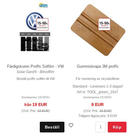
Färdigskuren Proffs Solfilm - VW
Gummiskrapa 3M proffs
Solar Gard® - Bilsolfilm
Beställ proffs solfilm till VW
För montering av skyddsfilmer
Standard - Leverans 1-3 dagar!
Art nr. TOOL_green_10x7
Sommarrea 15-50%!
Sommarrea 15-50%!
19 EUR
8 EUR
från
(Ord. Pris:
33 EUR
)
(Ord. Pris:
15 EUR
)
Tidigare lägsta pris:
8 EUR
Köp