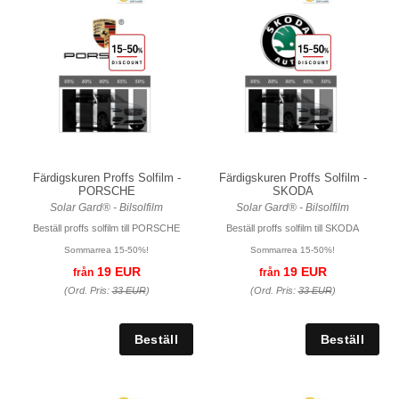
Färdigskuren Proffs Solfilm -
Färdigskuren Proffs Solfilm -
PORSCHE
SKODA
Solar Gard® - Bilsolfilm
Solar Gard® - Bilsolfilm
Beställ proffs solfilm till PORSCHE
Beställ proffs solfilm till SKODA
Sommarrea 15-50%!
Sommarrea 15-50%!
19 EUR
19 EUR
från
från
(Ord. Pris:
33 EUR
)
(Ord. Pris:
33 EUR
)