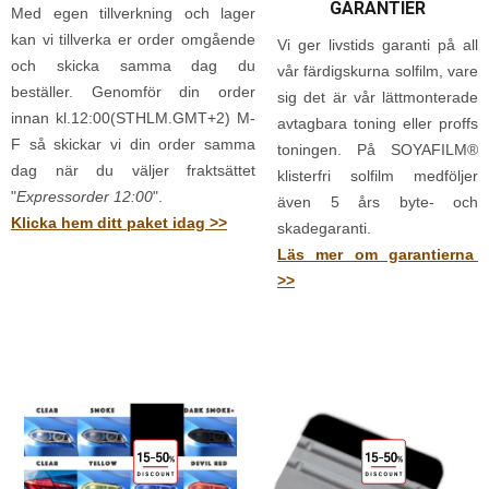
GARANTIER
Med egen tillverkning och lager
kan vi tillverka er order omgående
Vi ger livstids garanti på all
och skicka samma dag du
vår färdigskurna solfilm, vare
beställer. Genomför din order
sig det är vår lättmonterade
innan kl.12:00(STHLM.GMT+2) M-
avtagbara toning eller proffs
F så skickar vi din order samma
toningen. På SOYAFILM®
dag när du väljer fraktsättet
klisterfri solfilm medföljer
"
Expressorder 12:00
".
även 5 års byte- och
Klicka hem ditt paket idag >>
skadegaranti.
Läs mer om garantierna
>>