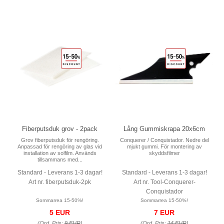
Fiberputsduk grov - 2pack
Lång Gummiskrapa 20x6cm
Grov fiberputsduk för rengöring.
Conquerer / Conquistador. Nedre del
Anpassad för rengöring av glas vid
mjukt gummi. För montering av
installation av solfilm. Används
skyddsfilmer
tillsammans med...
Standard - Leverans 1-3 dagar!
Standard - Leverans 1-3 dagar!
Art nr. fiberputsduk-2pk
Art nr. Tool-Conquerer-
Conquistador
Sommarrea 15-50%!
Sommarrea 15-50%!
5 EUR
7 EUR
(Ord. Pris:
9 EUR
)
(Ord. Pris:
14 EUR
)