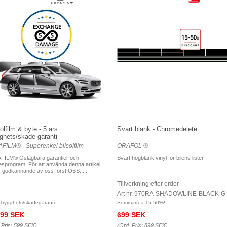
olfilm & byte - 5 års
Svart blank - Chromedelete
ghets/skade-garanti
FILM® - Superenkel bilsolfilm
ORAFOL ®
FILM® Oslagbara garantier och
Svart högblank vinyl för bilens lister
esprogram! För att använda denna artikel
 godkännande av oss först.OBS: ...
Tillverkning efter order
Art nr. 970RA-SHADOWLINE-BLACK-G
 Trygghets/skadegaranti
Sommarrea 15-50%!
99 SEK
699 SEK
 Pris:
599 SEK
)
(Ord. Pris:
899 SEK
)