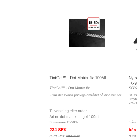
TintGel™ - Dot Matrix fix 100ML
Ny s
Tryg
TintGel™ - Dot Matrix fix
SOYA
Fixar det svarta prickiga området på dina bilrutor.
SOYA
utbyt
krävs
Tillverkning efter order
Art nr. dot-matrix-tintgel-100ml
Sommarrea 15-50%!
5 års
234 SEK
från
(Ord. Pris:
299 SEK
)
(Ord.