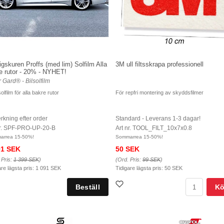
igskuren Proffs (med lim) Solfilm Alla
3M ull filtsskrapa professionell
e rutor - 20% - NYHET!
 Gard® - Bilsolfilm
olfilm för alla bakre rutor
För repfri montering av skyddsfilmer
erkning efter order
Standard - Leverans 1-3 dagar!
nr. SPF-PRO-UP-20-B
Art nr. TOOL_FILT_10x7x0.8
arrea 15-50%!
Sommarrea 15-50%!
91 SEK
50 SEK
 Pris:
1 399 SEK
)
(Ord. Pris:
99 SEK
)
are lägsta pris:
1 091 SEK
Tidigare lägsta pris:
50 SEK
K