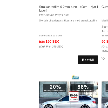
Strålkastarfilm 0.2mm tunn - 40cm - Nytt i
Gumm
lager!
ProShield® Vinyl Folie
Skydda dina dyra strålkastare med stenskottsfilm
Med f
Stan
Art 
Sommarrea 15-50%!
Somm
150 SEK
50 
från
(Ord. Pris:
299 SEK
)
(Ord.
Tidig