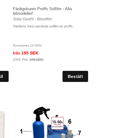
Färdigskuren Proffs Solfilm - Alla
bilmodeller!
Solar Gard® - Bilsolfilm
Världens mest använda solfilm av proffs
Sommarrea 15-50%!
195 SEK
från
(Ord. Pris:
349 SEK
)