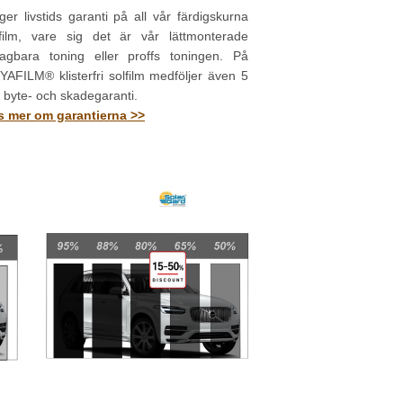
ger livstids garanti på all vår färdigskurna
lfilm, vare sig det är vår lättmonterade
tagbara toning eller proffs toningen. På
AFILM® klisterfri solfilm medföljer även 5
 byte- och skadegaranti.
s mer om garantierna >>