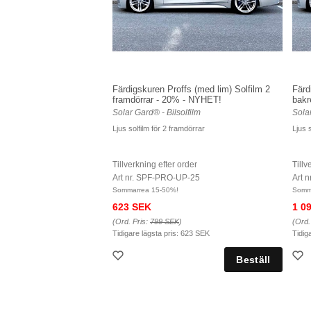
Färdigskuren Proffs (med lim) Solfilm 2
Färd
framdörrar - 20% - NYHET!
bakr
Solar Gard® - Bilsolfilm
Solar
Ljus solfilm för 2 framdörrar
Ljus s
Tillverkning efter order
Tillv
Art nr. SPF-PRO-UP-25
Art 
Sommarrea 15-50%!
Somm
623 SEK
1 0
(Ord. Pris:
799 SEK
)
(Ord.
Tidigare lägsta pris:
623 SEK
Tidig