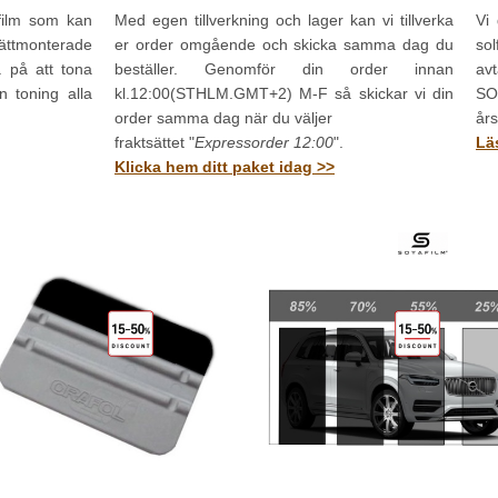
olfilm som kan
Med egen tillverkning och lager kan vi tillverka
Vi 
ttmonterade
er order omgående och skicka samma dag du
so
a på att tona
beställer. Genomför din order innan
av
n toning alla
kl.12:00(STHLM.GMT+2) M-F så skickar vi din
SOY
order samma dag när du väljer
års
fraktsättet "
Expressorder 12:00
".
Lä
Klicka hem ditt paket idag >>