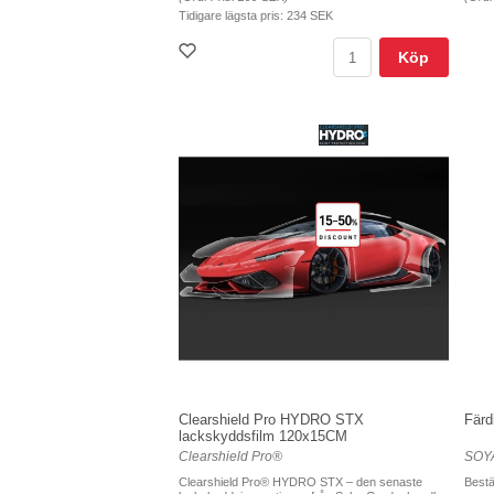
Tidigare lägsta pris:
234 SEK
Köp
Clearshield Pro HYDRO STX
Färd
lackskyddsfilm 120x15CM
Clearshield Pro®
SOYA
Clearshield Pro® HYDRO STX – den senaste
Bestäl