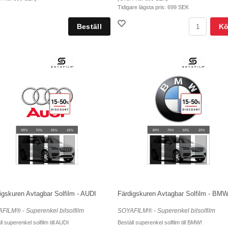
Tidigare lägsta pris:
699 SEK
K
igskuren Avtagbar Solfilm - AUDI
Färdigskuren Avtagbar Solfilm - BM
FILM® - Superenkel bilsolfilm
SOYAFILM® - Superenkel bilsolfilm
l superenkel solfilm till AUDI
Beställ superenkel solfilm till BMW!