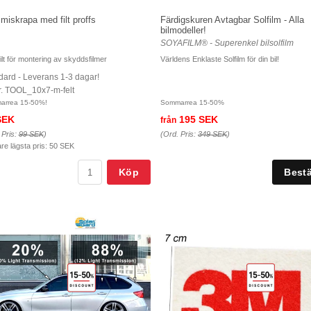
iskrapa med filt proffs
Färdigskuren Avtagbar Solfilm - Alla
bilmodeller!
SOYAFILM® - Superenkel bilsolfilm
ilt för montering av skyddsfilmer
Världens Enklaste Solfilm för din bil!
dard - Leverans 1-3 dagar!
nr. TOOL_10x7-m-felt
arrea 15-50%!
Sommarrea 15-50%
SEK
195 SEK
från
 Pris:
99 SEK
)
(Ord. Pris:
349 SEK
)
are lägsta pris:
50 SEK
Köp