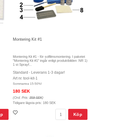
Montering Kit #1
Montering Kit #1 - för solfilmsmontering. I paketet
"Montering Kit #1" ingår enligt produktbilden :NR 1)
1 st Sprayf...
Standard - Leverans 1-3 dagar!
Art nr. tool-kit-1
Sommarrea 15-50%!
180 SEK
(Ord. Pris:
359 SEK
)
Tidigare lägsta pris:
180 SEK
öp
Köp