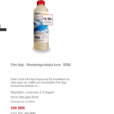
Film App - Monteringsvätska konc. 50ML
Solar Gard Film App Anpassad för installation av
olika typer av solfilm och skyddsfilm.Film App
koncentrat blandas m...
Standard - Leverans 1-3 dagar!
Art nr. film-app-50ml
Sommarrea 15-50%!
155 SEK
(Ord. Pris:
311 SEK
)