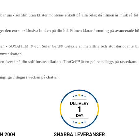
bar unik solfilm utan klister monteras enkelt på alla bilar, då filmen är mjuk så föl
r den extra exklusiva looken på din bil. Filmen klarar formning på avancerade böj
rken - SOYAFILM ® och Solar Gard® Galaxie är metallfria och stör därför inte bil
ommunikation.
en över i på din solfilmsinstallation. TintGel™ är en gel som läggs på rasterkant
gängliga 7 dagar i veckan på chatten.
N 2004
SNABBA LEVERANSER