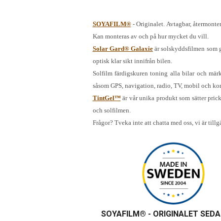
SOYAFILM®
- Originalet. Avtagbar, återmonter
Kan monteras av och på hur mycket du vill.
Solar Gard® Galaxie
är solskyddsfilmen som ge
optisk klar sikt innifrån bilen.
Solfilm färdigskuren toning alla bilar och mä
såsom GPS, navigation, radio, TV, mobil och k
TintGel™
är vår unika produkt som sätter prick
och solfilmen.
Frågor? Tveka inte att chatta med oss, vi är till
SOYAFILM®
- ORIGINALET SEDA