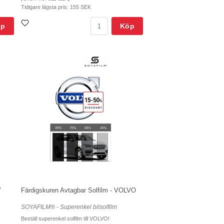
Tidigare lägsta pris:
155 SEK
öp
Köp
W
Färdigskuren Avtagbar Solfilm - VOLVO
SOYAFILM® - Superenkel bilsolfilm
Beställ superenkel solfilm till VOLVO!