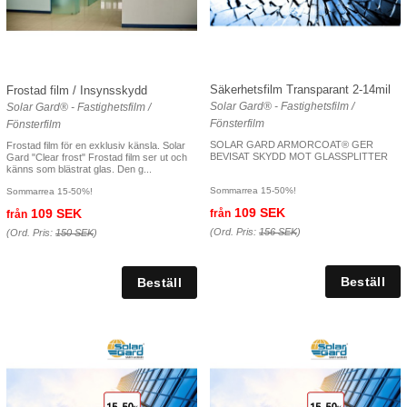
Säkerhetsfilm Transparant 2-14mil
Frostad film / Insynsskydd
Solar Gard® - Fastighetsfilm /
Solar Gard® - Fastighetsfilm /
Fönsterfilm
Fönsterfilm
SOLAR GARD ARMORCOAT® GER
Frostad film för en exklusiv känsla. Solar
BEVISAT SKYDD MOT GLASSPLITTER
Gard "Clear frost" Frostad film ser ut och
känns som blästrat glas. Den g...
Sommarrea 15-50%!
Sommarrea 15-50%!
109 SEK
109 SEK
från
från
(Ord. Pris:
156 SEK
)
(Ord. Pris:
150 SEK
)