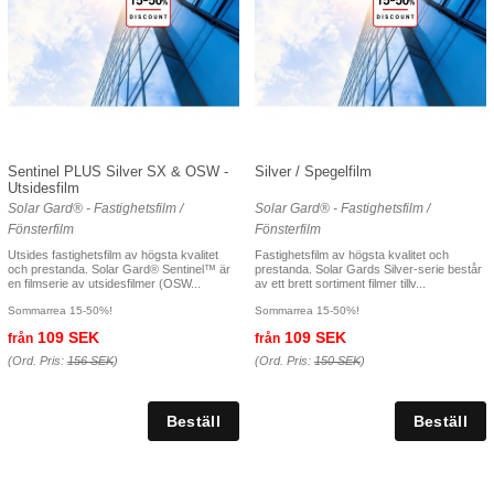
Sentinel PLUS Silver SX & OSW -
Silver / Spegelfilm
Utsidesfilm
Solar Gard® - Fastighetsfilm /
Solar Gard® - Fastighetsfilm /
Fönsterfilm
Fönsterfilm
Utsides fastighetsfilm av högsta kvalitet
Fastighetsfilm av högsta kvalitet och
och prestanda. Solar Gard® Sentinel™ är
prestanda. Solar Gards Silver-serie består
en filmserie av utsidesfilmer (OSW...
av ett brett sortiment filmer tillv...
Sommarrea 15-50%!
Sommarrea 15-50%!
109 SEK
109 SEK
från
från
(Ord. Pris:
156 SEK
)
(Ord. Pris:
150 SEK
)