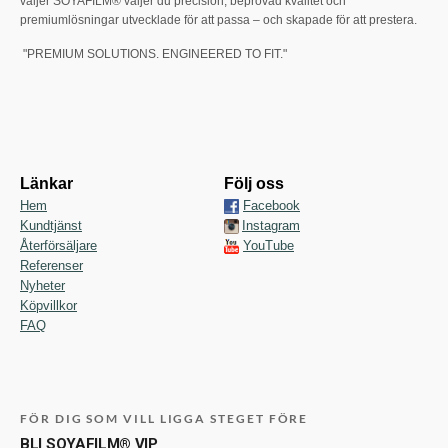
väljer SOYAFILM® väljer du precision, beprövad kvalitet och
premiumlösningar utvecklade för att passa – och skapade för att prestera.
"PREMIUM SOLUTIONS. ENGINEERED TO FIT."
Länkar
Följ oss
Hem
Facebook
Kundtjänst
Instagram
Återförsäljare
YouTube
Referenser
Nyheter
Köpvillkor
FAQ
FÖR DIG SOM VILL LIGGA STEGET FÖRE
BLI SOYAFILM® VIP