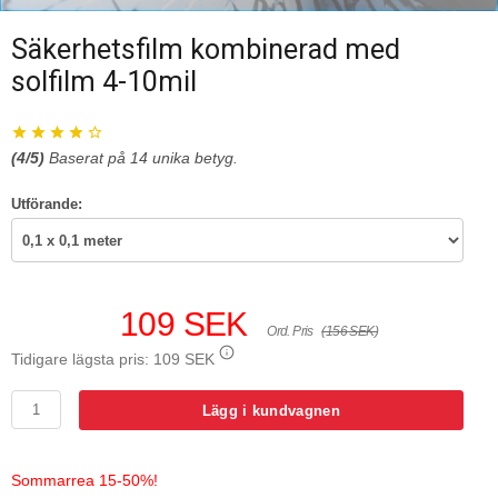
Säkerhetsfilm kombinerad med
solfilm 4-10mil
(
4
/5)
Baserat på
14
unika betyg.
Utförande:
109 SEK
Ord. Pris
(156 SEK)
Tidigare lägsta pris:
109 SEK
Lägg i kundvagnen
Sommarrea 15-50%!