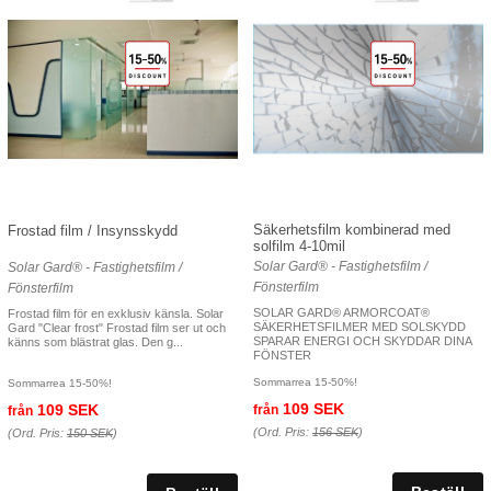
Säkerhetsfilm kombinerad med
Frostad film / Insynsskydd
solfilm 4-10mil
Solar Gard® - Fastighetsfilm /
Solar Gard® - Fastighetsfilm /
Fönsterfilm
Fönsterfilm
SOLAR GARD® ARMORCOAT®
Frostad film för en exklusiv känsla. Solar
SÄKERHETSFILMER MED SOLSKYDD
Gard "Clear frost" Frostad film ser ut och
SPARAR ENERGI OCH SKYDDAR DINA
känns som blästrat glas. Den g...
FÖNSTER
Sommarrea 15-50%!
Sommarrea 15-50%!
109 SEK
109 SEK
från
från
(Ord. Pris:
156 SEK
)
(Ord. Pris:
150 SEK
)