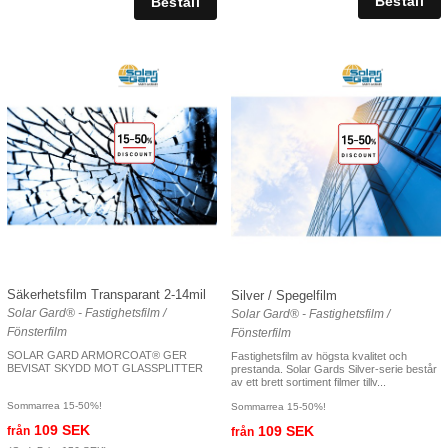
Säkerhetsfilm Transparant 2-14mil
Silver / Spegelfilm
Solar Gard® - Fastighetsfilm /
Solar Gard® - Fastighetsfilm /
Fönsterfilm
Fönsterfilm
SOLAR GARD ARMORCOAT® GER
Fastighetsfilm av högsta kvalitet och
BEVISAT SKYDD MOT GLASSPLITTER
prestanda. Solar Gards Silver-serie består
av ett brett sortiment filmer tillv...
Sommarrea 15-50%!
Sommarrea 15-50%!
109 SEK
109 SEK
från
från