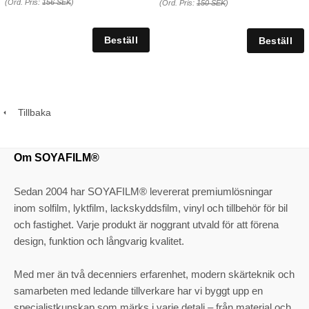
(Ord. Pris:
156 SEK
)
(Ord. Pris:
150 SEK
)
Tillbaka
Om SOYAFILM®
Sedan 2004 har SOYAFILM® levererat premiumlösningar
inom solfilm, lyktfilm, lackskyddsfilm, vinyl och tillbehör för bil
och fastighet. Varje produkt är noggrant utvald för att förena
design, funktion och långvarig kvalitet.
Med mer än två decenniers erfarenhet, modern skärteknik och
samarbeten med ledande tillverkare har vi byggt upp en
specialistkunskap som märks i varje detalj – från material och