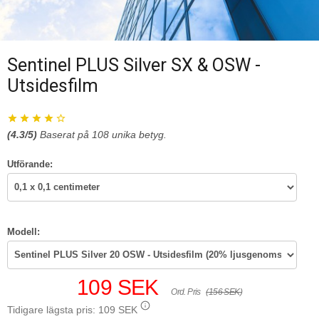
Sentinel PLUS Silver SX & OSW -
Utsidesfilm
(
4.3
/5)
Baserat på
108
unika betyg.
Utförande:
Modell:
109 SEK
Ord. Pris
(156 SEK)
Tidigare lägsta pris:
109 SEK