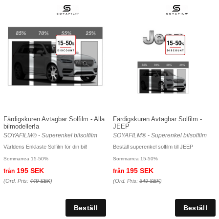
Färdigskuren Avtagbar Solfilm - Alla
Färdigskuren Avtagbar Solfilm -
bilmodeller!a
JEEP
SOYAFILM® - Superenkel bilsolfilm
SOYAFILM® - Superenkel bilsolfilm
Världens Enklaste Solfilm för din bil!
Beställ superenkel solfilm till JEEP
Sommarrea 15-50%
Sommarrea 15-50%
195 SEK
195 SEK
från
från
(Ord. Pris:
449 SEK
)
(Ord. Pris:
349 SEK
)