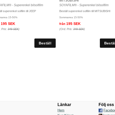
MITSUBISHI
FILM® - Superenkel bilsolfilm
SOYAFILM® - Superenkel bilsolfilm
ll superenkel solfilm till JEEP
Beställ superenkel solfilm till MITSUBISHI
arrea 15-50%
Sommarrea 15-50%
195 SEK
195 SEK
från
. Pris:
349 SEK
)
(Ord. Pris:
349 SEK
)
Länkar
Följ oss
Hem
Facebo