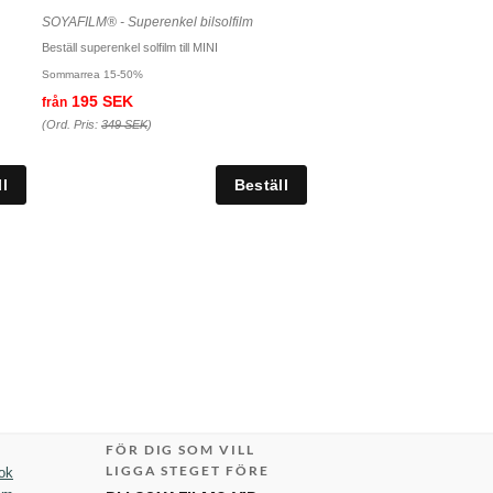
SOYAFILM® - Superenkel bilsolfilm
Beställ superenkel solfilm till MINI
Sommarrea 15-50%
195 SEK
från
(Ord. Pris:
349 SEK
)
FÖR DIG SOM VILL
LIGGA STEGET FÖRE
ok