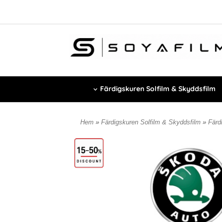
Färdigskuren Solfilm & Skyddsfilm
Hem
»
Färdigskuren Solfilm & Skyddsfilm
»
Färdi