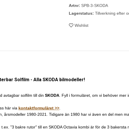
Artnr:
SPB-3-SKODA
Lagerstatus:
Tillverkning efter o
Wishlist
bar Solfilm - Alla SKODA bilmodeller!
d avtagbar solfilm till din
SKODA
. Fyll i formuläret, om vi behöver mer in
oss här via
kontaktformuläret >>
.
ärken, årsmodeller 1980-2021. Tidigare än 1980 har vi även en del men m
en. t.ex. "3 bakre rutor" till en SKODA Octavia kombi är för de 3 bakerst