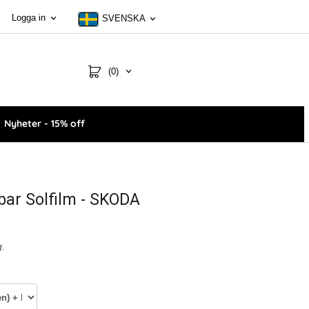
Logga in
SVENSKA
(0)
Nyheter - 15% off
bar Solfilm - SKODA
g.