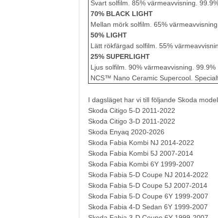
Svart solfilm. 85% värmeavvisning. 99.9
70% BLACK LIGHT
Mellan mörk solfilm. 65% värmeavvisnin
50% LIGHT
Lätt rökfärgad solfilm. 55% värmeavvisn
25% SUPERLIGHT
Ljus solfilm. 90% värmeavvisning. 99.9%
NCS™ Nano Ceramic Supercool. Specialfil
I dagsläget har vi till följande Skoda model
Skoda Citigo 5-D 2011-2022
Skoda Citigo 3-D 2011-2022
Skoda Enyaq 2020-2026
Skoda Fabia Kombi NJ 2014-2022
Skoda Fabia Kombi 5J 2007-2014
Skoda Fabia Kombi 6Y 1999-2007
Skoda Fabia 5-D Coupe NJ 2014-2022
Skoda Fabia 5-D Coupe 5J 2007-2014
Skoda Fabia 5-D Coupe 6Y 1999-2007
Skoda Fabia 4-D Sedan 6Y 1999-2007
Skoda Fabia 3-D Coupe 6Y 1999-2007