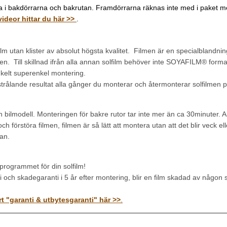
a i bakdörrarna och bakrutan. Framdörrarna räknas inte med i paket med
ideor hittar du här >>
.
 utan klister av absolut högsta kvalitet. Filmen är en specialblandnin
ilmen. Till skillnad ifrån alla annan solfilm behöver inte SOYAFILM® for
enkelt superenkel montering.
ande resultat alla gånger du monterar och återmonterar solfilmen på 
bilmodell. Monteringen för bakre rutor tar inte mer än ca 30minuter. All
ch förstöra filmen, filmen är så lätt att montera utan att det blir veck e
an.
rogrammet för din solfilm!
och skadegaranti i 5 år efter montering, blir en film skadad av någon 
rt "garanti & utbytesgaranti" här >>
.