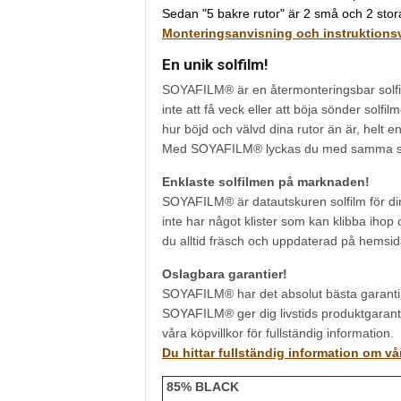
Sedan "5 bakre rutor" är 2 små och 2 stor
Monteringsanvisning och instruktionsv
En unik solfilm!
SOYAFILM® är en återmonteringsbar solfilm
inte att få veck eller att böja sönder solf
hur böjd och välvd dina rutor än är, helt 
Med SOYAFILM® lyckas du med samma strål
Enklaste solfilmen på marknaden!
SOYAFILM® är datautskuren solfilm för din 
inte har något klister som kan klibba ihop o
du alltid fräsch och uppdaterad på hemsid
Oslagbara garantier!
SOYAFILM® har det absolut bästa garantip
SOYAFILM® ger dig livstids produktgaranti 
våra köpvillkor för fullständig information.
Du hittar fullständig information om vå
85% BLACK