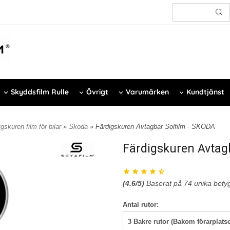
Skyddsfilm Rulle
Övrigt
Varumärken
Kundtjänst
gskuren film för bilar
»
Skoda
» Färdigskuren Avtagbar Solfilm - SKODA
Färdigskuren Avtag
(
4.6
/5)
Baserat på
74
unika bety
Antal rutor: