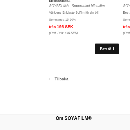
bilmodeller!a
SOYAFILM® - Superenkel bilsolfilm
SOYA
Världens Enklaste Solfilm för din bil!
Bestä
Sommarrea 15-50%
Somm
195 SEK
från
från
(Ord. Pris:
449 SEK
)
(Ord
Tillbaka
Om SOYAFILM®