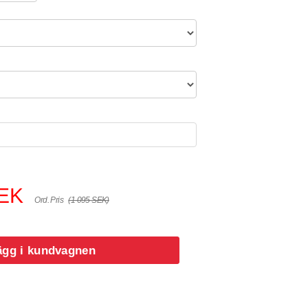
SEK
Ord. Pris
(1 095 SEK)
ägg i kundvagnen