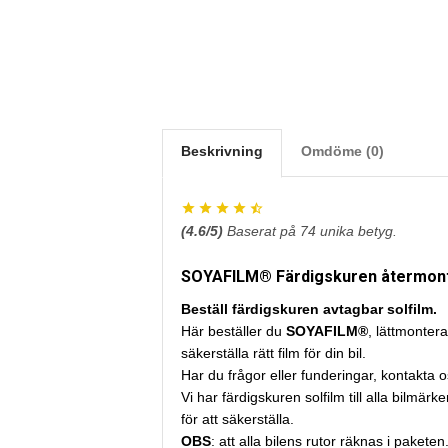
Beskrivning
Omdöme (0)
(
4.6
/5)
Baserat på
74
unika betyg.
SOYAFILM® Färdigskuren återmonter
Beställ färdigskuren avtagbar solfilm.
Här beställer du
SOYAFILM®
, lättmontera
säkerställa rätt film för din bil.
Har du frågor eller funderingar, kontakta 
Vi har färdigskuren solfilm till alla bilm
för att säkerställa.
OBS
: att alla bilens rutor räknas i paket