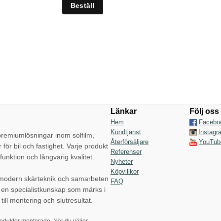
Länkar
Följ oss
Hem
Facebo
Kundtjänst
Instagr
emiumlösningar inom solfilm,
Återförsäljare
YouTub
r för bil och fastighet. Varje produkt
Referenser
funktion och långvarig kvalitet.
Nyheter
Köpvillkor
 modern skärteknik och samarbeten
FAQ
p en specialistkunskap som märks i
till montering och slutresultat.