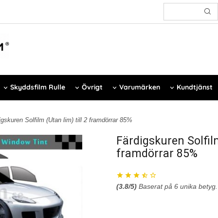
Skyddsfilm Rulle
Övrigt
Varumärken
Kundtjänst
igskuren Solfilm (Utan lim) till 2 framdörrar 85%
Färdigskuren Solfilm
framdörrar 85%
(
3.8
/5)
Baserat på
6
unika betyg.