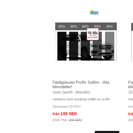
Färdigskuren Proffs Solfilm - Alla
Fä
bilmodeller!
bi
Solar Gard® - Bilsolfilm
SO
Världens mest använda solfilm av proffs
Vär
Sommarrea 15-50%!
So
195 SEK
från
fr
(Ord. Pris:
349 SEK
)
(Or