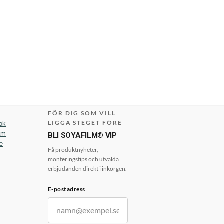
FÖR DIG SOM VILL
LIGGA STEGET FÖRE
ok
am
BLI SOYAFILM® VIP
e
Få produktnyheter,
monteringstips och utvalda
erbjudanden direkt i inkorgen.
E-postadress