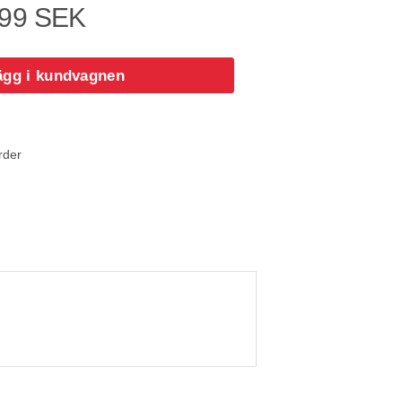
99 SEK
ägg i kundvagnen
rder