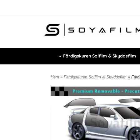
Färdigskuren Solfilm & Skyddsfilm
Hem
»
Färdigskuren Solfilm & Skyddsfilm
» Färd