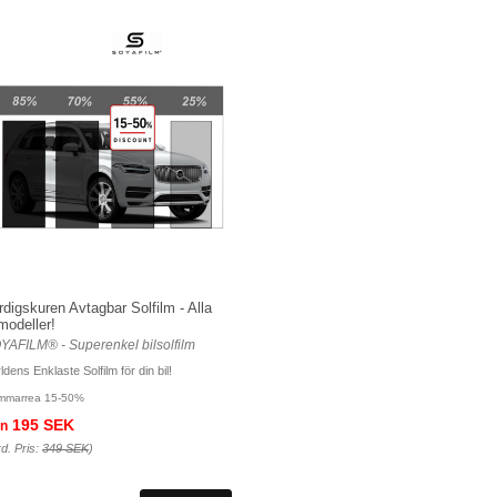
rdigskuren Avtagbar Solfilm - Alla
lmodeller!
YAFILM® - Superenkel bilsolfilm
ldens Enklaste Solfilm för din bil!
mmarrea 15-50%
195 SEK
ån
d. Pris:
349 SEK
)