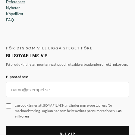
Referenser
Nyheter
Köpvillkor
FAQ
FÖR DIG SOM VILL LIGGA STEGET FÖRE
BLI SOYAFILM® VIP
Få produktnyheter, monteringstips och utvalda erbjudanden direkt i inkorgen.
E-postadress
Jag godkänner att SOYAFILM® använder min e-postadress för
marknadsföring. Jag kan när som helst avsluta prenumerationen.
Läs
villkoren
BLI VIP