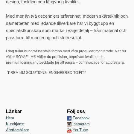
design, funktion och långvarig kvalitet.
Med mer än två decenniers erfarenhet, modern skärteknik och
samarbeten med ledande tillverkare har vi byggt upp en
specialistkunskap som märks i varje detalj – från material och
passform till montering och slutresultat.
I dag rullar hundratusentals fordon med våra produkter monterade. När du
väljer SOYAFILM® väljer du precision, beprövad kvalitet och
premiumlösningar utvecklade för att passa – och skapade för att prestera.
"PREMIUM SOLUTIONS. ENGINEERED TO FIT."
Länkar
Följ oss
Hem
Facebook
Kundtjänst
Instagram
Återförsäljare
YouTube