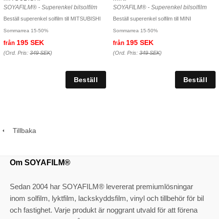
SOYAFILM® - Superenkel bilsolfilm
SOYAFILM® - Superenkel bilsolfilm
Beställ superenkel solfilm till MITSUBISHI
Beställ superenkel solfilm till MINI
Sommarrea 15-50%
Sommarrea 15-50%
195 SEK
195 SEK
från
från
(Ord. Pris:
349 SEK
)
(Ord. Pris:
349 SEK
)
Tillbaka
Om SOYAFILM®
Sedan 2004 har SOYAFILM® levererat premiumlösningar
inom solfilm, lyktfilm, lackskyddsfilm, vinyl och tillbehör för bil
och fastighet. Varje produkt är noggrant utvald för att förena