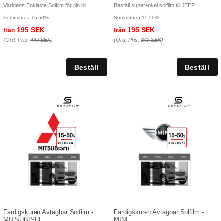
Världens Enklaste Solfilm för din bil!
Beställ superenkel solfilm till JEEP
Sommarrea 15-50%
Sommarrea 15-50%
195 SEK
195 SEK
från
från
(Ord. Pris:
449 SEK
)
(Ord. Pris:
349 SEK
)
Färdigskuren Avtagbar Solfilm -
Färdigskuren Avtagbar Solfilm -
MITSUBISHI
MINI