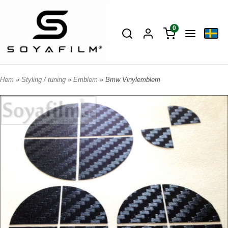
0
Hem
»
Styling / tuning
»
Emblem
» Bmw Vinylemblem