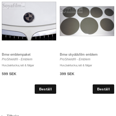
Bmw emblempaket
Bmw skyddsfilm emblem
ProShield® - Emblem
ProShield® - Emblem
Huv,baklucka,ratt & fälgar
Huv,baklucka,ratt & fälgar
599 SEK
399 SEK
Tillbaka