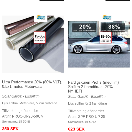
Ultra Performance 20% (80% VLT).
Färdigskuren Proffs (med lim)
0.5x1 meter. Metervara
Solfilm 2 framdörrar - 20% -
NYHET!
Solar Gard® - Bilsolfilm
Solar Gard® - Bilsolfilm
Ljus solfilm. Metervara, 50cm rullbredd.
Ljus solfilm för 2 framdörrar
Tillverkning efter order
Tillverkning efter order
Art nr. PROC-UP20-50CM
Art nr. SPF-PRO-UP-25
Sommarrea 15-50%!
Sommarrea 15-50%!
350 SEK
623 SEK