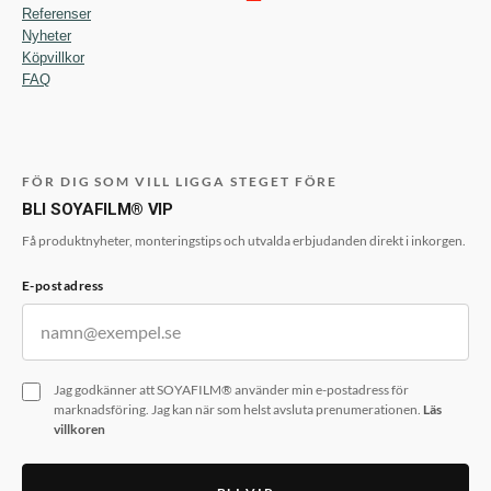
Referenser
Nyheter
Köpvillkor
FAQ
FÖR DIG SOM VILL LIGGA STEGET FÖRE
BLI SOYAFILM® VIP
Få produktnyheter, monteringstips och utvalda erbjudanden direkt i inkorgen.
E-postadress
Jag godkänner att SOYAFILM® använder min e-postadress för
marknadsföring. Jag kan när som helst avsluta prenumerationen.
Läs
villkoren