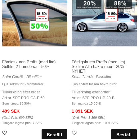
Färdigskuren Proffs (med lim)
Färdigskuren Proffs (med lim)
Solfilm 2 framdörrar - 50%
Solfilm Alla bakre rutor - 20% -
NYHET!
Solar Gard® - Bilsolfilm
Solar Gard® - Bilsolfilm
Ljus solfilm för 2 framdörrar
Ljus solfilm för alla bakre rutor
Tillverkning efter order
Tillverkning efter order
Art nr. SPF-PRO-GA-F-50
Art nr. SPF-PRO-UP-20-B
Sommarrea 15-50%!
Sommarrea 15-50%!
499 SEK
1 091 SEK
(Ord. Pris:
699 SEK
)
(Ord. Pris:
1 399 SEK
)
Tidigare lägsta pris:
7 SEK
Tidigare lägsta pris:
1 091 SEK