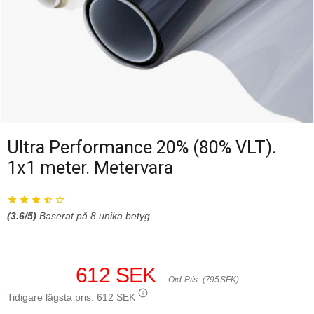
Ultra Performance 20% (80% VLT).
1x1 meter. Metervara
(
3.6
/5)
Baserat på
8
unika betyg.
612 SEK
Ord. Pris
(795 SEK)
Tidigare lägsta pris:
612 SEK